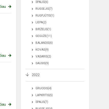
SPALIS(6)
čiau
RUGSĖJIS(7)
RUGPJŪTIS(1)
LIEPA(2)
BIRŽELIS(1)
GEGUŽĖ(11)
BALANDIS(6)
KOVAS(9)
čiau
VASARIS(2)
SAUSIS(9)
2022
GRUODIS(4)
LAPKRITIS(5)
SPALIS(7)
čiau
RUGSĖJIS(4)