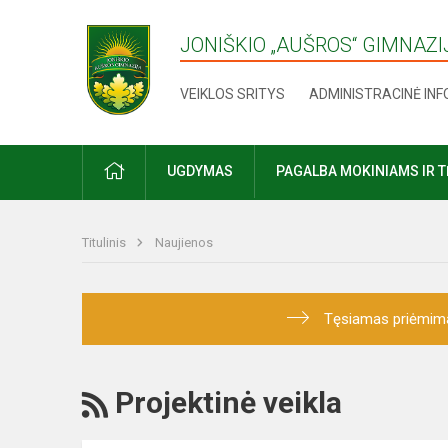
JONIŠKIO „AUŠROS“ GIMNAZI
VEIKLOS SRITYS
ADMINISTRACINĖ IN
UGDYMAS
PAGALBA MOKINIAMS IR 
Titulinis
Naujienos
Tęsiamas priėmimas į
Projektinė veikla