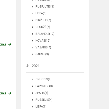
RUGPJŪTIS(1)
LIEPA(3)
BIRŽELIS(7)
GEGUŽĖ(7)
BALANDIS(12)
KOVAS(15)
čiau
VASARIS(4)
SAUSIS(3)
2021
GRUODIS(8)
LAPKRITIS(3)
čiau
SPALIS(6)
RUGSĖJIS(4)
LIEPA(1)