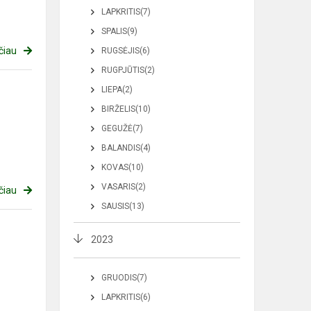
LAPKRITIS(7)
SPALIS(9)
čiau
RUGSĖJIS(6)
RUGPJŪTIS(2)
LIEPA(2)
BIRŽELIS(10)
GEGUŽĖ(7)
BALANDIS(4)
KOVAS(10)
VASARIS(2)
čiau
SAUSIS(13)
2023
GRUODIS(7)
LAPKRITIS(6)