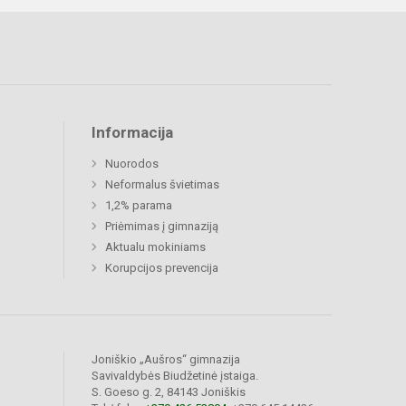
Informacija
Nuorodos
Neformalus švietimas
1,2% parama
Priėmimas į gimnaziją
Aktualu mokiniams
Korupcijos prevencija
Joniškio „Aušros“ gimnazija
Savivaldybės Biudžetinė įstaiga.
S. Goeso g. 2, 84143 Joniškis