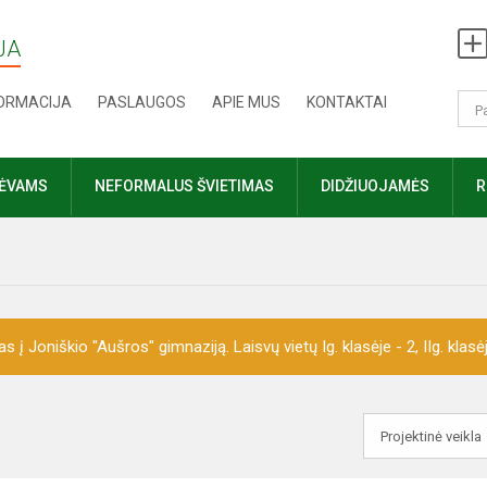
JA
FORMACIJA
PASLAUGOS
APIE MUS
KONTAKTAI
TĖVAMS
NEFORMALUS ŠVIETIMAS
DIDŽIUOJAMĖS
R
 Joniškio "Aušros" gimnaziją. Laisvų vietų Ig. klasėje - 2, IIg. klasėje 