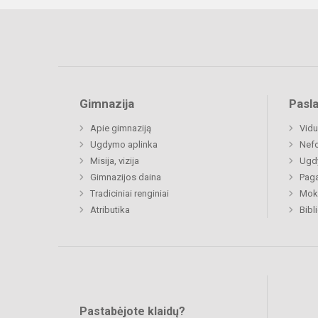
Gimnazija
Pasl
Apie gimnaziją
Vidu
Ugdymo aplinka
Nefo
Misija, vizija
Ugdy
Gimnazijos daina
Paga
Tradiciniai renginiai
Moki
Atributika
Bibl
Pastabėjote klaidų?