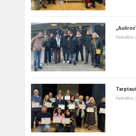
„Aušros
Paskelbta:
Tarptaut
Paskelbta: