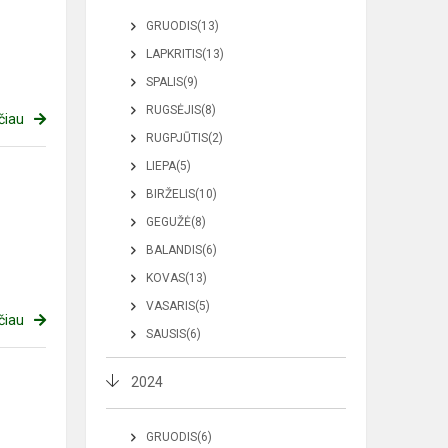
GRUODIS(13)
LAPKRITIS(13)
SPALIS(9)
RUGSĖJIS(8)
čiau
RUGPJŪTIS(2)
LIEPA(5)
BIRŽELIS(10)
GEGUŽĖ(8)
BALANDIS(6)
KOVAS(13)
VASARIS(5)
čiau
SAUSIS(6)
2024
GRUODIS(6)