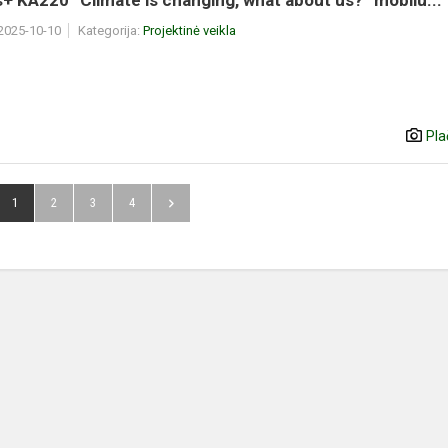
 KA220 “Climate is changing, what about us?” mobilu...
 2025-10-10
Kategorija:
Projektinė veikla
Pla
1
2
3
4