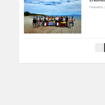
Erasmus+
Paskelbta: