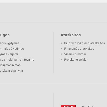
augos
Ataskaitos
rinis ugdymas
Biudžeto vykdymo ataskaitos
rmalus švietimas
Finansinės ataskaitos
mas karjerai
Viešieji pirkimai
lba mokiniams ir tėvams
Projektinė veikla
nių maitinimas
ioteka ir skaitykla