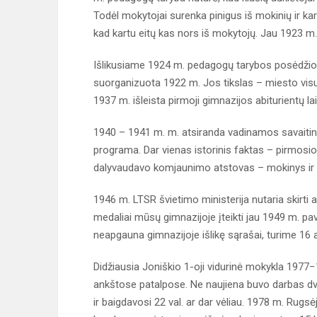
Todėl mokytojai surenka pinigus iš mokinių ir kart
kad kartu eitų kas nors iš mokytojų. Jau 1923 m
Išlikusiame 1924 m. pedagogų tarybos posėdžio 
suorganizuota 1922 m. Jos tikslas – miesto v
1937 m. išleista pirmoji gimnazijos abiturientų l
1940 – 1941 m. m. atsiranda vadinamos savaitinė
programa. Dar vienas istorinis faktas – pirmos
dalyvaudavo komjaunimo atstovas – mokinys ir
1946 m. LTSR švietimo ministerija nutaria skirti
medaliai mūsų gimnazijoje įteikti jau 1949 m. pa
neapgauna gimnazijoje išlikę sąrašai, turime 16 
Didžiausia Joniškio 1-oji vidurinė mokykla 1977−
ankštose patalpose. Ne naujiena buvo darbas dvi
ir baigdavosi 22 val. ar dar vėliau. 1978 m. Rugsėj