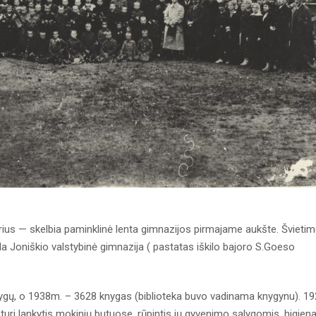
rius — skelbia paminklinė lenta gimnazijos pirmajame aukšte. Švieti
 Joniškio valstybinė gimnazija ( pastatas iškilo bajoro S.Goeso
nygų, o 1938m. – 3628 knygas (biblioteka buvo vadinama knygynu). 1
turi lankytis mokinių butuose, rūpintis jų gyvenimo sąlygomis, higiena