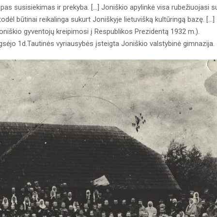
pas susisiekimas ir prekyba. [...] Joniškio apylinkė visa rubežiuojasi s
dėl būtinai reikalinga sukurt Joniškyje lietuvišką kultūringą bazę. [...] .
 Joniškio gyventojų kreipimosi į Respublikos Prezidentą 1932 m.).
sėjo 1d.Tautinės vyriausybės įsteigta Joniškio valstybinė gimnazija.