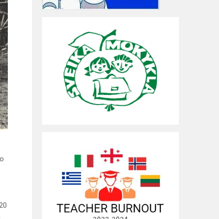
mo
920
.