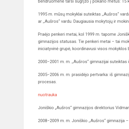
bendruomenė tarsi sugrįžo į pokario metus: 15 k
1995 m. mūsų mokyklai suteiktas ,,Aušros“ vardas
ar ,,Aušros“ vardu. Daugiausia mokytojų ir mokini
Praėjo penkeri metai, kol 1999 m. tapome Jonišk
gimnazijos statusas. Tie penkeri metai – tai m
iniciatyvinė grupė, koordinavusi visos mokyklos
2000−2001 m. m. ,,Aušros“ gimnazijai suteiktas ir 
2005−2006 m. m. prasidėjo pertvarka: iš gimnazi
procesas.
nuotrauka
Joniškio „Aušros“ gimnazijos direktorius Vidma
2008−2009 m. m. Joniškio ,,Aušros“ gimnazija –