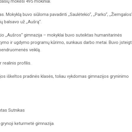
lasių mokėsi 495 mokiniai.
. Mokyklą buvo siūloma pavadinti ,,Saulėtekio“, ,,Parko“, ,,Žiemgalos
ų balsavo už ,,Aušrą“.
io ,,Aušros“ gimnazija – mokyklai buvo suteiktas humanitarinės
okymo ir ugdymo programų kūrimo, sunkaus darbo metai. Buvo įsteig
 bendruomenės veiklą.
realinis profilis.
jos iškeltos pradinės klasės, toliau vykdomas gimnazijos gryninimo
ntas Sutnikas
 grynoji keturmetė gimnazija.