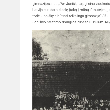
gimnazijos, nes „Per Joniškį taipgi eina visokerio
Latvija kuri daro didelę įtaką į mūsų ištautėjimą, to
todėl Joniškyje būtinai reikalinga gimnazija“ (Iš
Joniškio Švietimo draugijos rūpesčiu 1936m. Rug