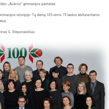
niškio ,,Aušros“ gimnazijos pastatas.
imnazijos istorijoje. Tą dieną 105-iems 73 laidos abiturientams
mkus.
stras G. Steponavičius.