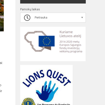
Pamokų laikas
Pertrauka
i:
o
ir