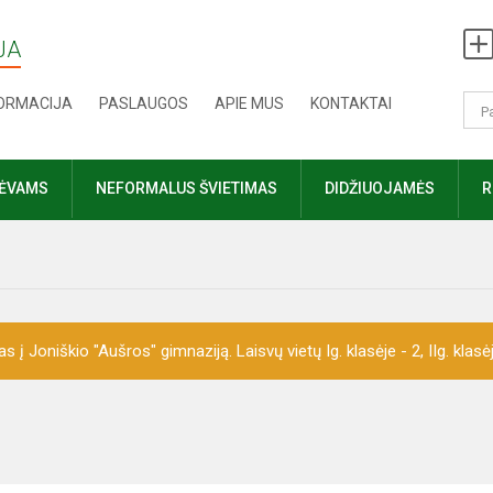
JA
FORMACIJA
PASLAUGOS
APIE MUS
KONTAKTAI
TĖVAMS
NEFORMALUS ŠVIETIMAS
DIDŽIUOJAMĖS
R
 Joniškio "Aušros" gimnaziją. Laisvų vietų Ig. klasėje - 2, IIg. klasėje 