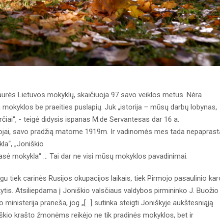
iaurės Lietuvos mokyklų, skaičiuoja 97 savo veiklos metus. Nėra
 mokyklos be praeities puslapių. Juk „istorija – mūsų darbų lobynas,
čiai“, - teigė didysis ispanas M.de Servantesas dar 16 a.
ytojai, savo pradžią matome 1919m. Ir vadinomės mes tada nepaprasta
kla“, „Joniškio
klasė mokykla“ ... Tai dar ne visi mūsų mokyklos pavadinimai.
u tiek carinės Rusijos okupacijos laikais, tiek Pirmojo pasaulinio kar
tis. Atsiliepdama į Joniškio valsčiaus valdybos pirmininko J. Buožio 
 ministerija praneša, jog „[...] sutinka steigti Joniškyje aukštesniąją
škio krašto žmonėms reikėjo ne tik pradinės mokyklos, bet ir