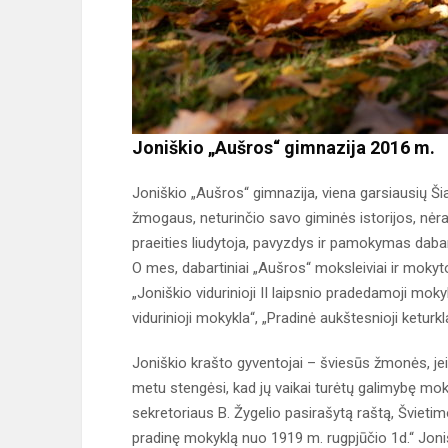
Joniškio „Aušros“ gimnazija 2016 m.
Joniškio „Aušros“ gimnazija, viena garsiausių Š
žmogaus, neturinčio savo giminės istorijos, nėra
praeities liudytoja, pavyzdys ir pamokymas dabar
O mes, dabartiniai „Aušros“ moksleiviai ir mok
„Joniškio vidurinioji II laipsnio pradedamoji moky
vidurinioji mokykla“, „Pradinė aukštesnioji ketur
Joniškio krašto gyventojai – šviesūs žmonės, jeig
metu stengėsi, kad jų vaikai turėtų galimybę moky
sekretoriaus B. Žygelio pasirašytą raštą, Švietimo
pradinę mokyklą nuo 1919 m. rugpjūčio 1d.“ Joni