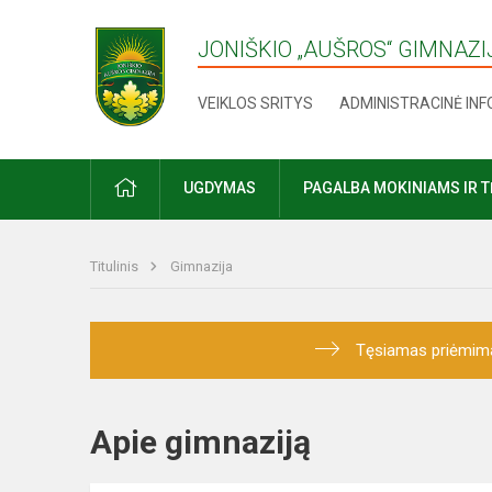
JONIŠKIO „AUŠROS“ GIMNAZI
VEIKLOS SRITYS
ADMINISTRACINĖ IN
UGDYMAS
PAGALBA MOKINIAMS IR 
Titulinis
Gimnazija
Tęsiamas priėmimas į
Apie gimnaziją