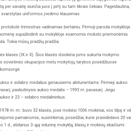
ą per savaitę siunčia juos į pirtį su tam tikrais čekiais. Pageidautina,
. svarstytas uniformos įvedimo klausimas.
protokole trimestras vadinamas bertainiu. Pirmoji paroda mokykloje
isuomenę supažindinti su mokykloje esamomis mokslo priemonėmis.
aida. Tokia mūsų pradžių pradžia.
s klasės (IX ir X). Šios klasės išsiskiria joms sukurta mokymo
ios sovietinės okupacijos metu mokytojų tarybos posėdžiuose
 komsorgė.
 aukso ir sidabro medalius geriausiems abiturientams. Pirmieji aukso
vasarį; paskutinysis aukso medalis – 1993 m. pavasarį. Jeigu
aukso ir 23 – sidabro medalininkus.
1978 m. m.: buvo 32 klasės, jose mokėsi 1006 mokiniai, vos tilpę ir vė
ejomis pamainomis, susirinkimai, posėdžiai, kurie prasidėdavo 20 val
o 1 d., atidarius 3-ąją vidurinę mokyklą, klasių ir mokinių skaičiumi