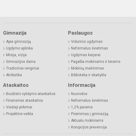
Gimnazija
Paslaugos
Apie gimnaziją
Vidurinis ugdymas
Ugdymo aplinka
Neformalus švietimas
Misija, vizija
Ugdymas karjerai
Gimnazijos daina
Pagalba mokiniams ir tėvams
Tradiciniai renginiai
Mokinių maitinimas
Atributika
Biblioteka ir skaitykla
Ataskaitos
Informacija
Biudžeto vykdymo ataskaitos
Nuorodos
Finansinės ataskaitos
Neformalus švietimas
Viešieji pirkimai
1,2% parama
Projektinė veikla
Priėmimas į gimnaziją
Aktualu mokiniams
Korupcijos prevencija