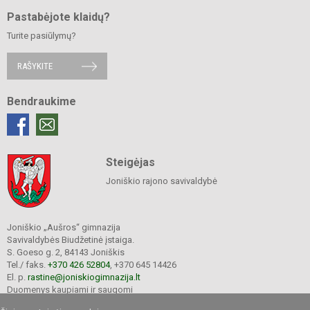
Pastabėjote klaidų?
Turite pasiūlymų?
RAŠYKITE
Bendraukime
Steigėjas
Joniškio rajono savivaldybė
Joniškio „Aušros“ gimnazija
Savivaldybės Biudžetinė įstaiga.
S. Goeso g. 2, 84143 Joniškis
Tel./ faks.
+370 426 52804
, +370 645 14426
El. p.
rastine@joniskiogimnazija.lt
Duomenys kaupiami ir saugomi
Juridinių asmenų registre