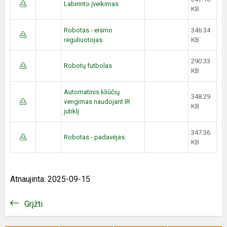
Labirinto įveikimas
KB
Robotas - eismo
346.34
reguliuotojas.
KB
290.33
Robotų futbolas
KB
Automatinis kliūčių
348.29
vengimas naudojant IR
KB
jutiklį
347.36
Robotas - padavėjas.
KB
Atnaujinta: 2025-09-15
Grįžti