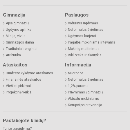
Gimnazija
Paslaugos
Apie gimnaziją
Vidurinis ugdymas
Ugdymo aplinka
Neformalus švietimas
Misija, vizija
Ugdymas karjerai
Gimnazijos daina
Pagalba mokiniams ir tėvams
Tradiciniai renginiai
Mokinių maitinimas
Atributika
Biblioteka ir skaitykla
Ataskaitos
Informacija
Biudžeto vykdymo ataskaitos
Nuorodos
Finansinės ataskaitos
Neformalus švietimas
Viešieji pirkimai
1,2% parama
Projektinė veikla
Priėmimas į gimnaziją
Aktualu mokiniams
Korupcijos prevencija
Pastabėjote klaidų?
Turite pasiūlymų?