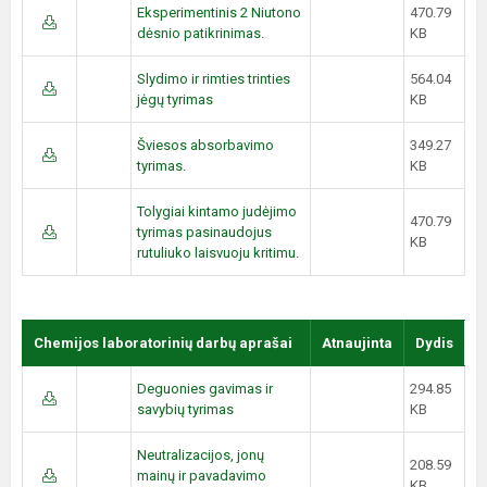
Eksperimentinis 2 Niutono
470.79
dėsnio patikrinimas.
KB
Slydimo ir rimties trinties
564.04
jėgų tyrimas
KB
Šviesos absorbavimo
349.27
tyrimas.
KB
Tolygiai kintamo judėjimo
470.79
tyrimas pasinaudojus
KB
rutuliuko laisvuoju kritimu.
Chemijos laboratorinių darbų aprašai
Atnaujinta
Dydis
Deguonies gavimas ir
294.85
savybių tyrimas
KB
Neutralizacijos, jonų
208.59
mainų ir pavadavimo
KB