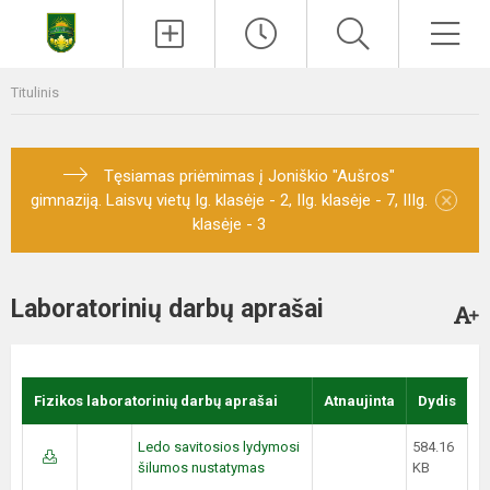
Titulinis
Tęsiamas priėmimas į Joniškio "Aušros"
×
gimnaziją. Laisvų vietų Ig. klasėje - 2, IIg. klasėje - 7, IIIg.
klasėje - 3
Laboratorinių darbų aprašai
Fizikos laboratorinių darbų aprašai
Atnaujinta
Dydis
Ledo savitosios lydymosi
584.16
šilumos nustatymas
KB