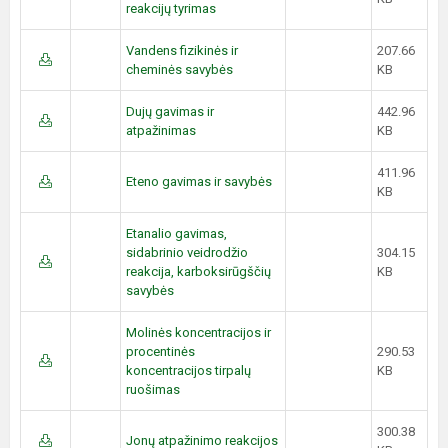
reakcijų tyrimas
Vandens fizikinės ir
207.66
cheminės savybės
KB
Dujų gavimas ir
442.96
atpažinimas
KB
411.96
Eteno gavimas ir savybės
KB
Etanalio gavimas,
sidabrinio veidrodžio
304.15
reakcija, karboksirūgščių
KB
savybės
Molinės koncentracijos ir
procentinės
290.53
koncentracijos tirpalų
KB
ruošimas
300.38
Jonų atpažinimo reakcijos