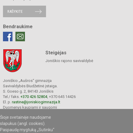
RAŠYKITE
Bendraukime
Steigėjas
Joniškio rajono savivaldybė
Joniškio „Aušros“ gimnazija
Savivaldybės Biudžetinė įstaiga.
S. Goeso g. 2, 84143 Joniškis
Tel./ faks.
+370 426 52804
, +370 645 14426
El. p.
rastine@joniskiogimnazija.lt
Duomenys kaupiami ir saugomi
Juridinių asmenų registre
Šioje svetainėje naudojame
Įmonės kodas 290565040
slapukus (angl. cookies).
Paspaudę mygtuką „Sutinku“