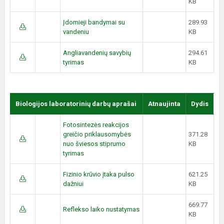
KB
Įdomieji bandymai su
289.93
vandeniu
KB
Angliavandenių savybių
294.61
tyrimas
KB
Biologijos laboratorinių darbų aprašai
Atnaujinta
Dydis
Fotosintezės reakcijos
greičio priklausomybės
371.28
nuo šviesos stiprumo
KB
tyrimas
Fizinio krūvio įtaka pulso
621.25
dažniui
KB
669.77
Reflekso laiko nustatymas
KB