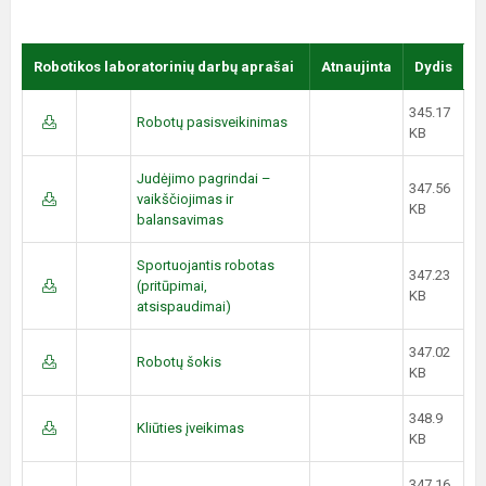
Robotikos laboratorinių darbų aprašai
Atnaujinta
Dydis
345.17
Robotų pasisveikinimas
KB
Judėjimo pagrindai –
347.56
vaikščiojimas ir
KB
balansavimas
Sportuojantis robotas
347.23
(pritūpimai,
KB
atsispaudimai)
347.02
Robotų šokis
KB
348.9
Kliūties įveikimas
KB
347.16