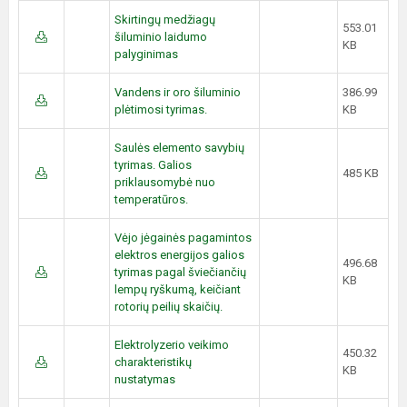
Skirtingų medžiagų
553.01
šiluminio laidumo
KB
palyginimas
Vandens ir oro šiluminio
386.99
plėtimosi tyrimas.
KB
Saulės elemento savybių
tyrimas. Galios
485 KB
priklausomybė nuo
temperatūros.
Vėjo jėgainės pagamintos
elektros energijos galios
496.68
tyrimas pagal šviečiančių
KB
lempų ryškumą, keičiant
rotorių peilių skaičių.
Elektrolyzerio veikimo
450.32
charakteristikų
KB
nustatymas