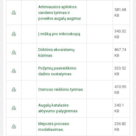
Artimiausios aplinkos
581.68
vandens tyrimas ir
KB
poveikis augalų augimui
343.32
Į mišką pro mikroskopą
KB
Dirbtinis ekosistemų
867.74
kūrimas
KB
Požymių pasireiškimo
323.52
dažnio nustatymas
KB
410.95
Osmoso reiškinio tyrimas
KB
Augalų katalazės
240.1
aktyvumo palyginimas
KB
Mejozės proceso
236.82
modeliavimas.
KB