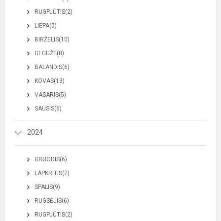
RUGPJŪTIS(2)
LIEPA(5)
BIRŽELIS(10)
GEGUŽĖ(8)
BALANDIS(6)
KOVAS(13)
VASARIS(5)
SAUSIS(6)
2024
GRUODIS(6)
LAPKRITIS(7)
SPALIS(9)
RUGSĖJIS(6)
RUGPJŪTIS(2)