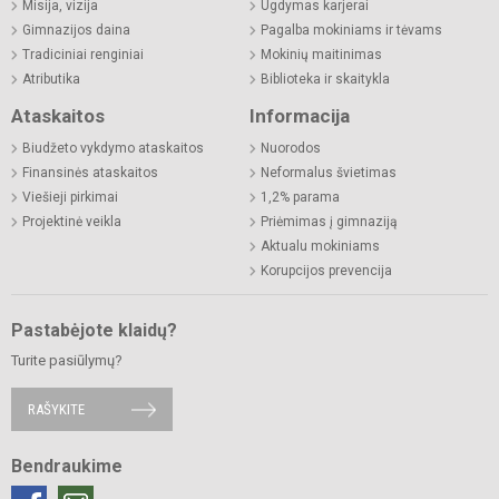
Misija, vizija
Ugdymas karjerai
Gimnazijos daina
Pagalba mokiniams ir tėvams
Tradiciniai renginiai
Mokinių maitinimas
Atributika
Biblioteka ir skaitykla
Ataskaitos
Informacija
Biudžeto vykdymo ataskaitos
Nuorodos
Finansinės ataskaitos
Neformalus švietimas
Viešieji pirkimai
1,2% parama
Projektinė veikla
Priėmimas į gimnaziją
Aktualu mokiniams
Korupcijos prevencija
Pastabėjote klaidų?
Turite pasiūlymų?
RAŠYKITE
Bendraukime