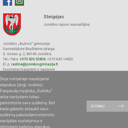
Steigėjas
Joniškio rajono savivaldybė
Joniškio „Aušros“ gimnazija
Savivaldybės Biudžetinė įstaiga.
S. Goeso g. 2, 84143 Joniškis
Tel./ faks.
+370 426 52804
, +370 645 14426
El. p.
rastine@joniskiogimnazija.lt
Duomenys kaupiami ir saugomi
Juridinių asmenų registre
Šioje svetainėje naudojame
Įmonės kodas 290565040
slapukus (angl. cookies).
Paspaudę mygtuką „Sutinku“
arba naršydami toliau
patvirtinsite savo sutikimą. Bet
© 2020. Joniškio „Aušros“ gimnazija. Visos teisės saugomos.
SUTINKU
kada galėsite atšaukti savo
Kopijuoti turinį be raštiško gimnazijos sutikimo griežtai draudžiama.
sutikimą pakeisdami interneto
naršyklės nustatymus ir
ištrindami įrašytus slapukus.
Mes kuriame mokykloms