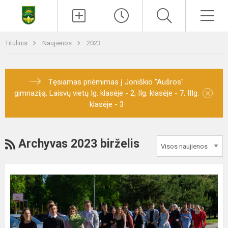
Titulinis
Naujienos
2023
Tęsiamas priėmimas į Joniškio "Aušros"
×
gimnaziją. Laisvų vietų Ig. klasėje - 2, IIg. klasėje - 7, IIIg.
klasėje - 3
Archyvas 2023 birželis