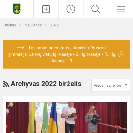
Titulinis
Naujienos
2022
Tęsiamas priėmimas į Joniškio "Aušros"
×
gimnaziją. Laisvų vietų Ig. klasėje - 2, IIg. klasėje - 7, IIIg.
klasėje - 3
Archyvas 2022 birželis