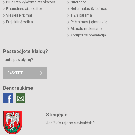
Biudžeto vykdymo ataskaitos
Nuorodos
Finansinės ataskaitos
Neformalus švietimas
Viešieji pirkimai
1,2% parama
Projektinė veikla
Priėmimas į gimnaziją
Aktualu mokiniams
Korupcijos prevencija
Pastabėjote klaidų?
Turite pasiūlymų?
RAŠYKITE
Bendraukime
Steigėjas
Joniškio rajono savivaldybė