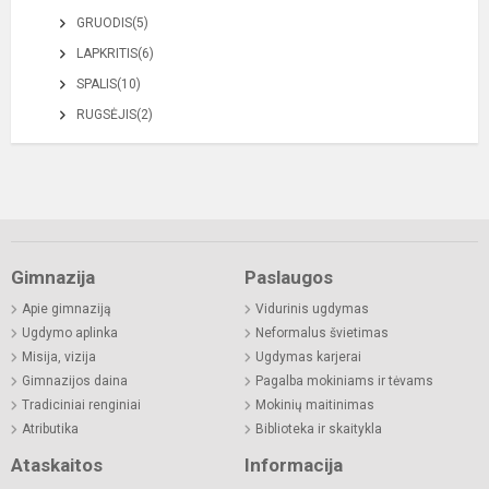
GRUODIS(5)
LAPKRITIS(6)
SPALIS(10)
RUGSĖJIS(2)
Gimnazija
Paslaugos
Apie gimnaziją
Vidurinis ugdymas
Ugdymo aplinka
Neformalus švietimas
Misija, vizija
Ugdymas karjerai
Gimnazijos daina
Pagalba mokiniams ir tėvams
Tradiciniai renginiai
Mokinių maitinimas
Atributika
Biblioteka ir skaitykla
Ataskaitos
Informacija