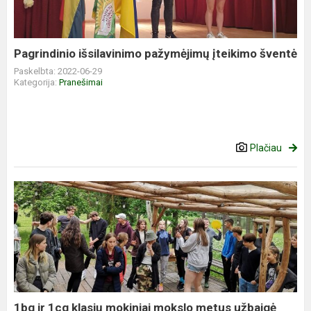
Pagrindinio išsilavinimo pažymėjimų įteikimo šventė
Paskelbta: 2022-06-29
Kategorija:
Pranešimai
Plačiau
1bg ir 1cg klasių mokiniai mokslo metus užbaigė