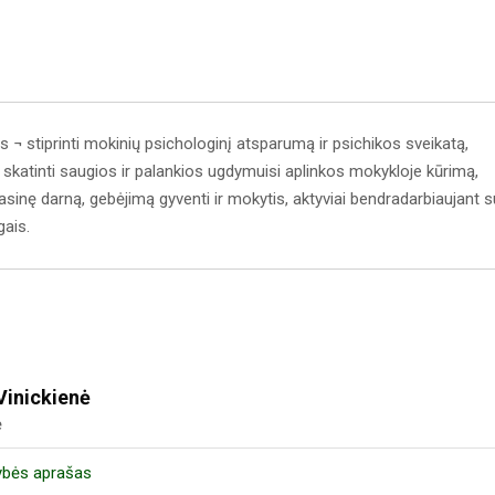
s ¬ stiprinti mokinių psichologinį atsparumą ir psichikos sveikatą,
katinti saugios ir palankios ugdymuisi aplinkos mokykloje kūrimą,
sinę darną, gebėjimą gyventi ir mokytis, aktyviai bendradarbiaujant s
gais.
Vinickienė
ė
ybės aprašas