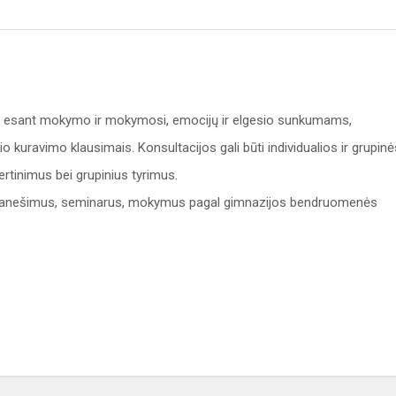
s esant mokymo ir mokymosi, emocijų ir elgesio sunkumams,
o kuravimo klausimais. Konsultacijos gali būti individualios ir grupinė
vertinimus bei grupinius tyrimus.
s, pranešimus, seminarus, mokymus pagal gimnazijos bendruomenės