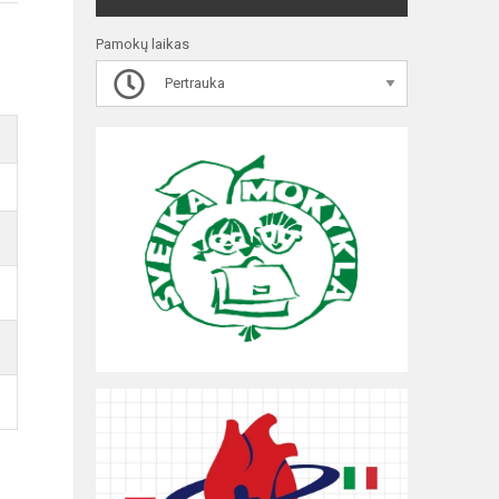
Pamokų laikas
Pertrauka