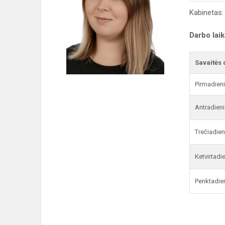
Kabinetas:
Darbo lai
Savaitės 
Pirmadien
Antradieni
Trečiadien
Ketvirtadi
Penktadie