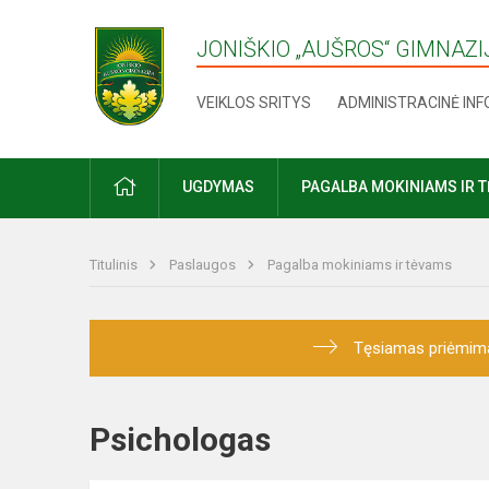
JONIŠKIO „AUŠROS“ GIMNAZI
VEIKLOS SRITYS
ADMINISTRACINĖ IN
UGDYMAS
PAGALBA MOKINIAMS IR 
Titulinis
Paslaugos
Pagalba mokiniams ir tėvams
Tęsiamas priėmimas į
Psichologas