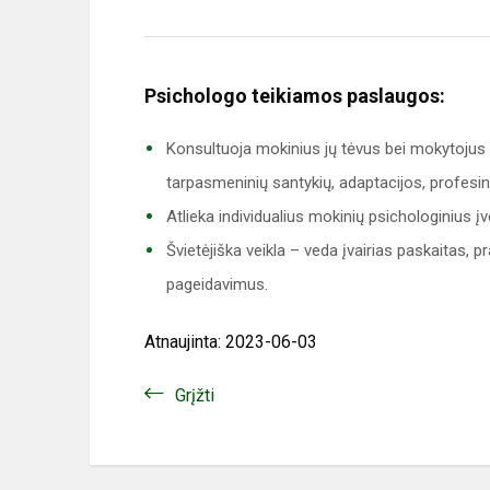
Psichologo teikiamos paslaugos:
Konsultuoja mokinius jų tėvus bei mokytoju
tarpasmeninių santykių, adaptacijos, profesini
Atlieka individualius mokinių psichologinius į
Švietėjiška veikla – veda įvairias paskaita
pageidavimus.
Atnaujinta: 2023-06-03
Grįžti