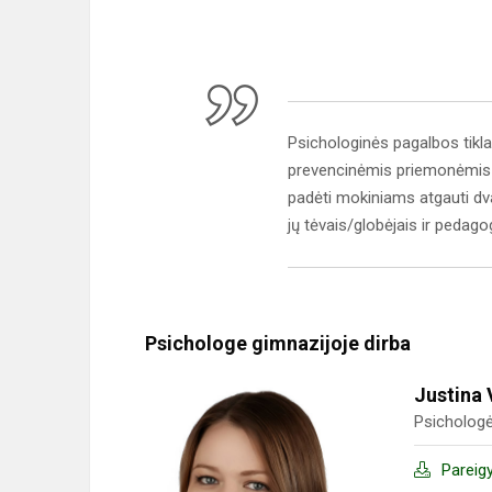
Psichologinės pagalbos tikla
prevencinėmis priemonėmis s
padėti mokiniams atgauti dva
jų tėvais/globėjais ir pedago
Psichologe gimnazijoje dirba
Justina 
Psicholog
Pareig