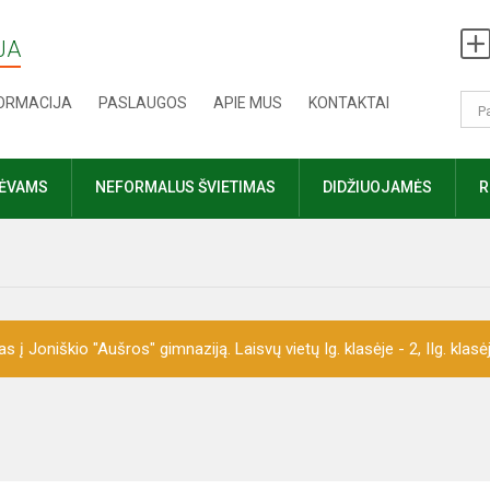
JA
FORMACIJA
PASLAUGOS
APIE MUS
KONTAKTAI
TĖVAMS
NEFORMALUS ŠVIETIMAS
DIDŽIUOJAMĖS
R
 Joniškio "Aušros" gimnaziją. Laisvų vietų Ig. klasėje - 2, IIg. klasėje 