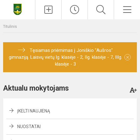
Titulinis
Tęsiamas priėmimas į Joniškio "Aušros"
×
gimnaziją. Laisvų vietų Ig. klasėje - 2, IIg. klasėje - 7, IIIg.
klasėje - 3
Aktualu mokytojams
ĮKELTI NAUJIENĄ
NUOSTATAI