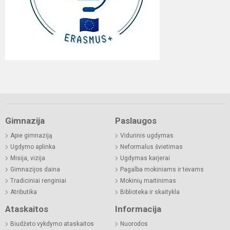
Gimnazija
Paslaugos
Apie gimnaziją
Vidurinis ugdymas
Ugdymo aplinka
Neformalus švietimas
Misija, vizija
Ugdymas karjerai
Gimnazijos daina
Pagalba mokiniams ir tėvams
Tradiciniai renginiai
Mokinių maitinimas
Atributika
Biblioteka ir skaitykla
Ataskaitos
Informacija
Biudžeto vykdymo ataskaitos
Nuorodos