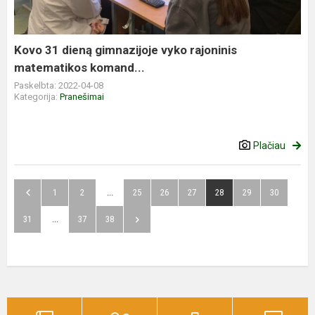
Kovo 31 dieną gimnazijoje vyko rajoninis
matematikos komand...
Paskelbta: 2022-04-08
Kategorija:
Pranešimai
Plačiau
1
2
...
25
26
27
28
29
30
31
...
37
38