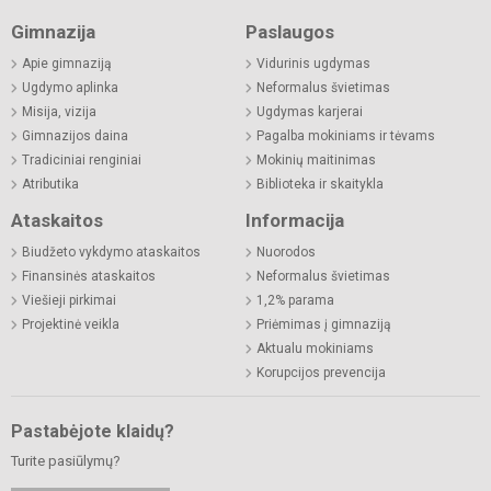
Gimnazija
Paslaugos
Apie gimnaziją
Vidurinis ugdymas
Ugdymo aplinka
Neformalus švietimas
Misija, vizija
Ugdymas karjerai
Gimnazijos daina
Pagalba mokiniams ir tėvams
Tradiciniai renginiai
Mokinių maitinimas
Atributika
Biblioteka ir skaitykla
Ataskaitos
Informacija
Biudžeto vykdymo ataskaitos
Nuorodos
Finansinės ataskaitos
Neformalus švietimas
Viešieji pirkimai
1,2% parama
Projektinė veikla
Priėmimas į gimnaziją
Aktualu mokiniams
Korupcijos prevencija
Pastabėjote klaidų?
Turite pasiūlymų?