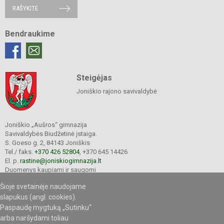
RAŠYKITE
Bendraukime
Steigėjas
Joniškio rajono savivaldybė
Joniškio „Aušros“ gimnazija
Savivaldybės Biudžetinė įstaiga.
S. Goeso g. 2, 84143 Joniškis
Tel./ faks.
+370 426 52804
, +370 645 14426
El. p.
rastine@joniskiogimnazija.lt
Duomenys kaupiami ir saugomi
Juridinių asmenų registre
Šioje svetainėje naudojame
Įmonės kodas 290565040
slapukus (angl. cookies).
Paspaudę mygtuką „Sutinku“
arba naršydami toliau