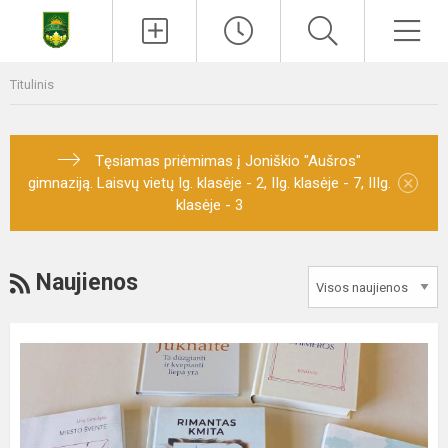
Titulinis
Tęsiamas priėmimas į Joniškio "Aušros"
×
gimnaziją. Laisvų vietų Ig. klasėje - 2, IIg. klasėje - 7, IIIg.
klasėje - 3
Naujienos