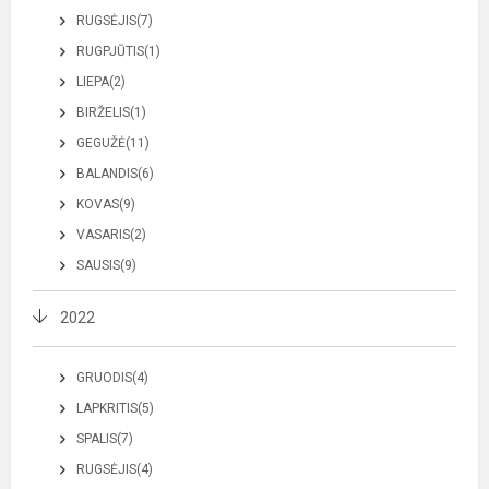
RUGSĖJIS(7)
RUGPJŪTIS(1)
LIEPA(2)
BIRŽELIS(1)
GEGUŽĖ(11)
BALANDIS(6)
KOVAS(9)
VASARIS(2)
SAUSIS(9)
2022
GRUODIS(4)
LAPKRITIS(5)
SPALIS(7)
RUGSĖJIS(4)