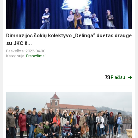
Dimnazijos šokių kolektyvo „Delinga“ duetas drauge
su JKC š...
Paskelbta: 2022-04-30
Kategorija:
Pranešimai
Plačiau