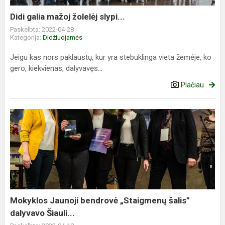
Didi galia mažoj žolelėj slypi...
Paskelbta: 2022-04-28
Kategorija:
Didžiuojamės
Jeigu kas nors paklaustų, kur yra stebuklinga vieta žemėje, ko
gero, kiekvienas, dalyvavęs...
Plačiau
Mokyklos Jaunoji bendrovė „Staigmenų šalis”
dalyvavo Šiauli...