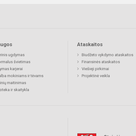
augos
Ataskaitos
rinis ugdymas
Biudžeto vykdymo ataskaitos
rmalus švietimas
Finansinės ataskaitos
mas karjerai
Viešieji pirkimai
lba mokiniams ir tėvams
Projektinė veikla
nių maitinimas
ioteka ir skaitykla