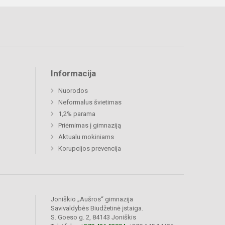
Informacija
Nuorodos
Neformalus švietimas
1,2% parama
Priėmimas į gimnaziją
Aktualu mokiniams
Korupcijos prevencija
Joniškio „Aušros“ gimnazija
Savivaldybės Biudžetinė įstaiga.
S. Goeso g. 2, 84143 Joniškis