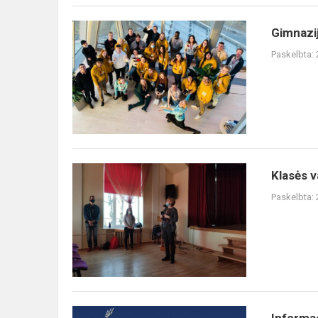
Gimnazij
Paskelbta:
Klasės v
Paskelbta: