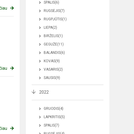
SPALIS(6)
čiau
RUGSĖJIS(7)
RUGPJŪTIS(1)
LIEPA(2)
BIRŽELIS(1)
GEGUŽĖ(11)
BALANDIS(6)
KOVAS(9)
čiau
VASARIS(2)
SAUSIS(9)
2022
GRUODIS(4)
LAPKRITIS(5)
SPALIS(7)
čiau
RUGSĖJIS(4)