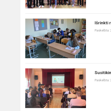
Išrinkti
Paskelbta:
Susitik
Paskelbta: