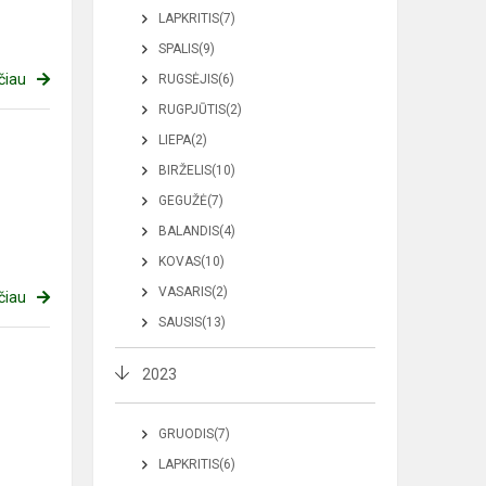
LAPKRITIS(7)
SPALIS(9)
čiau
RUGSĖJIS(6)
RUGPJŪTIS(2)
LIEPA(2)
BIRŽELIS(10)
GEGUŽĖ(7)
BALANDIS(4)
KOVAS(10)
VASARIS(2)
čiau
SAUSIS(13)
2023
GRUODIS(7)
LAPKRITIS(6)