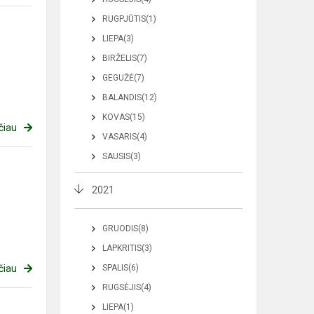
RUGPJŪTIS(1)
LIEPA(3)
BIRŽELIS(7)
GEGUŽĖ(7)
BALANDIS(12)
KOVAS(15)
čiau
VASARIS(4)
SAUSIS(3)
2021
GRUODIS(8)
LAPKRITIS(3)
čiau
SPALIS(6)
RUGSĖJIS(4)
LIEPA(1)