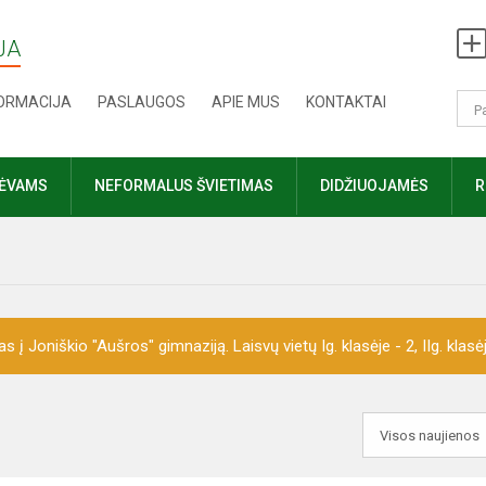
JA
FORMACIJA
PASLAUGOS
APIE MUS
KONTAKTAI
TĖVAMS
NEFORMALUS ŠVIETIMAS
DIDŽIUOJAMĖS
R
 Joniškio "Aušros" gimnaziją. Laisvų vietų Ig. klasėje - 2, IIg. klasėje 