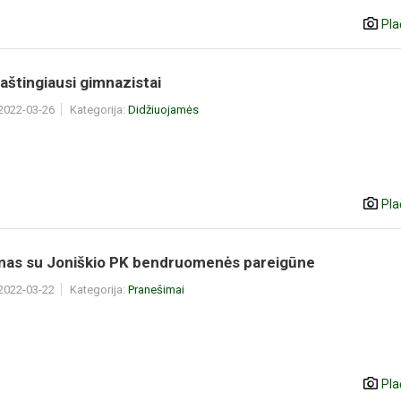
Pla
 raštingiausi gimnazistai
 2022-03-26
Kategorija:
Didžiuojamės
Pla
imas su Joniškio PK bendruomenės pareigūne
 2022-03-22
Kategorija:
Pranešimai
Pla