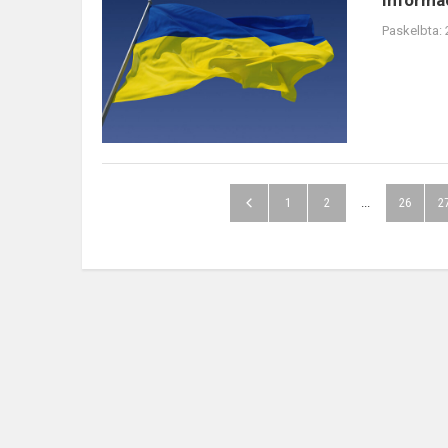
Informac
Paskelbta:
1
2
...
26
2