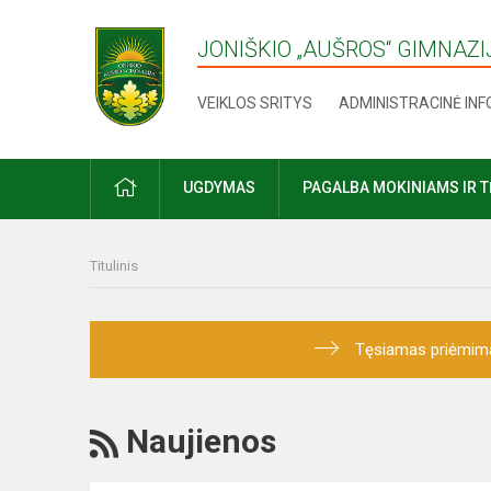
JONIŠKIO „AUŠROS“ GIMNAZI
VEIKLOS SRITYS
ADMINISTRACINĖ IN
UGDYMAS
PAGALBA MOKINIAMS IR 
Titulinis
Tęsiamas priėmimas į
Naujienos