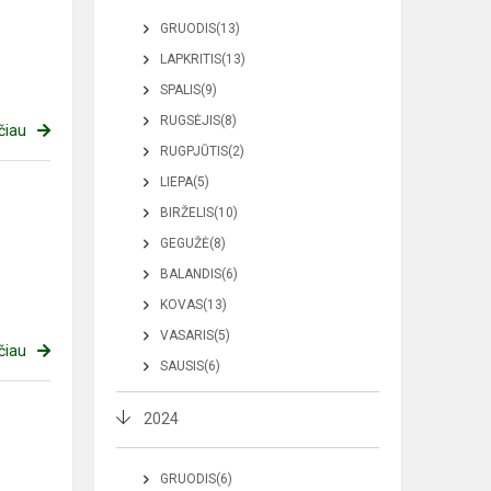
GRUODIS(13)
LAPKRITIS(13)
SPALIS(9)
RUGSĖJIS(8)
čiau
RUGPJŪTIS(2)
LIEPA(5)
BIRŽELIS(10)
GEGUŽĖ(8)
BALANDIS(6)
KOVAS(13)
VASARIS(5)
čiau
SAUSIS(6)
2024
GRUODIS(6)