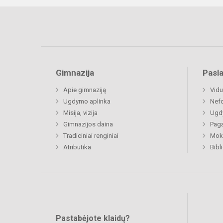
Gimnazija
Pasl
Apie gimnaziją
Vidu
Ugdymo aplinka
Nefo
Misija, vizija
Ugdy
Gimnazijos daina
Paga
Tradiciniai renginiai
Moki
Atributika
Bibl
Pastabėjote klaidų?