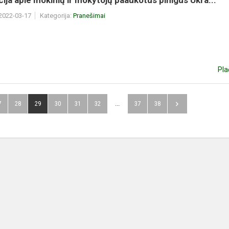
ija apie mokinių ir mokytojų paaukotus pinigus Ukra...
 2022-03-17
Kategorija:
Pranešimai
Pla
7
28
29
30
31
32
...
37
38