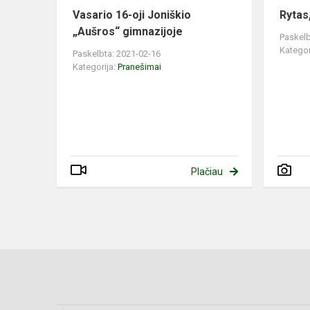
Vasario 16-oji Joniškio
Rytas
„Aušros“ gimnazijoje
Paskelb
Kategor
Paskelbta: 2021-02-16
Kategorija:
Pranešimai
Plačiau