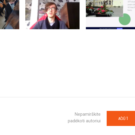
Nepamirškite
1
AČIŪ
padėkoti autoriui