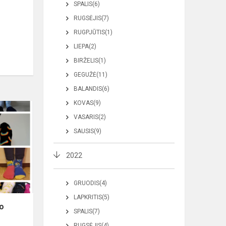
SPALIS(6)
RUGSĖJIS(7)
RUGPJŪTIS(1)
LIEPA(2)
BIRŽELIS(1)
GEGUŽĖ(11)
BALANDIS(6)
KOVAS(9)
VASARIS(2)
SAUSIS(9)
2022
GRUODIS(4)
LAPKRITIS(5)
o
SPALIS(7)
RUGSĖJIS(4)