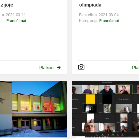
zijoje
olimpiada
ta: 2021-03-11
Paskelbta: 2021-03-04
ija:
Pranešimai
Kategorija:
Pranešimai
Plačiau
Pla