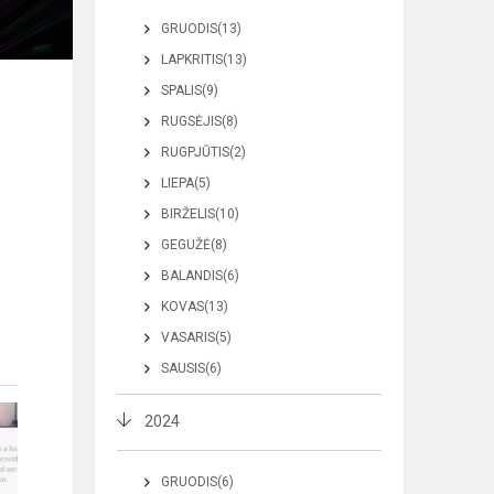
GRUODIS(13)
LAPKRITIS(13)
SPALIS(9)
RUGSĖJIS(8)
RUGPJŪTIS(2)
LIEPA(5)
BIRŽELIS(10)
GEGUŽĖ(8)
BALANDIS(6)
KOVAS(13)
VASARIS(5)
SAUSIS(6)
2024
GRUODIS(6)