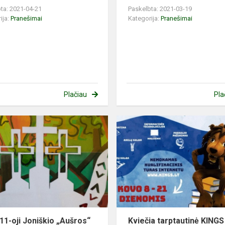
ta: 2021-04-21
Paskelbta: 2021-03-19
ija:
Pranešimai
Kategorija:
Pranešimai
Plačiau
Pla
11-oji Joniškio „Aušros“
Kviečia tarptautinė KINGS