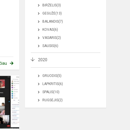
BIRŽELIS(3)
GEGUŽĖ(13)
BALANDIS(7)
KOVAS(6)
VASARIS(2)
SAUSIS(6)
2020
čiau
GRUODIS(5)
LAPKRITIS(6)
SPALIS(10)
RUGSĖJIS(2)