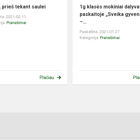
, prieš tekant saulei
1g klasės mokiniai dalyv
paskaitoje „Sveika gyve
ta: 2021-02-11
–...
ija:
Pranešimai
Paskelbta: 2021-01-27
Kategorija:
Pranešimai
Plačiau
Pla