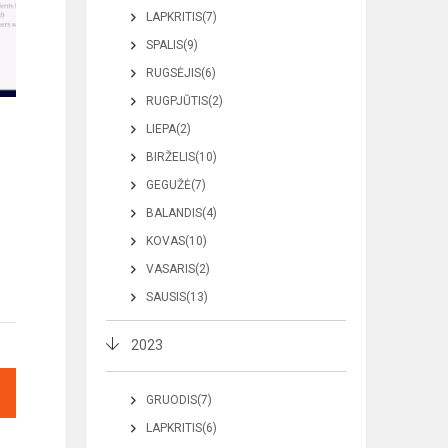
LAPKRITIS(7)
SPALIS(9)
RUGSĖJIS(6)
RUGPJŪTIS(2)
LIEPA(2)
BIRŽELIS(10)
GEGUŽĖ(7)
BALANDIS(4)
KOVAS(10)
VASARIS(2)
SAUSIS(13)
2023
GRUODIS(7)
LAPKRITIS(6)