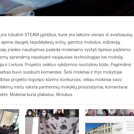
ra tobulinti STEAM įgūdžius, kurie yra laikomi vienais iš svarbiausių
apima daugelį tarpdalykinių sričių: gamtos mokslus, inžineriją,
aip įrankio naudojimas padeda mokiniams vystyti tipinius pažinimo
roblemų sprendimą naudojant naujausias technologijas bei mokslą.
talija ir Lietuva. Projekto veiklos vykdomos nuotoliniu būdu. Pagrindinė
rbas buvo susiburti komandas. Šeši mokiniai ir trys mokytojai
lbtas projekto logotipo kūrimo konkursas, vėliau mokiniai savo
tikimų metu vyksta partnerinių mokyklų prisistatymai, komentarai
kte. Mokiniai kuria plakatus, filmukus.