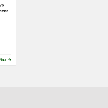
avo
nsena
čiau