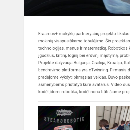
Erasmus+ mokyklų partnerysčių projekto tikslas y
mokinių visapusiškame tobulėjime. Šis projektas 
technologijas, menus ir matematiką. Robotikos k
įgūdžius, kritinį, loginį bei erdvinį mąstymą, p
Projekte dalyvauja Bulgarija, Graikija, Kroatija, I
bendravimo platforma yra eTwinning. Pirmasis da
pradėjome vykdyti pirmąsias veiklas. Buvo paske
asmenybėms pristatyti kūrė avatarus. Video susi
kodėl įdomi robotika, kodėl noriu būti šiame proje