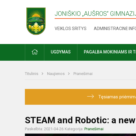
JONIŠKIO „AUŠROS“ GIMNAZI
VEIKLOS SRITYS
ADMINISTRACINĖ IN
UGDYMAS
PAGALBA MOKINIAMS IR 
Titulinis
Naujienos
Pranešimai
Tęsiamas priėmimas į
STEAM and Robotic: a new
Paskelbta: 2021-04-26
Kategorija:
Pranešimai