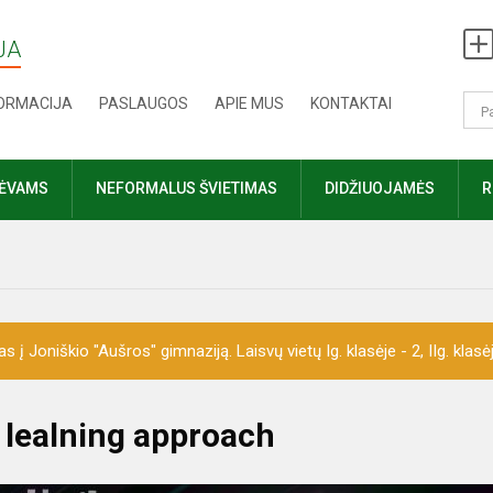
JA
FORMACIJA
PASLAUGOS
APIE MUS
KONTAKTAI
TĖVAMS
NEFORMALUS ŠVIETIMAS
DIDŽIUOJAMĖS
R
 Joniškio "Aušros" gimnaziją. Laisvų vietų Ig. klasėje - 2, IIg. klasėje 
 lealning approach