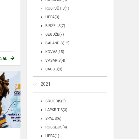
RUGPJŪTIS(1)
LIEPA(3)
BIRŽELIS(7)
GEGUŽĖ(7)
BALANDIS(12)
KOVAS(15)
čiau
VASARIS(4)
SAUSIS(3)
2021
GRUODIS(8)
LAPKRITIS(3)
SPALIS(6)
RUGSĖJIS(4)
LIEPA(1)