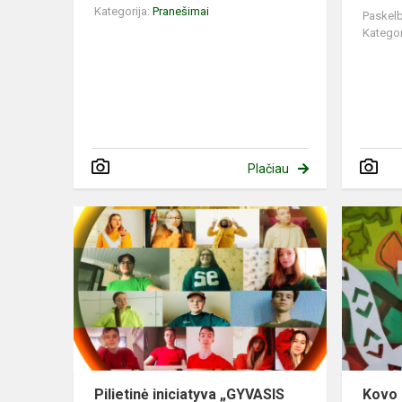
Kategorija:
Pranešimai
Paskelb
Kategor
Plačiau
Pilietinė iniciatyva „GYVASIS
Kovo 