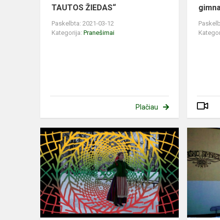
TAUTOS ŽIEDAS“
gimna
Paskelbta: 2021-03-12
Paskelb
Kategorija:
Pranešimai
Kategor
Plačiau