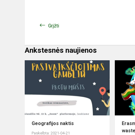
Grįžti
Ankstesnės naujienos
Geografijos naktis
Erasm
waste
Paskelbta: 2021-04-21