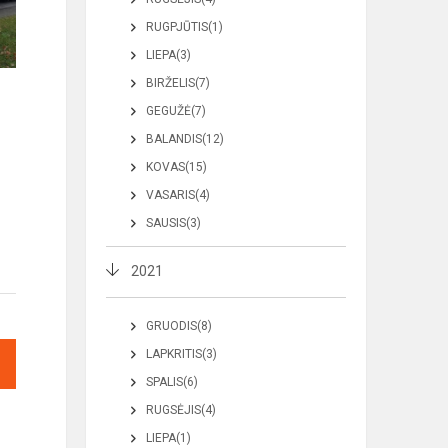
RUGPJŪTIS(1)
LIEPA(3)
BIRŽELIS(7)
GEGUŽĖ(7)
BALANDIS(12)
KOVAS(15)
VASARIS(4)
SAUSIS(3)
2021
GRUODIS(8)
LAPKRITIS(3)
SPALIS(6)
RUGSĖJIS(4)
LIEPA(1)