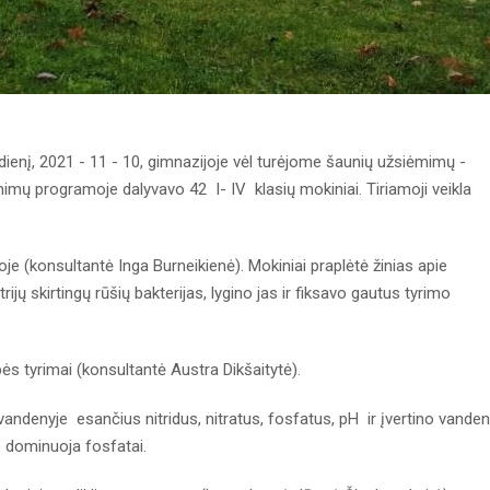
nį, 2021 - 11 - 10, gimnazijoje vėl turėjome šaunių užsiėmimų -
imų programoje dalyvavo 42 I- IV klasių mokiniai. Tiriamoji veikla
je (konsultantė Inga Burneikienė). Mokiniai praplėtė žinias apie
ijų skirtingų rūšių bakterijas, lygino jas ir fiksavo gautus tyrimo
ės tyrimai (konsultantė Austra Dikšaitytė).
 vandenyje esančius nitridus, nitratus, fosfatus, pH ir įvertino vande
e dominuoja fosfatai.