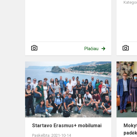
Kategor
Plačiau
Startavo Erasmus+ mobilumai
Mokyt
padėko
Paskelbta: 2021-10-14