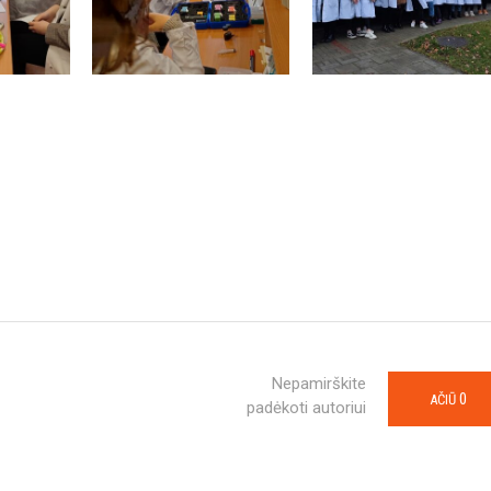
Nepamirškite
0
AČIŪ
padėkoti autoriui