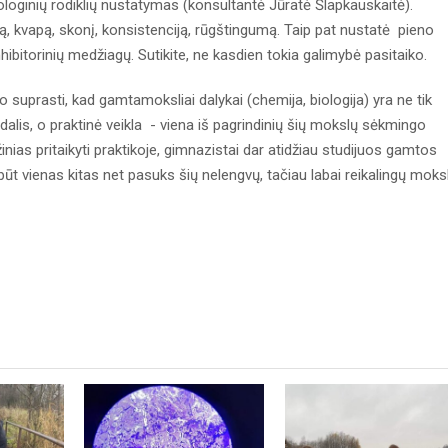
loginių rodiklių nustatymas (konsultantė Jūratė Šlapkauskaitė).
lvą, kvapą, skonį, konsistenciją, rūgštingumą. Taip pat nustatė pieno
hibitorinių medžiagų. Sutikite, ne kasdien tokia galimybė pasitaiko.
uprasti, kad gamtamoksliai dalykai (chemija, biologija) yra ne tik
alis, o praktinė veikla - viena iš pagrindinių šių mokslų sėkmingo
ias pritaikyti praktikoje, gimnazistai dar atidžiau studijuos gamtos
lbūt vienas kitas net pasuks šių nelengvų, tačiau labai reikalingų moks