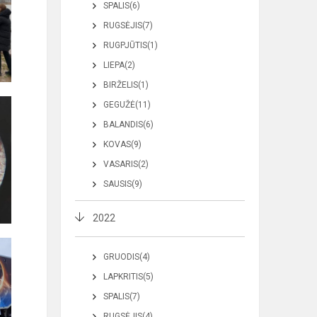
SPALIS(6)
RUGSĖJIS(7)
RUGPJŪTIS(1)
LIEPA(2)
BIRŽELIS(1)
GEGUŽĖ(11)
BALANDIS(6)
KOVAS(9)
VASARIS(2)
SAUSIS(9)
2022
GRUODIS(4)
LAPKRITIS(5)
SPALIS(7)
RUGSĖJIS(4)