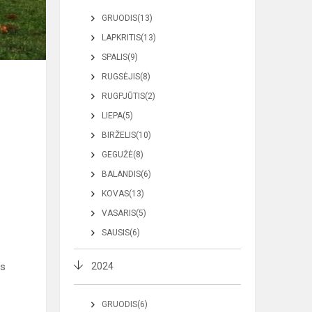
GRUODIS(13)
LAPKRITIS(13)
SPALIS(9)
RUGSĖJIS(8)
RUGPJŪTIS(2)
LIEPA(5)
BIRŽELIS(10)
GEGUŽĖ(8)
BALANDIS(6)
KOVAS(13)
VASARIS(5)
SAUSIS(6)
ns
2024
GRUODIS(6)