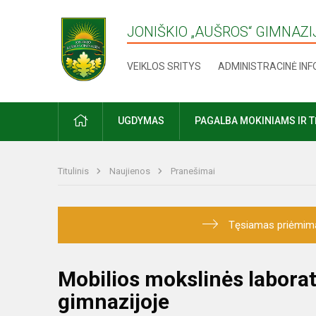
JONIŠKIO „AUŠROS“ GIMNAZI
VEIKLOS SRITYS
ADMINISTRACINĖ IN
UGDYMAS
PAGALBA MOKINIAMS IR 
Titulinis
Naujienos
Pranešimai
Tęsiamas priėmimas į
Mobilios mokslinės laborat
gimnazijoje