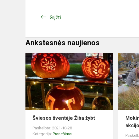
Grįžti
Ankstesnės naujienos
Šviesos šventėje Žiba žybt
Mokin
akcijo
Paskelbta: 2021-10-28
Kategorija:
Pranešimai
Paskelb