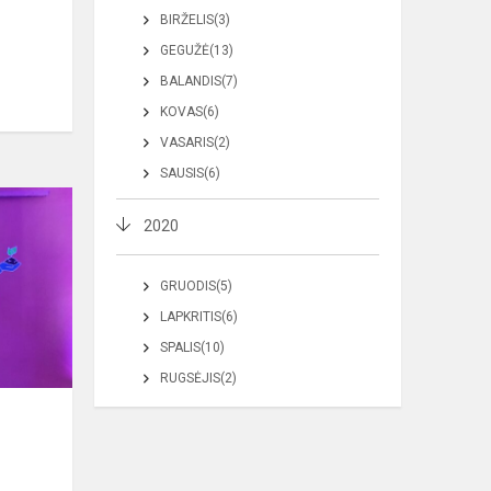
BIRŽELIS(3)
GEGUŽĖ(13)
BALANDIS(7)
KOVAS(6)
VASARIS(2)
SAUSIS(6)
2020
GRUODIS(5)
LAPKRITIS(6)
SPALIS(10)
RUGSĖJIS(2)