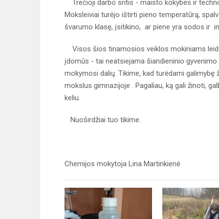
Trečioji darbo sritis - maisto kokybės ir techno
Moksleiviai turėjo ištirti pieno temperatūrą, spa
švarumo klasę, įsitikino, ar piene yra sodos ir in
Visos šios tiriamosios veiklos mokiniams leido s
įdomūs - tai neatsiejama šiandieninio gyvenimo d
mokymosi dalių. Tikime, kad turėdami galimybę žin
mokslus gimnazijoje . Pagaliau, ką gali žinoti, ga
keliu.
Nuoširdžiai tuo tikime.
Chemijos mokytoja Lina Martinkienė