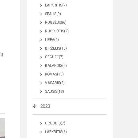
LAPKRITIS(7)
SPALIS(9)
RUGSĖJIS(6)
RUGPJŪTIS(2)
LIEPA(2)
BIRŽELIS(10)
lų
GEGUŽĖ(7)
BALANDIS(4)
KOVAS(10)
VASARIS(2)
SAUSIS(13)
2023
GRUODIS(7)
LAPKRITIS(6)