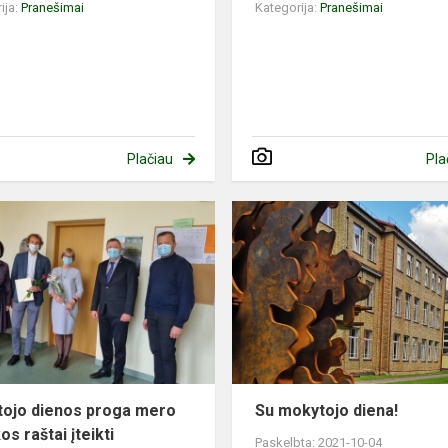
ija:
Pranešimai
Kategorija:
Pranešimai
Plačiau
Pla
ojo dienos proga mero
Su mokytojo diena!
s raštai įteikti
Paskelbta: 2021-10-04