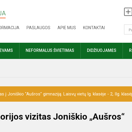
JA
FORMACIJA
PASLAUGOS
APIE MUS
KONTAKTAI
TĖVAMS
NEFORMALUS ŠVIETIMAS
DIDŽIUOJAMĖS
R
 Joniškio "Aušros" gimnaziją. Laisvų vietų Ig. klasėje - 2, IIg. klasėje 
orijos vizitas Joniškio „Aušros“