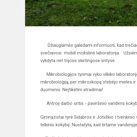
Džiaugiamės galėdami informuoti, kad trečiadie
svečiavosi mobili mokslinė laboratorija. Užsiėm
vykdyta net trijose skirtingose srityse.
Mikrobiologijos tyrimai vyko vilkiko laboratorijo
mikrobiologiją, per mikroskopą stebėjo mieles ir tr
duomenis. Neįtikėtini atradimai!
Antroji darbo sritis - paviršinio vandens kokyb
Gimnazistai tyrė Sidabros ir Joniškio I tvenkinio
telkinio kokybę. Nustatyta, kad tirtame vandenyj