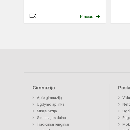
Plačiau
Gimnazija
Pasl
Apie gimnaziją
Vidu
Ugdymo aplinka
Nefo
Misija, vizija
Ugdy
Gimnazijos daina
Paga
Tradiciniai renginiai
Moki