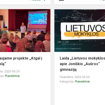
aujame projekte „Atgal į
Laida „Lietuvos mokyklo
lą“
apie Joniškio „Aušros“
gimnaziją
ta: 2023-05-29
ija:
Pranešimai
Paskelbta: 2023-05-29
Kategorija:
Pranešimai