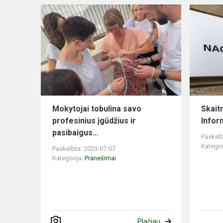
Mokytojai tobulina savo
Skait
profesinius įgūdžius ir
Infor
pasibaigus...
Paskelb
Kategor
Paskelbta: 2023-07-07
Kategorija:
Pranešimai
Plačiau