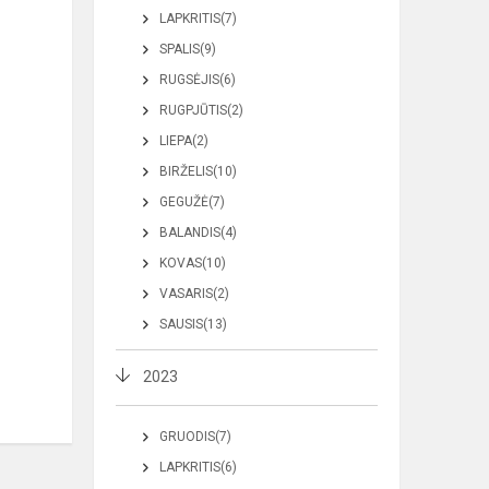
LAPKRITIS(7)
SPALIS(9)
RUGSĖJIS(6)
RUGPJŪTIS(2)
LIEPA(2)
BIRŽELIS(10)
GEGUŽĖ(7)
BALANDIS(4)
KOVAS(10)
VASARIS(2)
SAUSIS(13)
2023
GRUODIS(7)
LAPKRITIS(6)