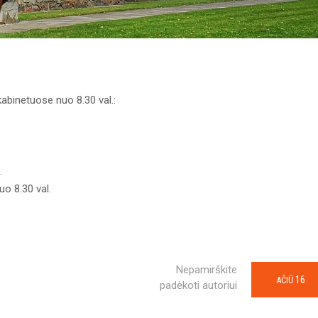
kabinetuose nuo 8.30 val.:
.
uo 8.30 val.
Nepamirškite
16
AČIŪ
padėkoti autoriui