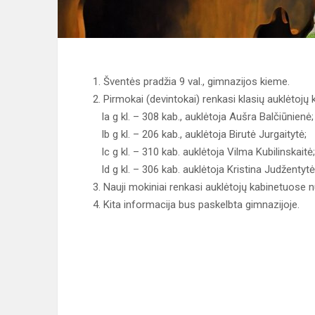
1. Šventės pradžia 9 val., gimnazijos kieme.
2. Pirmokai (devintokai) renkasi klasių auklėtojų 
Ia g kl. – 308 kab., auklėtoja Aušra Balčiūnienė;
Ib g kl. – 206 kab., auklėtoja Birutė Jurgaitytė;
Ic g kl. – 310 kab. auklėtoja Vilma Kubilinskaitė;
Id g kl. – 306 kab. auklėtoja Kristina Judžentytė
3. Nauji mokiniai renkasi auklėtojų kabinetuose n
4. Kita informacija bus paskelbta gimnazijoje.