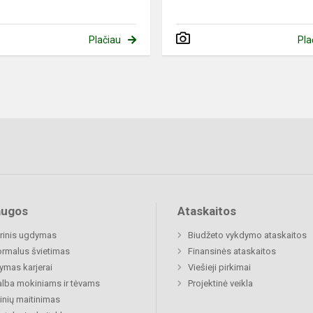
Plačiau
Pla
augos
Ataskaitos
rinis ugdymas
Biudžeto vykdymo ataskaitos
rmalus švietimas
Finansinės ataskaitos
mas karjerai
Viešieji pirkimai
lba mokiniams ir tėvams
Projektinė veikla
nių maitinimas