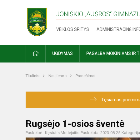
JONIŠKIO „AUŠROS“ GIMNAZI
VEIKLOS SRITYS
ADMINISTRACINĖ IN
UGDYMAS
PAGALBA MOKINIAMS IR 
Titulinis
Naujienos
Pranešimai
Tęsiamas priėmimas į
Rugsėjo 1-osios šventė
Paskelbė : Kęstutis Motiejuitis
Paskelbta: 2023-08-25
Kategorij