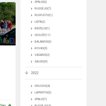
SPALIS(6)
RUGSĖJIS(7)
RUGPJŪTIS(1)
LIEPA(2)
BIRŽELIS(1)
GEGUŽĖ(11)
BALANDIS(6)
KOVAS(9)
VASARIS(2)
SAUSIS(9)
2022
GRUODIS(4)
LAPKRITIS(5)
SPALIS(7)
čiau
RUGSĖJIS(4)