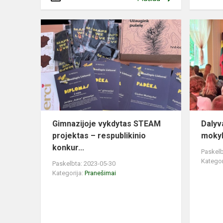
Gimnazijoje vykdytas STEAM
Dalyv
projektas – respublikinio
mokyk
konkur...
Paskelb
Kategor
Paskelbta: 2023-05-30
Kategorija:
Pranešimai