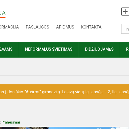
JA
FORMACIJA
PASLAUGOS
APIE MUS
KONTAKTAI
TĖVAMS
NEFORMALUS ŠVIETIMAS
DIDŽIUOJAMĖS
R
 Joniškio "Aušros" gimnaziją. Laisvų vietų Ig. klasėje - 2, IIg. klasėje 
a:
Pranešimai