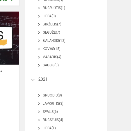
RUGPJŪTIS(1)
LIEPA(3)
BIRŽELIS(7)
GEGUŽĖ(7)
BALANDIS(12)
KOVAS(15)
VASARIS(4)
SAUSIS(3)
s“
2021
GRUODIS(8)
LAPKRITIS(3)
SPALIS(6)
RUGSĖJIS(4)
LIEPA(1)