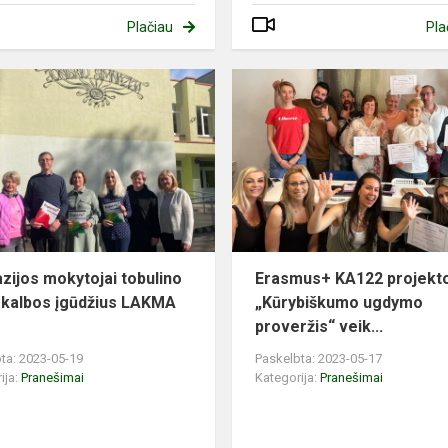
Plačiau
Pla
zijos mokytojai tobulino
Erasmus+ KA122 projekt
 kalbos įgūdžius LAKMA
„Kūrybiškumo ugdymo
proveržis“ veik...
ta: 2023-05-19
Paskelbta: 2023-05-17
ija:
Pranešimai
Kategorija:
Pranešimai