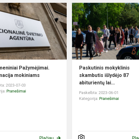
meniniai Pažymėjimai.
Paskutinis mokyklinis
macija mokiniams
skambutis išlydėjo 87
abiturientų lai...
ta: 2023-07-03
ija:
Pranešimai
Paskelbta: 2023-06-01
Kategorija:
Pranešimai
Plačiau
Pla