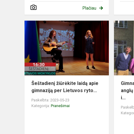
Plačiau
Šeštadienį žiūrėkite laidą apie
Gimna
gimnaziją per Lietuvos ryto...
anglų
i...
Paskelbta: 2023-05-23
Kategorija:
Pranešimai
Paskelb
Kategor