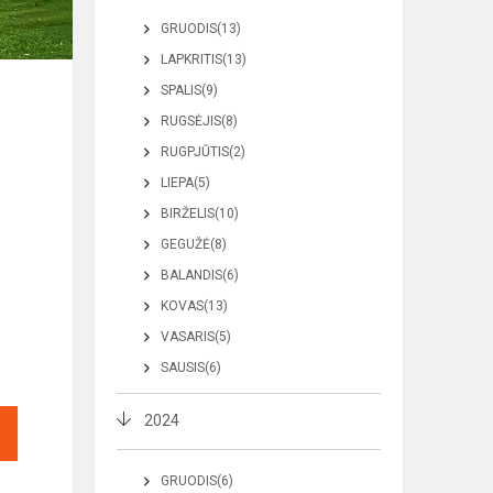
GRUODIS(13)
LAPKRITIS(13)
SPALIS(9)
RUGSĖJIS(8)
RUGPJŪTIS(2)
LIEPA(5)
BIRŽELIS(10)
GEGUŽĖ(8)
BALANDIS(6)
KOVAS(13)
VASARIS(5)
SAUSIS(6)
2024
GRUODIS(6)