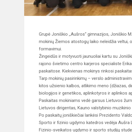
Grupė Joniškio ,,Aušros“ gimnazijos, Joniškio M
mokinių Žiemos atostogų laiko neleidžia veltui, o
formavimui.
Žingeidūs ir motyvuoti jaunuoliai kartu su Jonišk
rajono švietimo centro karjeros specialiste Erik
paskaitose. Kiekvienas mokinys rinkosi paskaita
Tarp mokinių pasirinkimų – verslo administravim
kitos užsienio kalbos, atlikimo meno (džiazas, di
biologijos ir genetikos, aplinkotyros ir aplinkos
Paskaitas mokiniams vedė garsus Lietuvos žurna
Lietuvos dirigentas, Kauno valstybinio muzikinio t
Po paskaitų joniškiečiai lankėsi Prezidento Val
Sporto ir fizinio ugdymo katedros vedėja Aušra L
Fizinio-sveikatos ugdymo ir sporto studijų stude