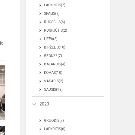
LAPKRITIS(7)
5
SPALIS(9)
RUGSĖJIS(6)
RUGPJŪTIS(2)
LIEPA(2)
io
BIRŽELIS(10)
GEGUŽĖ(7)
BALANDIS(4)
KOVAS(10)
VASARIS(2)
SAUSIS(13)
2023
GRUODIS(7)
LAPKRITIS(6)