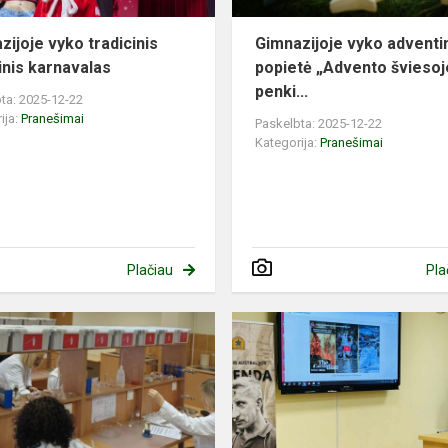
zijoje vyko tradicinis
Gimnazijoje vyko adventi
inis karnavalas
popietė „Advento šviesoj
penki...
ta: 2025-12-22
ija:
Pranešimai
Paskelbta: 2025-12-22
Kategorija:
Pranešimai
Plačiau
Pla