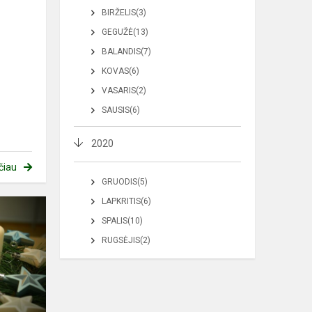
BIRŽELIS(3)
GEGUŽĖ(13)
BALANDIS(7)
KOVAS(6)
VASARIS(2)
SAUSIS(6)
2020
čiau
GRUODIS(5)
LAPKRITIS(6)
SPALIS(10)
RUGSĖJIS(2)