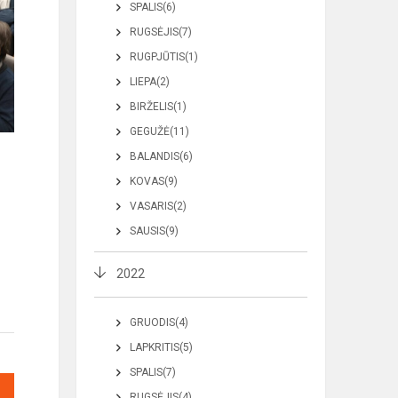
SPALIS(6)
RUGSĖJIS(7)
RUGPJŪTIS(1)
LIEPA(2)
BIRŽELIS(1)
GEGUŽĖ(11)
BALANDIS(6)
KOVAS(9)
VASARIS(2)
SAUSIS(9)
2022
GRUODIS(4)
LAPKRITIS(5)
SPALIS(7)
RUGSĖJIS(4)