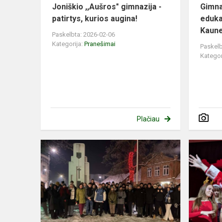
Joniškio ,,Aušros" gimnazija -
Gimna
patirtys, kurios augina!
eduka
Kaun
Paskelbta: 2026-02-06
Kategorija:
Pranešimai
Paskelb
Kategor
Plačiau