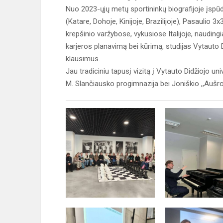
Nuo 2023-ųjų metų sportininkų biografijoje įspūd
(Katare, Dohoje, Kinijoje, Brazilijoje), Pasaulio
krepšinio varžybose, vykusiose Italijoje, nauding
karjeros planavimą bei kūrimą, studijas Vytauto D
klausimus.
Jau tradiciniu tapusį vizitą į Vytauto Didžiojo u
M. Slančiausko progimnazija bei Joniškio ,,Aušro