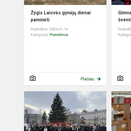
Žygis Laisvės gynėjų dienai
Gimna
paminėti
švent
Paskelbta: 2026-01-14
Paskelb
Kategorija:
Pranešimai
Kategor
Plačiau