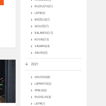
RUGPJŪTIS(1)
LIEPA(3)
BIRŽELIS(7)
GEGUŽĖ(7)
BALANDIS(12)
KOVAS(15)
VASARIS(4)
SAUSIS(3)
2021
GRUODIS(8)
LAPKRITIS(3)
SPALIS(6)
RUGSĖJIS(4)
LIEPA(1)