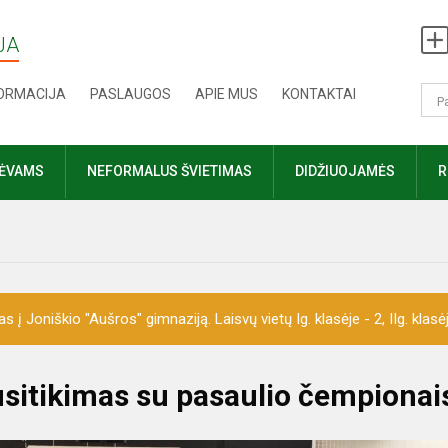
JA
FORMACIJA
PASLAUGOS
APIE MUS
KONTAKTAI
TĖVAMS
NEFORMALUS ŠVIETIMAS
DIDŽIUOJAMĖS
R
 Joniškio "Aušros" gimnaziją. Laisvų vietų Ig. klasėje - 2, IIg. klasėje 
susitikimas su pasaulio čempionai