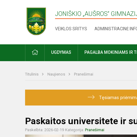
JONIŠKIO „AUŠROS“ GIMNAZI
VEIKLOS SRITYS
ADMINISTRACINĖ IN
UGDYMAS
PAGALBA MOKINIAMS IR 
Titulinis
Naujienos
Pranešimai
Tęsiamas priėmimas į
Paskaitos universitete ir 
Paskelbta: 2026-02-19
Kategorija:
Pranešimai