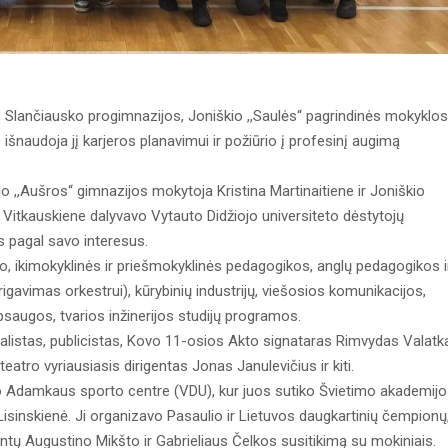
. Slančiausko progimnazijos, Joniškio ,,Saulės“ pagrindinės mokyklos
 išnaudoja jį karjeros planavimui ir požiūrio į profesinį augimą
io ,,Aušros“ gimnazijos mokytoja Kristina Martinaitiene ir Joniškio
a Vitkauskiene dalyvavo Vytauto Didžiojo universiteto dėstytojų
s pagal savo interesus.
o, ikimokyklinės ir priešmokyklinės pedagogikos, anglų pedagogikos i
rigavimas orkestrui), kūrybinių industrijų, viešosios komunikacijos,
 apsaugos, tvarios inžinerijos studijų programos.
listas, publicistas, Kovo 11-osios Akto signataras Rimvydas Valatk
eatro vyriausiasis dirigentas Jonas Janulevičius ir kiti.
do Adamkaus sporto centre (VDU), kur juos sutiko Švietimo akademij
isinskienė. Ji organizavo Pasaulio ir Lietuvos daugkartinių čempionų
ntų Augustino Mikšto ir Gabrieliaus Čelkos susitikimą su mokiniais.