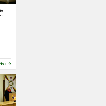
nė
e:
čiau