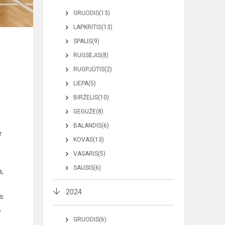
GRUODIS(13)
LAPKRITIS(13)
SPALIS(9)
RUGSĖJIS(8)
RUGPJŪTIS(2)
LIEPA(5)
BIRŽELIS(10)
GEGUŽĖ(8)
BALANDIS(6)
r
KOVAS(13)
VASARIS(5)
SAUSIS(6)
a,
2024
os
,
GRUODIS(6)