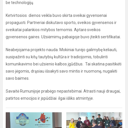
be technologijų.
Ketvirtosios dienos veikla buvo skirta sveikai gyvensenai
propaguoti. Partneriai diskutavo sporto, sveikos gyvensenos ir
sveikatai palankios mitybos temomis. Aptarė sveikos
gyvensenos gaires. Užsiėmimų pabaigoje buvo įteikti sertifikatai.
Neabejojama projekto nauda. Mokiniai turėjo galimybę keliauti,
susipažinti su kitų tautybių kultūra ir tradicijomis, tobulinti
komunikavimo bei užsienio kalbos įgūdžius. Tai skatina pasitikėti
savo jėgomis, drąsiau išsakyti savo mintis ir nuomonę, nugalėti
savo baimes.
Savaitė Rumunijoje prabėgo nepastebimai. Atrasti nauji draugai,
patirtos emocijos ir įspūdžiai ilgai išliks atmintyje.