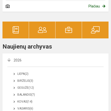
Plačiau
Naujienų archyvas
2026
LIEPA(2)
BIRŽELIS(3)
GEGUŽĖ(12)
BALANDIS(7)
KOVAS(14)
VASARIS(6)