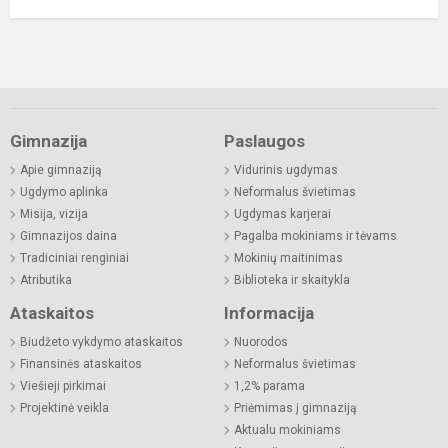
Gimnazija
Paslaugos
Apie gimnaziją
Vidurinis ugdymas
Ugdymo aplinka
Neformalus švietimas
Misija, vizija
Ugdymas karjerai
Gimnazijos daina
Pagalba mokiniams ir tėvams
Tradiciniai renginiai
Mokinių maitinimas
Atributika
Biblioteka ir skaitykla
Ataskaitos
Informacija
Biudžeto vykdymo ataskaitos
Nuorodos
Finansinės ataskaitos
Neformalus švietimas
Viešieji pirkimai
1,2% parama
Projektinė veikla
Priėmimas į gimnaziją
Aktualu mokiniams