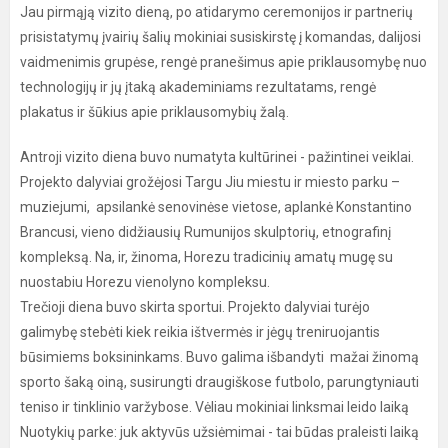
Jau pirmąją vizito dieną, po atidarymo ceremonijos ir partnerių
prisistatymų įvairių šalių mokiniai susiskirstę į komandas, dalijosi
vaidmenimis grupėse, rengė pranešimus apie priklausomybę nuo
technologijų ir jų įtaką akademiniams rezultatams, rengė
plakatus ir šūkius apie priklausomybių žalą.
Antroji vizito diena buvo numatyta kultūrinei - pažintinei veiklai.
Projekto dalyviai grožėjosi Targu Jiu miestu ir miesto parku –
muziejumi, apsilankė senovinėse vietose, aplankė Konstantino
Brancusi, vieno didžiausių Rumunijos skulptorių, etnografinį
kompleksą. Na, ir, žinoma, Horezu tradicinių amatų mugę su
nuostabiu Horezu vienolyno kompleksu.
Trečioji diena buvo skirta sportui. Projekto dalyviai turėjo
galimybę stebėti kiek reikia ištvermės ir jėgų treniruojantis
būsimiems boksininkams. Buvo galima išbandyti mažai žinomą
sporto šaką oiną, susirungti draugiškose futbolo, parungtyniauti
teniso ir tinklinio varžybose. Vėliau mokiniai linksmai leido laiką
Nuotykių parke: juk aktyvūs užsiėmimai - tai būdas praleisti laiką