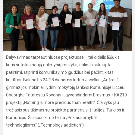
Dalyvavimas tarptautiniuose projektuose – tai didelis iššūkis,
kuris suteikia naujų galimybių mokytis, dalintis sukaupta
patirtimi, stiprinti komunikavimo įgūdžius bei pažinti kitas
kultūras. Balandžio 24-28 dienomis keturi Joniškio „Aušros“
gimnazijos mokiniai, lydimi mokytojų lankėsi Rumunijoje Licceul
Gheorghe Tatarescu Rovenari, įgyvendindami Erasmus + KA210
projektą „Nothing is more precious than health“. Čia vyko jau
trečiasis susitikimas su projekto partneriais iš Italijos, Turkijos ir
Rumunijos. Šio susitikimo tema „Priklausomybės
technologijoms“ („Technology addiction“).