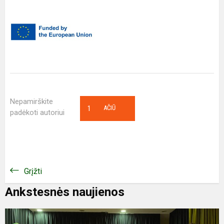
Nepamirškite
1
AČIŪ
padėkoti autoriui
Grįžti
Ankstesnės naujienos