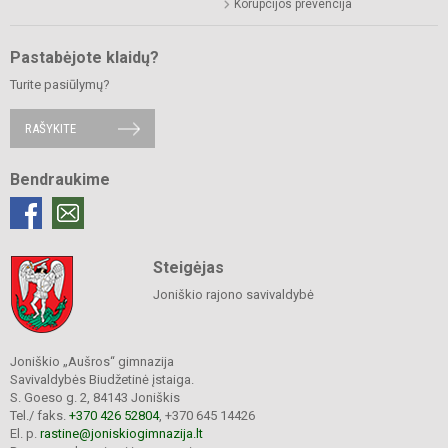
Korupcijos prevencija
Pastabėjote klaidų?
Turite pasiūlymų?
RAŠYKITE
Bendraukime
Steigėjas
Joniškio rajono savivaldybė
Joniškio „Aušros“ gimnazija
Savivaldybės Biudžetinė įstaiga.
S. Goeso g. 2, 84143 Joniškis
Tel./ faks.
+370 426 52804
, +370 645 14426
El. p.
rastine@joniskiogimnazija.lt