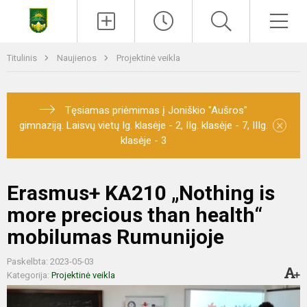
Titulinis
Naujienos
Projektinė veikla
Tęsiamas priėmimas į Joniškio "Aušros"
×
gimnaziją. Laisvų vietų Ig. klasėje - 2, IIg. klasėje - 7, IIIg.
klasėje - 3
Erasmus+ KA210 „Nothing is
more precious than health“
mobilumas Rumunijoje
Paskelbta: 2023-05-03
Kategorija:
Projektinė veikla