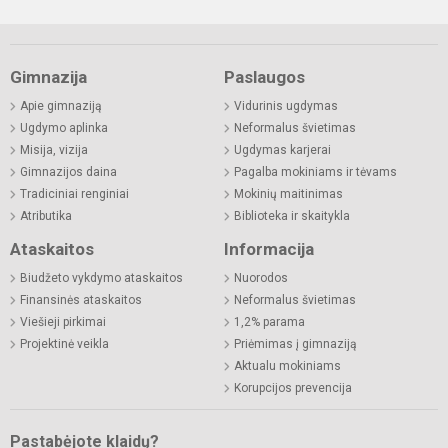
Gimnazija
Paslaugos
Apie gimnaziją
Vidurinis ugdymas
Ugdymo aplinka
Neformalus švietimas
Misija, vizija
Ugdymas karjerai
Gimnazijos daina
Pagalba mokiniams ir tėvams
Tradiciniai renginiai
Mokinių maitinimas
Atributika
Biblioteka ir skaitykla
Ataskaitos
Informacija
Biudžeto vykdymo ataskaitos
Nuorodos
Finansinės ataskaitos
Neformalus švietimas
Viešieji pirkimai
1,2% parama
Projektinė veikla
Priėmimas į gimnaziją
Aktualu mokiniams
Korupcijos prevencija
Pastabėjote klaidų?