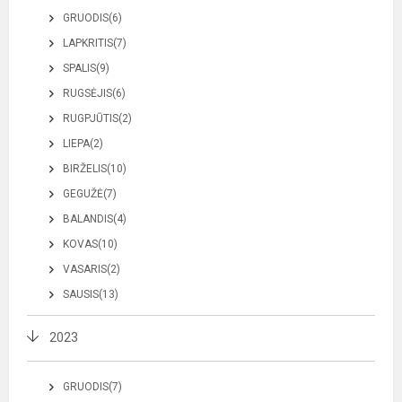
GRUODIS(6)
LAPKRITIS(7)
SPALIS(9)
RUGSĖJIS(6)
RUGPJŪTIS(2)
LIEPA(2)
BIRŽELIS(10)
GEGUŽĖ(7)
BALANDIS(4)
KOVAS(10)
VASARIS(2)
SAUSIS(13)
2023
GRUODIS(7)