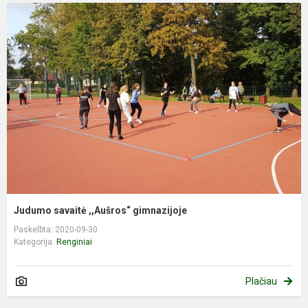
Judumo savaitė ,,Aušros“ gimnazijoje
Paskelbta: 2020-09-30
Kategorija:
Renginiai
Plačiau