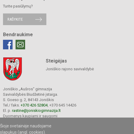
Turite pasiūlymų?
RAŠYKITE
Bendraukime
Steigėjas
Joniškio rajono savivaldybė
Joniškio „Aušros“ gimnazija
Savivaldybės Biudžetinė įstaiga.
S. Goeso g. 2, 84143 Joniškis
Tel./ faks.
+370 426 52804
, +370 645 14426
El. p.
rastine@joniskiogimnazija.lt
Duomenys kaupiami ir saugomi
Juridinių asmenų registre
Šioje svetainėje naudojame
Įmonės kodas 290565040
slapukus (angl. cookies).