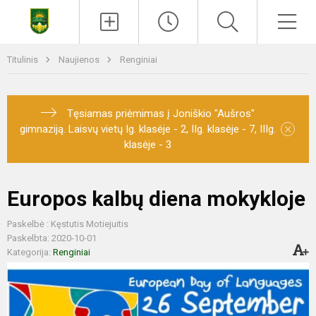
Titulinis
Naujienos
Renginiai
Tęsiamas priėmimas į Joniškio "Aušros"
×
gimnaziją. Laisvų vietų Ig. klasėje - 2, IIg. klasėje - 7, IIIg.
klasėje - 3
Europos kalbų diena mokykloje
Paskelbė : Kęstutis Motiejuitis
Paskelbta: 2020-10-01
Kategorija:
Renginiai