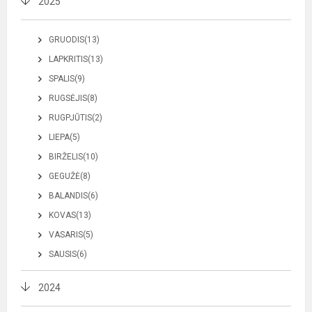
2025
GRUODIS(13)
LAPKRITIS(13)
SPALIS(9)
RUGSĖJIS(8)
RUGPJŪTIS(2)
LIEPA(5)
BIRŽELIS(10)
GEGUŽĖ(8)
BALANDIS(6)
KOVAS(13)
VASARIS(5)
SAUSIS(6)
2024