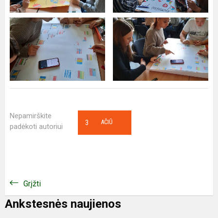
Nepamirškite
3
AČIŪ
padėkoti autoriui
Grįžti
Ankstesnės naujienos