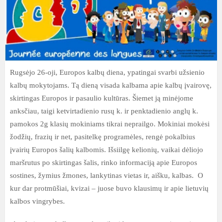
Rugsėjo 26-oji, Europos kalbų diena, ypatingai svarbi užsienio
kalbų mokytojams. Tą dieną visada kalbama apie kalbų įvairovę,
skirtingas Europos ir pasaulio kultūras. Šiemet ją minėjome
anksčiau, taigi ketvirtadienio rusų k. ir penktadienio anglų k.
pamokos 2g klasių mokiniams tikrai neprailgo. Mokiniai mokėsi
žodžių, frazių ir net, pasitelkę programėles, rengė pokalbius
įvairių Europos šalių kalbomis. Išsiilgę kelionių, vaikai dėliojo
maršrutus po skirtingas šalis, rinko informaciją apie Europos
sostines, žymius žmones, lankytinas vietas ir, aišku, kalbas. O
kur dar protmūšiai, kvizai – juose buvo klausimų ir apie lietuvių
kalbos vingrybes.