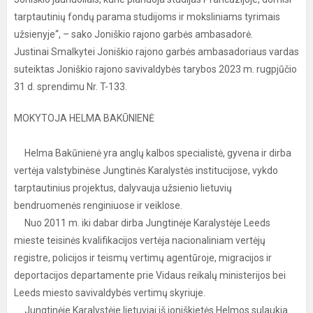
tarptautinių fondų parama studijoms ir moksliniams tyrimais
užsienyje“, – sako Joniškio rajono garbės ambasadorė.
Justinai Smalkytei Joniškio rajono garbės ambasadoriaus vardas
suteiktas Joniškio rajono savivaldybės tarybos 2023 m. rugpjūčio
31 d. sprendimu Nr. T-133.
MOKYTOJA HELMA BAKŪNIENĖ
Helma Bakūnienė yra anglų kalbos specialistė, gyvena ir dirba
vertėja valstybinėse Jungtinės Karalystės institucijose, vykdo
tarptautinius projektus, dalyvauja užsienio lietuvių
bendruomenės renginiuose ir veiklose.
Nuo 2011 m. iki dabar dirba Jungtinėje Karalystėje Leeds
mieste teisinės kvalifikacijos vertėja nacionaliniam vertėjų
registre, policijos ir teismų vertimų agentūroje, migracijos ir
deportacijos departamente prie Vidaus reikalų ministerijos bei
Leeds miesto savivaldybės vertimų skyriuje.
Jungtinėje Karalystėje lietuviai iš joniškietės Helmos sulaukia