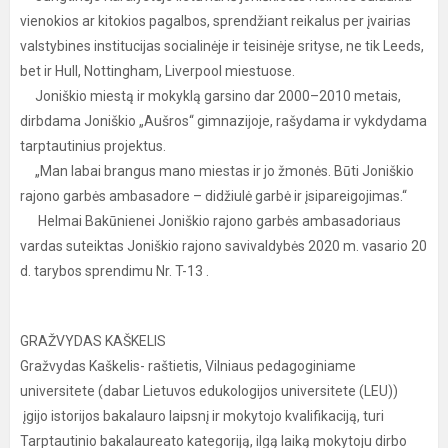
vienokios ar kitokios pagalbos, sprendžiant reikalus per įvairias
valstybines institucijas socialinėje ir teisinėje srityse, ne tik Leeds,
bet ir Hull, Nottingham, Liverpool miestuose.
Joniškio miestą ir mokyklą garsino dar 2000–2010 metais,
dirbdama Joniškio „Aušros“ gimnazijoje, rašydama ir vykdydama
tarptautinius projektus.
„Man labai brangus mano miestas ir jo žmonės. Būti Joniškio
rajono garbės ambasadore – didžiulė garbė ir įsipareigojimas.“
Helmai Bakūnienei Joniškio rajono garbės ambasadoriaus
vardas suteiktas Joniškio rajono savivaldybės 2020 m. vasario 20
d. tarybos sprendimu Nr. T-13 .
GRAŽVYDAS KAŠKELIS
Gražvydas Kaškelis- raštietis, Vilniaus pedagoginiame
universitete (dabar Lietuvos edukologijos universitete (LEU))
įgijo istorijos bakalauro laipsnį ir mokytojo kvalifikaciją, turi
Tarptautinio bakalaureato kategoriją, ilgą laiką mokytoju dirbo