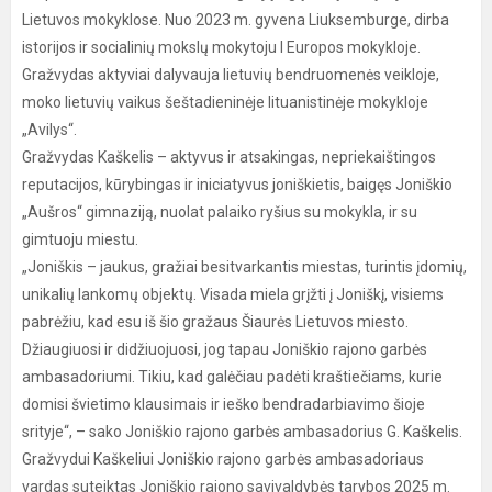
Lietuvos mokyklose. Nuo 2023 m. gyvena Liuksemburge, dirba
istorijos ir socialinių mokslų mokytoju I Europos mokykloje.
Gražvydas aktyviai dalyvauja lietuvių bendruomenės veikloje,
moko lietuvių vaikus šeštadieninėje lituanistinėje mokykloje
„Avilys“.
Gražvydas Kaškelis – aktyvus ir atsakingas, nepriekaištingos
reputacijos, kūrybingas ir iniciatyvus joniškietis, baigęs Joniškio
„Aušros“ gimnaziją, nuolat palaiko ryšius su mokykla, ir su
gimtuoju miestu.
„Joniškis – jaukus, gražiai besitvarkantis miestas, turintis įdomių,
unikalių lankomų objektų. Visada miela grįžti į Joniškį, visiems
pabrėžiu, kad esu iš šio gražaus Šiaurės Lietuvos miesto.
Džiaugiuosi ir didžiuojuosi, jog tapau Joniškio rajono garbės
ambasadoriumi. Tikiu, kad galėčiau padėti kraštiečiams, kurie
domisi švietimo klausimais ir ieško bendradarbiavimo šioje
srityje“, – sako Joniškio rajono garbės ambasadorius G. Kaškelis.
Gražvydui Kaškeliui Joniškio rajono garbės ambasadoriaus
vardas suteiktas Joniškio rajono savivaldybės tarybos 2025 m.