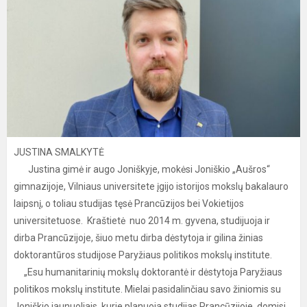
JUSTINA SMALKYTĖ
Justina gimė ir augo Joniškyje, mokėsi Joniškio „Aušros“
gimnazijoje, Vilniaus universitete įgijo istorijos mokslų bakalauro
laipsnį, o toliau studijas tęsė Prancūzijos bei Vokietijos
universitetuose. Kraštietė nuo 2014 m. gyvena, studijuoja ir
dirba Prancūzijoje, šiuo metu dirba dėstytoja ir gilina žinias
doktorantūros studijose Paryžiaus politikos mokslų institute.
„Esu humanitarinių mokslų doktorantė ir dėstytoja Paryžiaus
politikos mokslų institute. Mielai pasidalinčiau savo žiniomis su
Joniškio jaunuoliais, kurie planuoja studijas Prancūzijoje, domisi