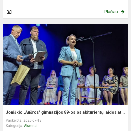
Plačiau
Joniškio „Aušros" gimnazijos 89-osios abiturientų laidos at...
Paskelbta: 2025-07-18
Kategorija:
Alumnai