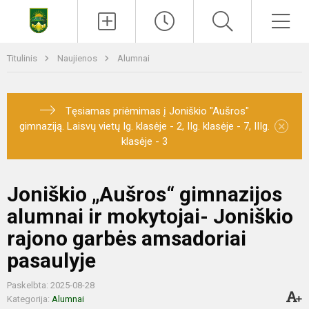
Titulinis
Naujienos
Alumnai
Tęsiamas priėmimas į Joniškio "Aušros"
×
gimnaziją. Laisvų vietų Ig. klasėje - 2, IIg. klasėje - 7, IIIg.
klasėje - 3
Joniškio „Aušros“ gimnazijos
alumnai ir mokytojai- Joniškio
rajono garbės amsadoriai
pasaulyje
Paskelbta: 2025-08-28
Kategorija:
Alumnai