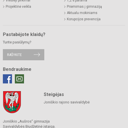
Viešieji pirkimai
1,2% parama
Projektinė veikla
Priėmimas į gimnaziją
Aktualu mokiniams
Korupcijos prevencija
Pastabėjote klaidų?
Turite pasiūlymų?
RAŠYKITE
Bendraukime
Steigėjas
Joniškio rajono savivaldybė
Joniškio „Aušros“ gimnazija
Savivaldybės Biudžetinė įstaiga.