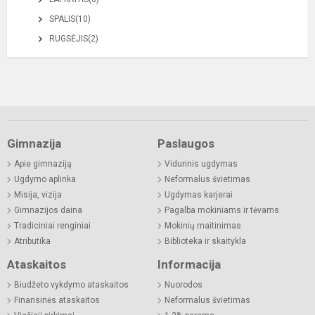
SPALIS(10)
RUGSĖJIS(2)
Gimnazija
Paslaugos
Apie gimnaziją
Vidurinis ugdymas
Ugdymo aplinka
Neformalus švietimas
Misija, vizija
Ugdymas karjerai
Gimnazijos daina
Pagalba mokiniams ir tėvams
Tradiciniai renginiai
Mokinių maitinimas
Atributika
Biblioteka ir skaitykla
Ataskaitos
Informacija
Biudžeto vykdymo ataskaitos
Nuorodos
Finansinės ataskaitos
Neformalus švietimas