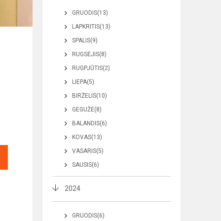
GRUODIS(13)
LAPKRITIS(13)
SPALIS(9)
RUGSĖJIS(8)
RUGPJŪTIS(2)
LIEPA(5)
BIRŽELIS(10)
GEGUŽĖ(8)
BALANDIS(6)
KOVAS(13)
VASARIS(5)
SAUSIS(6)
2024
GRUODIS(6)