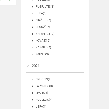
RUGPJŪTIS(1)
LIEPA(3)
BIRŽELIS(7)
GEGUŽĖ(7)
BALANDIS(12)
KOVAS(15)
VASARIS(4)
SAUSIS(3)
2021
GRUODIS(8)
LAPKRITIS(3)
SPALIS(6)
RUGSĖJIS(4)
LIEPA(1)