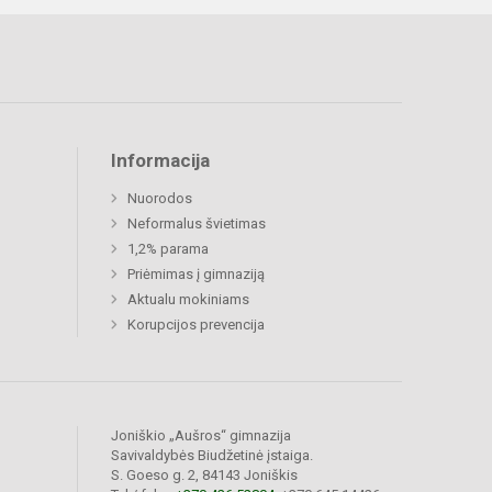
Informacija
Nuorodos
Neformalus švietimas
1,2% parama
Priėmimas į gimnaziją
Aktualu mokiniams
Korupcijos prevencija
Joniškio „Aušros“ gimnazija
Savivaldybės Biudžetinė įstaiga.
S. Goeso g. 2, 84143 Joniškis