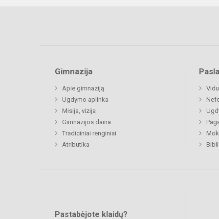
Gimnazija
Pasl
Apie gimnaziją
Vidu
Ugdymo aplinka
Nefo
Misija, vizija
Ugdy
Gimnazijos daina
Paga
Tradiciniai renginiai
Moki
Atributika
Bibl
Pastabėjote klaidų?