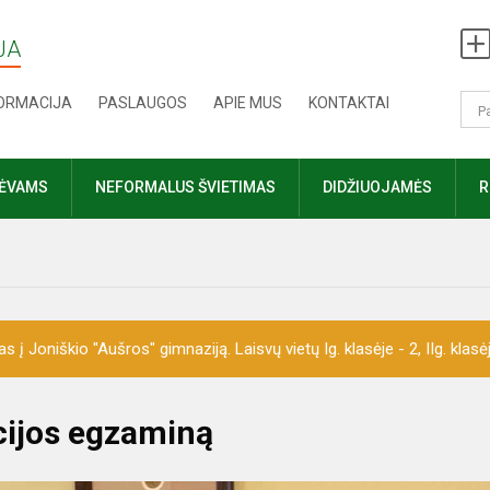
JA
FORMACIJA
PASLAUGOS
APIE MUS
KONTAKTAI
TĖVAMS
NEFORMALUS ŠVIETIMAS
DIDŽIUOJAMĖS
R
 Joniškio "Aušros" gimnaziją. Laisvų vietų Ig. klasėje - 2, IIg. klasėje 
cijos egzaminą