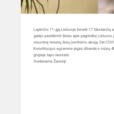
Lapkričio 11-ąją Lietuvoje beveik 17 tūkstančiu
galėjo pasitikrinti žinias apie pagrindinį Lietuvo
visuotinę teisinių žinių įvertinimo akciją. D
Konstitucijos egzamine jėgas išbandė ir mūsų 4B
grupėje tapo laureate.
Sveikiname Žanetą!