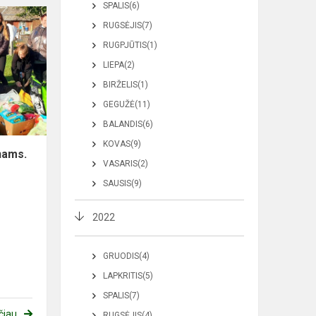
SPALIS(6)
RUGSĖJIS(7)
RUGPJŪTIS(1)
LIEPA(2)
BIRŽELIS(1)
GEGUŽĖ(11)
BALANDIS(6)
KOVAS(9)
nams.
VASARIS(2)
SAUSIS(9)
2022
GRUODIS(4)
LAPKRITIS(5)
SPALIS(7)
čiau
RUGSĖJIS(4)