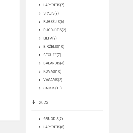
LAPKRITIS(7)
SPALIS(9)
RUGSĖJIS(6)
RUGPJŪTIS(2)
LIEPA(2)
BIRŽELIS(10)
GEGUŽĖ(7)
BALANDIS(4)
KOVAS(10)
VASARIS(2)
SAUSIS(13)
2023
GRUODIS(7)
LAPKRITIS(6)