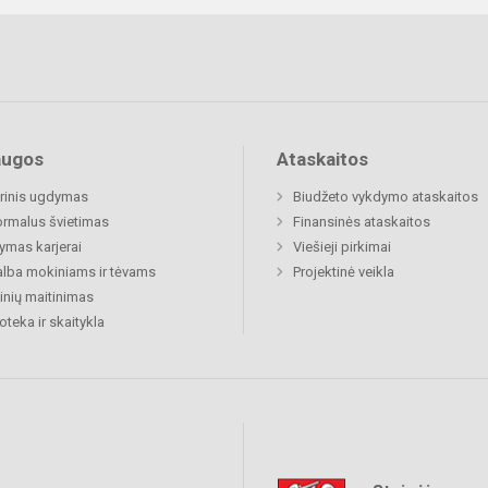
augos
Ataskaitos
rinis ugdymas
Biudžeto vykdymo ataskaitos
rmalus švietimas
Finansinės ataskaitos
mas karjerai
Viešieji pirkimai
lba mokiniams ir tėvams
Projektinė veikla
nių maitinimas
ioteka ir skaitykla