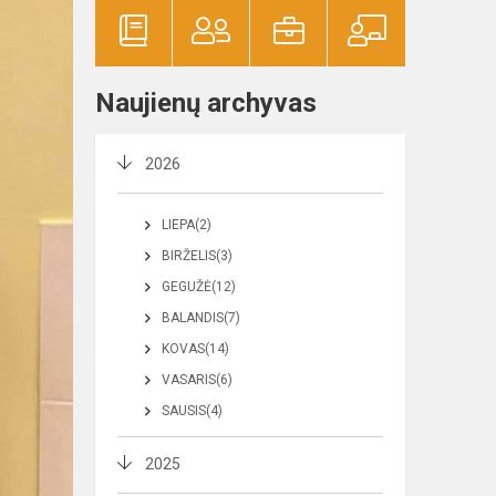
Naujienų archyvas
2026
LIEPA(2)
BIRŽELIS(3)
GEGUŽĖ(12)
BALANDIS(7)
KOVAS(14)
VASARIS(6)
SAUSIS(4)
2025