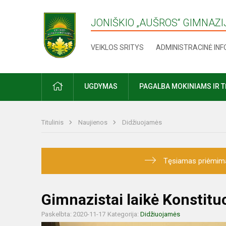
JONIŠKIO „AUŠROS“ GIMNAZI
VEIKLOS SRITYS
ADMINISTRACINĖ IN
UGDYMAS
PAGALBA MOKINIAMS IR 
Titulinis
Naujienos
Didžiuojamės
Tęsiamas priėmimas į
Gimnazistai laikė Konstitu
Paskelbta: 2020-11-17
Kategorija:
Didžiuojamės