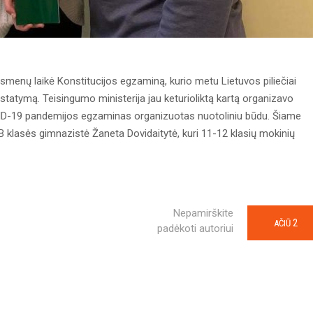
̨ asmenų laikė Konstitucijos egzaminą, kurio metu Lietuvos piliečiai
s įstatymą. Teisingumo ministerija jau keturioliktą kartą organizavo
ėl COVID-19 pandemijos egzaminas organizuotas nuotoliniu būdu. Šiame
 klasės gimnazistė Žaneta Dovidaitytė, kuri 11-12 klasių mokinių
Nepamirškite
2
AČIŪ
padėkoti autoriui