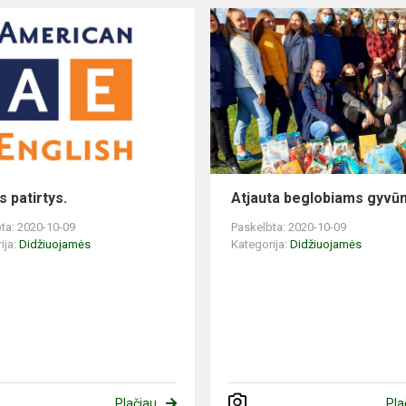
s patirtys.
Atjauta beglobiams gyvū
ta: 2020-10-09
Paskelbta: 2020-10-09
ija:
Didžiuojamės
Kategorija:
Didžiuojamės
Plačiau
Pla