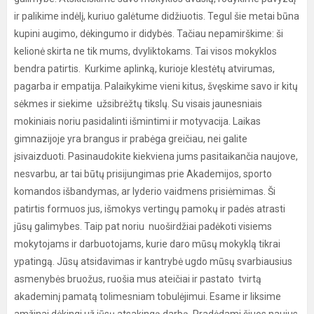
ir palikime indėlį, kuriuo galėtume didžiuotis. Tegul šie metai būna
kupini augimo, dėkingumo ir didybės. Tačiau nepamirškime: ši
kelionė skirta ne tik mums, dvyliktokams. Tai visos mokyklos
bendra patirtis. Kurkime aplinką, kurioje klestėtų atvirumas,
pagarba ir empatija. Palaikykime vieni kitus, švęskime savo ir kitų
sėkmes ir siekime užsibrėžtų tikslų. Su visais jaunesniais
mokiniais noriu pasidalinti išmintimi ir motyvacija. Laikas
gimnazijoje yra brangus ir prabėga greičiau, nei galite
įsivaizduoti. Pasinaudokite kiekviena jums pasitaikančia naujove,
nesvarbu, ar tai būtų prisijungimas prie Akademijos, sporto
komandos išbandymas, ar lyderio vaidmens prisiėmimas. Ši
patirtis formuos jus, išmokys vertingų pamokų ir padės atrasti
jūsų galimybes. Taip pat noriu nuoširdžiai padėkoti visiems
mokytojams ir darbuotojams, kurie daro mūsų mokyklą tikrai
ypatingą. Jūsų atsidavimas ir kantrybė ugdo mūsų svarbiausius
asmenybės bruožus, ruošia mus ateičiai ir pastato tvirtą
akademinį pamatą tolimesniam tobulėjimui. Esame ir liksime