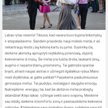
Labas rytas visiems! Tikiuosi, kad vasara buvo kupina linksmybių
ir atsipalaidavimo. Šiandien prasideda nauji mokslo metai, ir aš
nekantrauju leistis į šią kelionę kartu su jumis. Susirinkę čia,
skirkime akimirką apmąstyti neįtikėtiną potencialą, slypintį
kiekviename iš mūsų. Šie metai yra tuščia drobė, laukianti žinių,
augimo ir nepamirštamų prisiminimų. Tai galimybė sparčiai
bręsti, atrasti naujas aistras ir užmegzti ilgalaikius ryšius Mano
mieli dvyliktokai, ar galite patikėti? Pasiekėme paskutiniuosius
gimnazijos metus. Tai jaudulys, nostalgija ir daugybė emocijų.
Nukreipkime energiją į tai, kad šie abitūros metai prabėgtų
sklandžiai! Atėjo laikas ryžtingai siekti savo svajonių. Meskime
sau iššūkį, išeikime iš komforto zonų ir pasinaudokime kiekviena
galimybe. Atskleiskime savo mokyklos dvasią, rodykime pavyzdį