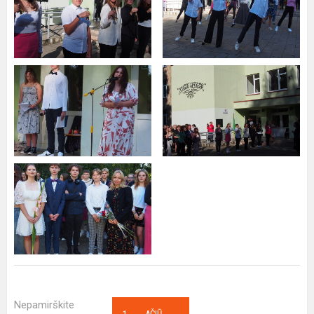
Nepamirškite
AČIŪ