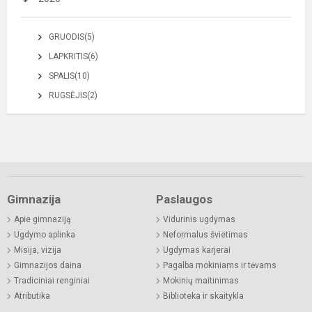
GRUODIS(5)
LAPKRITIS(6)
SPALIS(10)
RUGSĖJIS(2)
Gimnazija
Paslaugos
Apie gimnaziją
Vidurinis ugdymas
Ugdymo aplinka
Neformalus švietimas
Misija, vizija
Ugdymas karjerai
Gimnazijos daina
Pagalba mokiniams ir tėvams
Tradiciniai renginiai
Mokinių maitinimas
Atributika
Biblioteka ir skaitykla