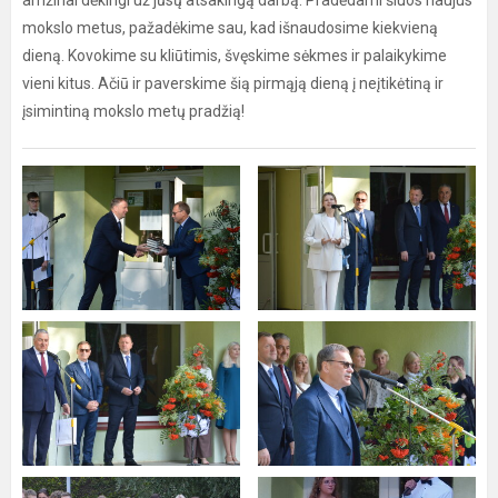
amžinai dėkingi už jūsų atsakingą darbą. Pradėdami šiuos naujus
mokslo metus, pažadėkime sau, kad išnaudosime kiekvieną
dieną. Kovokime su kliūtimis, švęskime sėkmes ir palaikykime
vieni kitus. Ačiū ir paverskime šią pirmąją dieną į neįtikėtiną ir
įsimintiną mokslo metų pradžią!