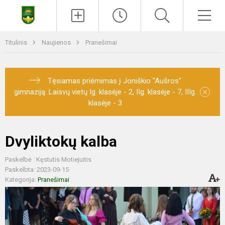
Titulinis
Naujienos
Pranešimai
Tęsiamas priėmimas į Joniškio "Aušros"
×
gimnaziją. Laisvų vietų Ig. klasėje - 2, IIg. klasėje - 7, IIIg.
klasėje - 3
Dvyliktokų kalba
Paskelbė : Kęstutis Motiejuitis
Paskelbta: 2023-09-15
Kategorija:
Pranešimai