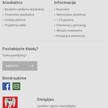
Ataskaitos
Informacija
Biudžeto vykdymo ataskaitos
Nuorodos
Finansinės ataskaitos
Neformalus švietimas
Viešieji pirkimai
1,2% parama
Projektinė veikla
Priėmimas į gimnaziją
Aktualu mokiniams
Korupcijos prevencija
Pastabėjote klaidų?
Turite pasiūlymų?
RAŠYKITE
Bendraukime
Steigėjas
Joniškio rajono savivaldybė