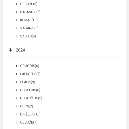
GEGUŽĖ(8)
BALANDIS(6)
KOVAS(13)
VASARIS(5)
SAUSIS(6)
2024
GRUODIS(6)
LAPKRITIS(7)
SPALIS(9)
RUGSĖJIS(6)
RUGPJŪTIS(2)
LIEPA(2)
BIRŽELIS(10)
GEGUŽĖ(7)