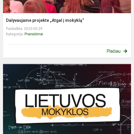
Dalyvaujame projekte „Atgal į mokyklą“
Paskelbta: 2023-05-29
Kategorija:
Pranešimai
Plačiau