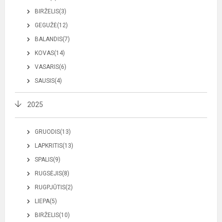
BIRŽELIS(3)
GEGUŽĖ(12)
BALANDIS(7)
KOVAS(14)
VASARIS(6)
SAUSIS(4)
2025
GRUODIS(13)
LAPKRITIS(13)
SPALIS(9)
RUGSĖJIS(8)
RUGPJŪTIS(2)
LIEPA(5)
BIRŽELIS(10)