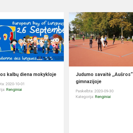
os kalbų diena mokykloje
Judumo savaitė ,,Aušros“
gimnazijoje
ta: 2020-10-01
ija:
Renginiai
Paskelbta: 2020-09-30
Kategorija:
Renginiai