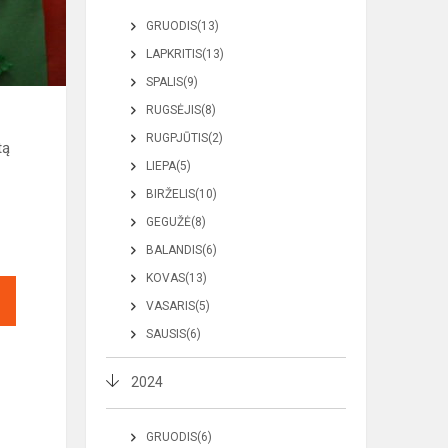
GRUODIS(13)
LAPKRITIS(13)
SPALIS(9)
RUGSĖJIS(8)
RUGPJŪTIS(2)
tą
LIEPA(5)
BIRŽELIS(10)
GEGUŽĖ(8)
BALANDIS(6)
KOVAS(13)
VASARIS(5)
SAUSIS(6)
2024
GRUODIS(6)