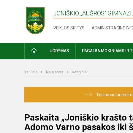
JONIŠKIO „AUŠROS“ GIMNAZI
VEIKLOS SRITYS
ADMINISTRACINĖ IN
UGDYMAS
PAGALBA MOKINIAMS IR 
Titulinis
Naujienos
Renginiai
Tęsiamas priėmimas į
Paskaita „Joniškio krašto t
Adomo Varno pasakos iki š