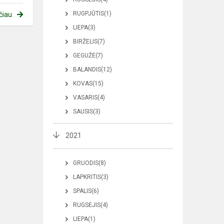
RUGPJŪTIS(1)
čiau
LIEPA(3)
BIRŽELIS(7)
GEGUŽĖ(7)
BALANDIS(12)
KOVAS(15)
VASARIS(4)
SAUSIS(3)
2021
GRUODIS(8)
LAPKRITIS(3)
SPALIS(6)
RUGSĖJIS(4)
LIEPA(1)