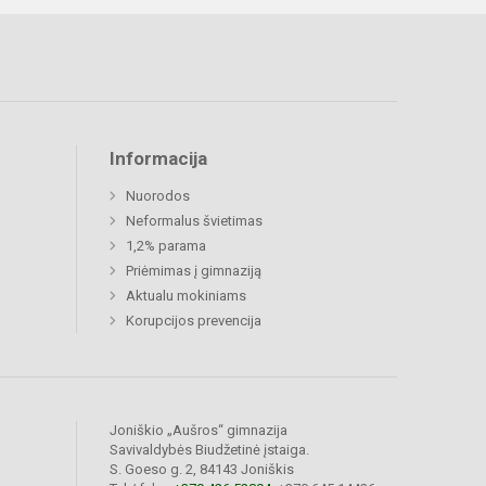
Informacija
Nuorodos
Neformalus švietimas
1,2% parama
Priėmimas į gimnaziją
Aktualu mokiniams
Korupcijos prevencija
Joniškio „Aušros“ gimnazija
Savivaldybės Biudžetinė įstaiga.
S. Goeso g. 2, 84143 Joniškis