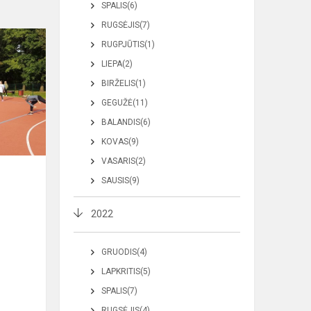
SPALIS(6)
RUGSĖJIS(7)
RUGPJŪTIS(1)
LIEPA(2)
BIRŽELIS(1)
GEGUŽĖ(11)
BALANDIS(6)
KOVAS(9)
VASARIS(2)
SAUSIS(9)
2022
GRUODIS(4)
LAPKRITIS(5)
SPALIS(7)
RUGSĖJIS(4)