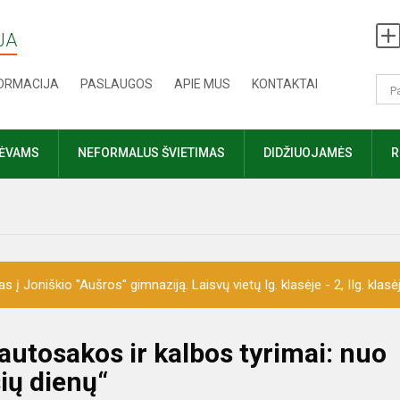
JA
FORMACIJA
PASLAUGOS
APIE MUS
KONTAKTAI
TĖVAMS
NEFORMALUS ŠVIETIMAS
DIDŽIUOJAMĖS
R
 Joniškio "Aušros" gimnaziją. Laisvų vietų Ig. klasėje - 2, IIg. klasėje 
autosakos ir kalbos tyrimai: nuo
ių dienų“