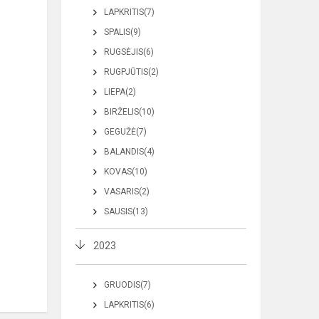
LAPKRITIS(7)
SPALIS(9)
RUGSĖJIS(6)
RUGPJŪTIS(2)
LIEPA(2)
BIRŽELIS(10)
GEGUŽĖ(7)
BALANDIS(4)
KOVAS(10)
VASARIS(2)
SAUSIS(13)
2023
GRUODIS(7)
LAPKRITIS(6)