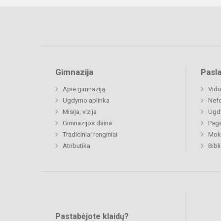
Gimnazija
Pasl
Apie gimnaziją
Vidu
Ugdymo aplinka
Nefo
Misija, vizija
Ugdy
Gimnazijos daina
Paga
Tradiciniai renginiai
Moki
Atributika
Bibl
Pastabėjote klaidų?