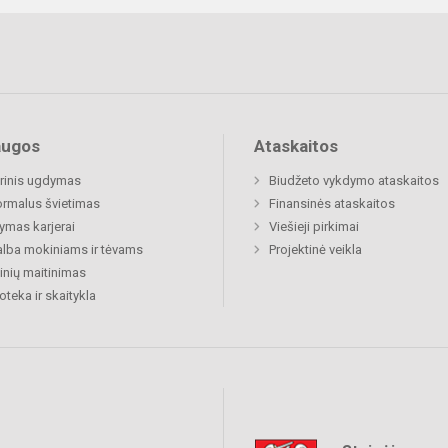
augos
Ataskaitos
rinis ugdymas
Biudžeto vykdymo ataskaitos
rmalus švietimas
Finansinės ataskaitos
mas karjerai
Viešieji pirkimai
lba mokiniams ir tėvams
Projektinė veikla
nių maitinimas
ioteka ir skaitykla