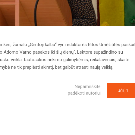
ninkės, žurnalo „Gimtoji kalba“ vyr. redaktorės Ritos Urnėžiūtės paskai
nuo Adomo Varno pasakos iki šių dienų“. Lektorė supažindino su
usko veikla, tautosakos rinkimo galimybėmis, reikalavimais, skaitė
bė ne tik praplėsti akiratį, bet galbūt atrasti naują veiklą.
Nepamirškite
1
AČIŪ
padėkoti autoriui