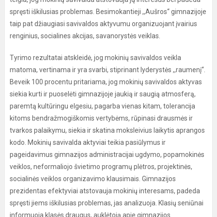
spręsti iškilusias problemas. Besimokantieji ,,Aušros‘‘ gimnazijoje
taip pat džiaugiasi savivaldos aktyvumu organizuojant įvairius
renginius, socialines akcijas, savanorystės veiklas.
Tyrimo rezultatai atskleidė, jog mokinių savivaldos veikla
matoma, vertinama ir yra svarbi, stiprinant lyderystės ,,raumenį‘‘.
Beveik 100 procentu pritariama, jog mokinių savivaldos aktyvas
siekia kurti ir puoselėti gimnazijoje jaukią ir saugią atmosferą,
paremtą kultūringu elgesiu, pagarba vienas kitam, tolerancija
kitoms bendražmogiškomis vertybėms, rūpinasi drausmės ir
tvarkos palaikymu, siekia ir skatina moksleivius laikytis aprangos
kodo. Mokinių savivalda aktyviai teikia pasiūlymus ir
pageidavimus gimnazijos administracijai ugdymo, popamokinės
veiklos, neformaliojo švietimo programų plėtros, projektinės,
socialinės veiklos organizavimo klausimais. Gimnazijos
prezidentas efektyviai atstovauja mokinių interesams, padeda
spręsti jiems iškilusias problemas, jas analizuoja. Klasių seniūnai
informuoja klasės draugus, auklėtoją apie gimnazijos