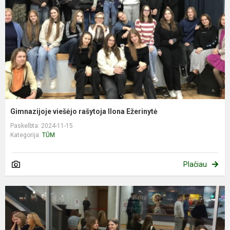
Gimnazijoje viešėjo rašytoja Ilona Ežerinytė
Paskelbta: 2024-11-15
Kategorija:
TŪM
Plačiau