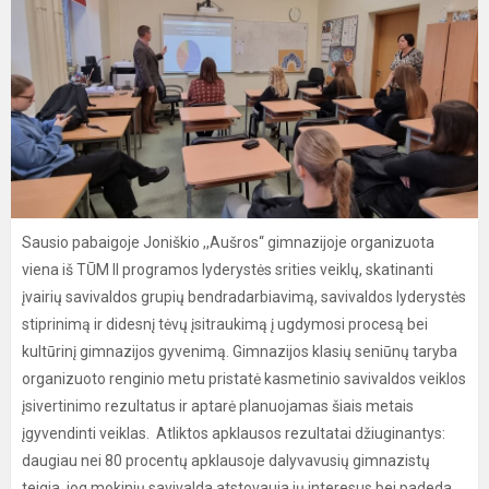
Sausio pabaigoje Joniškio ,,Aušros‘‘ gimnazijoje organizuota
viena iš TŪM II programos lyderystės srities veiklų, skatinanti
įvairių savivaldos grupių bendradarbiavimą, savivaldos lyderystės
stiprinimą ir didesnį tėvų įsitraukimą į ugdymosi procesą bei
kultūrinį gimnazijos gyvenimą. Gimnazijos klasių seniūnų taryba
organizuoto renginio metu pristatė kasmetinio savivaldos veiklos
įsivertinimo rezultatus ir aptarė planuojamas šiais metais
įgyvendinti veiklas. Atliktos apklausos rezultatai džiuginantys:
daugiau nei 80 procentų apklausoje dalyvavusių gimnazistų
teigia, jog mokinių savivalda atstovauja jų interesus bei padeda