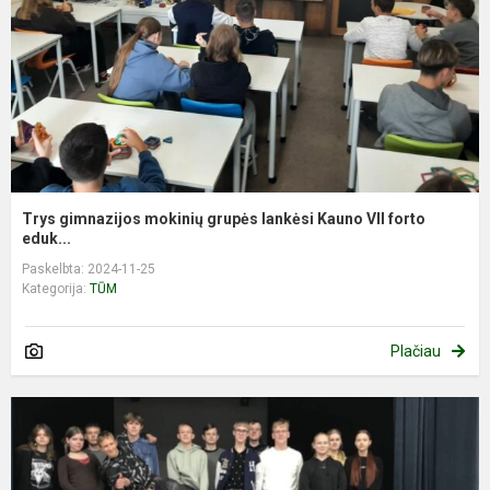
Trys gimnazijos mokinių grupės lankėsi Kauno VII forto
eduk...
Paskelbta: 2024-11-25
Kategorija:
TŪM
Plačiau