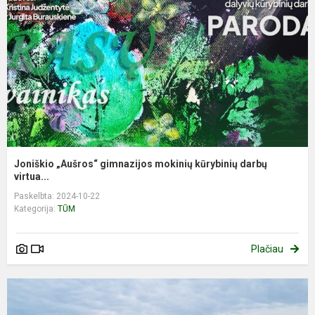
Joniškio „Aušros“ gimnazijos mokinių kūrybinių darbų
virtua...
Paskelbta: 2024-10-22
Kategorija:
TŪM
Plačiau