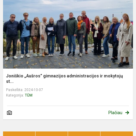
Joniškio „Aušros” gimnazijos administracijos ir mokytojų
st...
Paskelbta: 2024-10-07
Kategorija:
TŪM
Plačiau