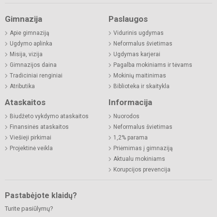
Gimnazija
Paslaugos
Apie gimnaziją
Vidurinis ugdymas
Ugdymo aplinka
Neformalus švietimas
Misija, vizija
Ugdymas karjerai
Gimnazijos daina
Pagalba mokiniams ir tėvams
Tradiciniai renginiai
Mokinių maitinimas
Atributika
Biblioteka ir skaitykla
Ataskaitos
Informacija
Biudžeto vykdymo ataskaitos
Nuorodos
Finansinės ataskaitos
Neformalus švietimas
Viešieji pirkimai
1,2% parama
Projektinė veikla
Priėmimas į gimnaziją
Aktualu mokiniams
Korupcijos prevencija
Pastabėjote klaidų?
Turite pasiūlymų?