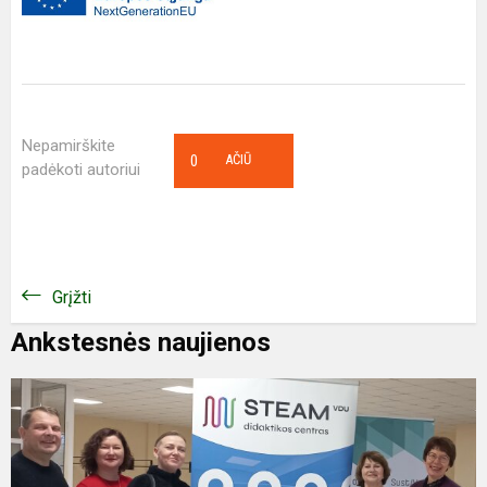
Nepamirškite
0
AČIŪ
padėkoti autoriui
Grįžti
Ankstesnės naujienos