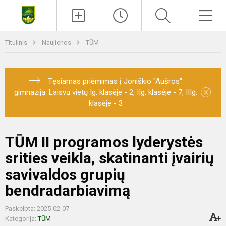
Titulinis
Naujienos
TŪM
Tęsiamas priėmimas į Joniškio "Aušros"
×
gimnaziją. Laisvų vietų Ig. klasėje - 2, IIg. klasėje - 7, IIIg.
klasėje - 3
TŪM II programos lyderystės
srities veikla, skatinanti įvairių
savivaldos grupių
bendradarbiavimą
Paskelbta: 2025-02-07
Kategorija:
TŪM