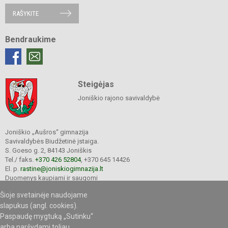
RAŠYKITE
Bendraukime
Steigėjas
Joniškio rajono savivaldybė
Joniškio „Aušros“ gimnazija
Savivaldybės Biudžetinė įstaiga.
S. Goeso g. 2, 84143 Joniškis
Tel./ faks.
+370 426 52804
, +370 645 14426
El. p.
rastine@joniskiogimnazija.lt
Duomenys kaupiami ir saugomi
Juridinių asmenų registre
Šioje svetainėje naudojame
Įmonės kodas 290565040
slapukus (angl. cookies).
Paspaudę mygtuką „Sutinku“
arba naršydami toliau