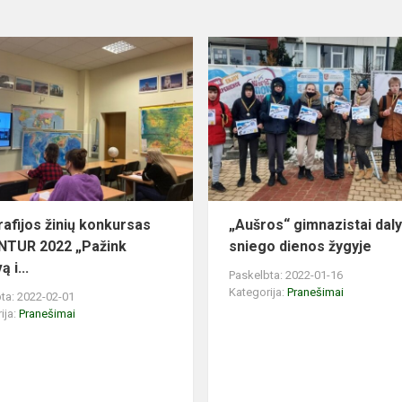
afijos žinių konkursas
„Aušros“ gimnazistai dal
NTUR 2022 „Pažink
sniego dienos žygyje
ą i...
Paskelbta: 2022-01-16
Kategorija:
Pranešimai
ta: 2022-02-01
ija:
Pranešimai