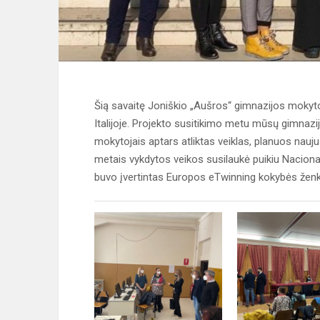
Šią savaitę Joniškio „Aušros“ gimnazijos mokytoj
Italijoje. Projekto susitikimo metu mūsų gimnazij
mokytojais aptars atliktas veiklas, planuos nauj
metais vykdytos veikos susilaukė puikiu Naciona
buvo įvertintas Europos eTwinning kokybės ženkl