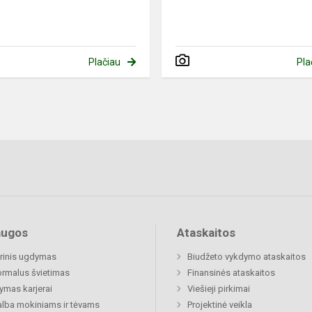
Plačiau
Pla
augos
Ataskaitos
rinis ugdymas
Biudžeto vykdymo ataskaitos
rmalus švietimas
Finansinės ataskaitos
mas karjerai
Viešieji pirkimai
lba mokiniams ir tėvams
Projektinė veikla