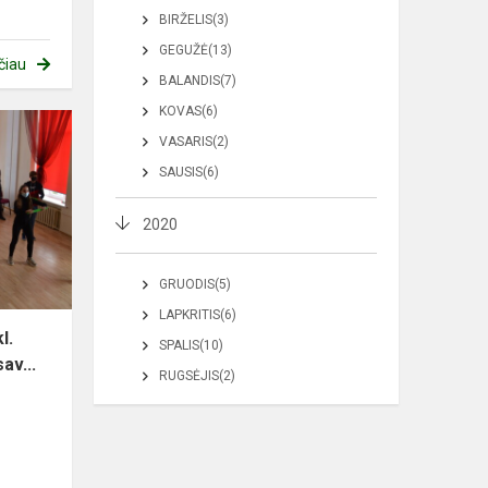
BIRŽELIS(3)
GEGUŽĖ(13)
čiau
BALANDIS(7)
KOVAS(6)
VASARIS(2)
SAUSIS(6)
2020
GRUODIS(5)
LAPKRITIS(6)
l.
SPALIS(10)
av...
RUGSĖJIS(2)