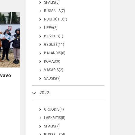
SPALIS(6)
RUGSĖJIS(7)
RUGPJŪTIS(1)
LIEPA(2)
BIRŽELIS(1)
GEGUŽĖ(11)
BALANDIS(6)
KOVAS(9)
VASARIS(2)
yvavo
SAUSIS(9)
2022
GRUODIS(4)
LAPKRITIS(5)
SPALIS(7)
RUGSĖJIS(4)