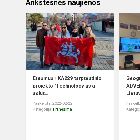
Ankstesnės naujienos
Erasmus+ KA229 tarptautinio
Geogr
projekto "Technology as a
ADVE
solut...
Lietuv
Paskelbta: 2022-02-22
Paskelb
Kategorija:
Pranešimai
Kategor