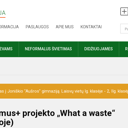
JA
FORMACIJA
PASLAUGOS
APIE MUS
KONTAKTAI
TĖVAMS
NEFORMALUS ŠVIETIMAS
DIDŽIUOJAMĖS
R
 Joniškio "Aušros" gimnaziją. Laisvų vietų Ig. klasėje - 2, IIg. klasėje 
mus+ projekto „What a waste“
oje)