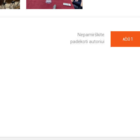
Nepamirškite
1
AČIŪ
padėkoti autoriui