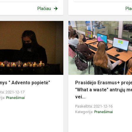
Plačiau
Pla
nys " Advento popietė"
Prasidėjo Erasmus+ proj
"What a waste" antrųjų m
ta: 2021-12-17
vei...
ija:
Pranešimai
Paskelbta: 2021-12-16
Kategorija:
Pranešimai