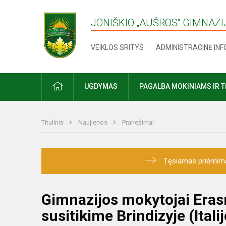
JONIŠKIO „AUŠROS“ GIMNAZI
VEIKLOS SRITYS
ADMINISTRACINĖ IN
UGDYMAS
PAGALBA MOKINIAMS IR 
Titulinis
Naujienos
Pranešimai
Tęsiamas priėmimas į
Gimnazijos mokytojai Eras
susitikime Brindizyje (Italij