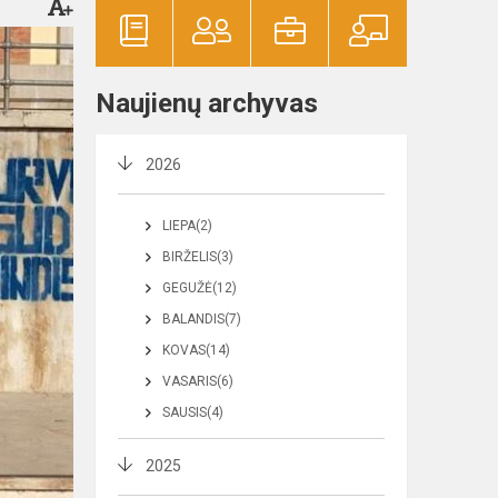
Naujienų archyvas
2026
LIEPA(2)
BIRŽELIS(3)
GEGUŽĖ(12)
BALANDIS(7)
KOVAS(14)
VASARIS(6)
SAUSIS(4)
2025