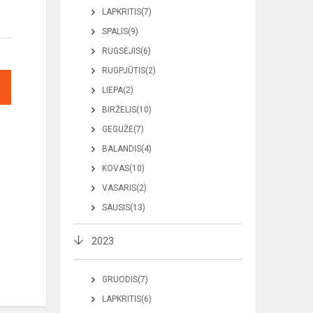
LAPKRITIS(7)
SPALIS(9)
RUGSĖJIS(6)
RUGPJŪTIS(2)
LIEPA(2)
BIRŽELIS(10)
GEGUŽĖ(7)
BALANDIS(4)
KOVAS(10)
VASARIS(2)
SAUSIS(13)
2023
GRUODIS(7)
LAPKRITIS(6)