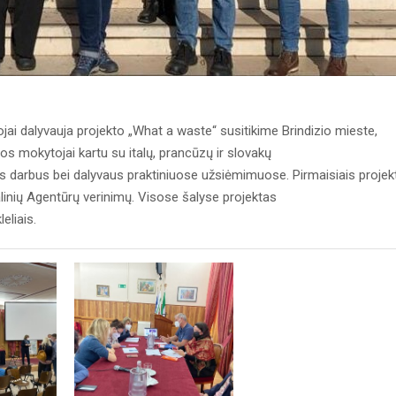
ai dalyvauja projekto „What a waste“ susitikime Brindizio mieste,
os mokytojai kartu su italų, prancūzų ir slovakų
us darbus bei dalyvaus praktiniuose užsiėmimuose. Pirmaisiais projek
linių Agentūrų verinimų. Visose šalyse projektas
eliais.