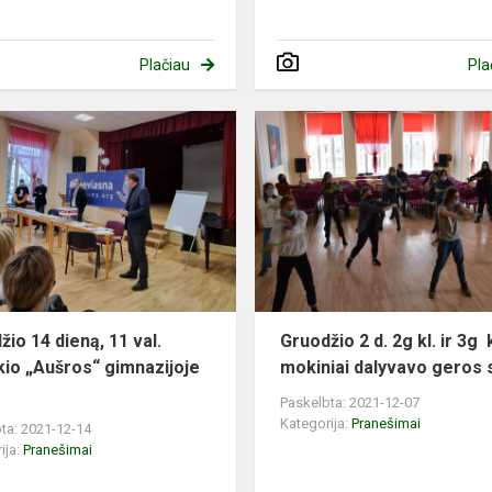
Plačiau
Pla
žio 14 dieną, 11 val.
Gruodžio 2 d. 2g kl. ir 3g k
kio „Aušros“ gimnazijoje
mokiniai dalyvavo geros s
Paskelbta: 2021-12-07
Kategorija:
Pranešimai
ta: 2021-12-14
ija:
Pranešimai