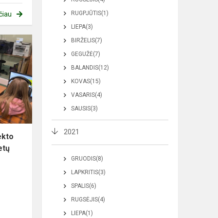
RUGPJŪTIS(1)
čiau
LIEPA(3)
BIRŽELIS(7)
GEGUŽĖ(7)
BALANDIS(12)
KOVAS(15)
VASARIS(4)
SAUSIS(3)
2021
ekto
etų
GRUODIS(8)
LAPKRITIS(3)
SPALIS(6)
RUGSĖJIS(4)
LIEPA(1)