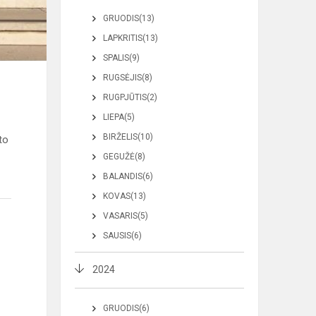
GRUODIS(13)
LAPKRITIS(13)
SPALIS(9)
RUGSĖJIS(8)
RUGPJŪTIS(2)
LIEPA(5)
BIRŽELIS(10)
to
GEGUŽĖ(8)
BALANDIS(6)
KOVAS(13)
VASARIS(5)
SAUSIS(6)
2024
GRUODIS(6)