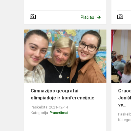
Plačiau
Gimnazijos geografai
Gruod
olimpiadoje ir konferencijoje
Joniš
vy...
Paskelbta: 2021-12-14
Kategorija:
Pranešimai
Paskelb
Kategor