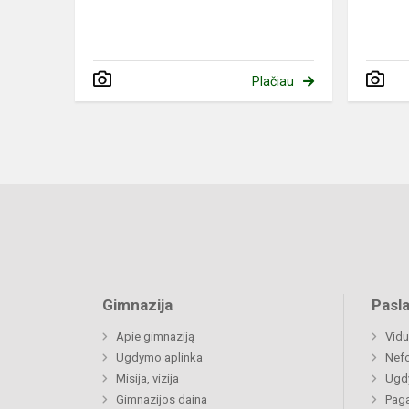
Plačiau
Gimnazija
Pasl
Apie gimnaziją
Vidu
Ugdymo aplinka
Nefo
Misija, vizija
Ugdy
Gimnazijos daina
Paga