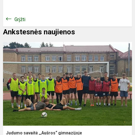
Grįžti
Ankstesnės naujienos
Judumo savaitė ,,Aušros“ gimnazijoje