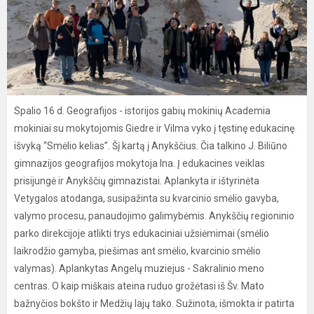
Spalio 16 d. Geografijos - istorijos gabių mokinių Academia
mokiniai su mokytojomis Giedre ir Vilma vyko į tęstinę edukacinę
išvyką “Smėlio kelias”. Šį kartą į Anykščius. Čia talkino J. Biliūno
gimnazijos geografijos mokytoja Ina. Į edukacines veiklas
prisijungė ir Anykščių gimnazistai. Aplankyta ir ištyrinėta
Vetygalos atodanga, susipažinta su kvarcinio smėlio gavyba,
valymo procesu, panaudojimo galimybėmis. Anykščių regioninio
parko direkcijoje atlikti trys edukaciniai užsiėmimai (smėlio
laikrodžio gamyba, piešimas ant smėlio, kvarcinio smėlio
valymas). Aplankytas Angelų muziejus - Sakralinio meno
centras. O kaip miškais ateina ruduo grožėtasi iš Šv. Mato
bažnyčios bokšto ir Medžių lajų tako. Sužinota, išmokta ir patirta