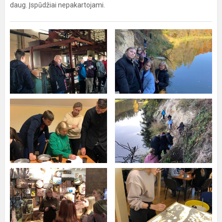
daug. Įspūdžiai nepakartojami.