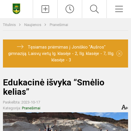
Titulinis
Naujienos
Pranešimai
Tęsiamas priėmimas į Joniškio "Aušros"
×
gimnaziją. Laisvų vietų Ig. klasėje - 2, IIg. klasėje - 7, IIIg.
klasėje - 3
Edukacinė išvyka “Smėlio
kelias”
Paskelbta: 2023-10-17
Kategorija:
Pranešimai