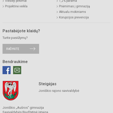
Viešieji pirkimai
1,2% parama
Projektinė veikla
Priėmimas į gimnaziją
Aktualu mokiniams
Korupcijos prevencija
Pastabėjote klaidų?
Turite pasiūlymų?
RAŠYKITE
Bendraukime
Steigėjas
Joniškio rajono savivaldybė
Joniškio „Aušros“ gimnazija
Savivaldybės Biudžetinė įstaiga.