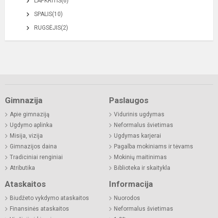
LAPKRITIS(6)
SPALIS(10)
RUGSĖJIS(2)
Gimnazija
Paslaugos
Apie gimnaziją
Vidurinis ugdymas
Ugdymo aplinka
Neformalus švietimas
Misija, vizija
Ugdymas karjerai
Gimnazijos daina
Pagalba mokiniams ir tėvams
Tradiciniai renginiai
Mokinių maitinimas
Atributika
Biblioteka ir skaitykla
Ataskaitos
Informacija
Biudžeto vykdymo ataskaitos
Nuorodos
Finansinės ataskaitos
Neformalus švietimas