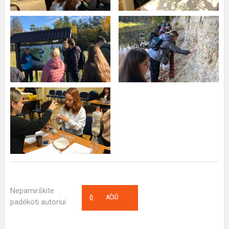
Nepamirškite
0
AČIŪ
padėkoti autoriui