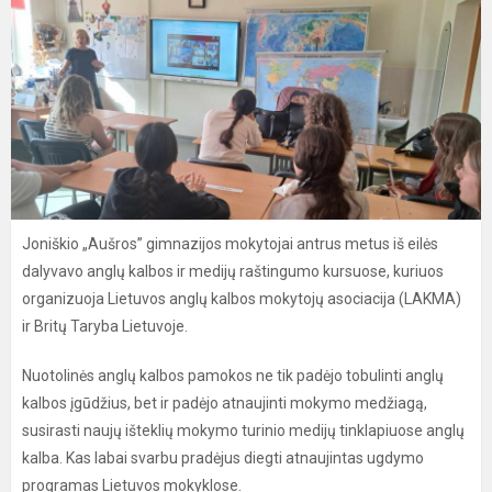
Joniškio „Aušros” gimnazijos mokytojai antrus metus iš eilės
dalyvavo anglų kalbos ir medijų raštingumo kursuose, kuriuos
organizuoja Lietuvos anglų kalbos mokytojų asociacija (LAKMA)
ir Britų Taryba Lietuvoje.
Nuotolinės anglų kalbos pamokos ne tik padėjo tobulinti anglų
kalbos įgūdžius, bet ir padėjo atnaujinti mokymo medžiagą,
susirasti naujų išteklių mokymo turinio medijų tinklapiuose anglų
kalba. Kas labai svarbu pradėjus diegti atnaujintas ugdymo
programas Lietuvos mokyklose.