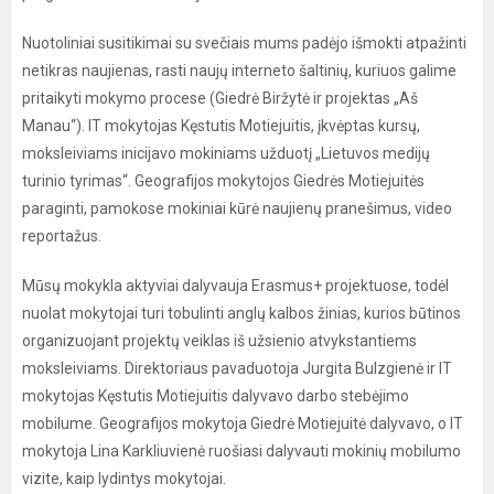
Nuotoliniai susitikimai su svečiais mums padėjo išmokti atpažinti
netikras naujienas, rasti naujų interneto šaltinių, kuriuos galime
pritaikyti mokymo procese (Giedrė Biržytė ir projektas „Aš
Manau“). IT mokytojas Kęstutis Motiejuitis, įkvėptas kursų,
moksleiviams inicijavo mokiniams užduotį „Lietuvos medijų
turinio tyrimas“. Geografijos mokytojos Giedrės Motiejuitės
paraginti, pamokose mokiniai kūrė naujienų pranešimus, video
reportažus.
Mūsų mokykla aktyviai dalyvauja Erasmus+ projektuose, todėl
nuolat mokytojai turi tobulinti anglų kalbos žinias, kurios būtinos
organizuojant projektų veiklas iš užsienio atvykstantiems
moksleiviams. Direktoriaus pavaduotoja Jurgita Bulzgienė ir IT
mokytojas Kęstutis Motiejuitis dalyvavo darbo stebėjimo
mobilume. Geografijos mokytoja Giedrė Motiejuitė dalyvavo, o IT
mokytoja Lina Karkliuvienė ruošiasi dalyvauti mokinių mobilumo
vizite, kaip lydintys mokytojai.