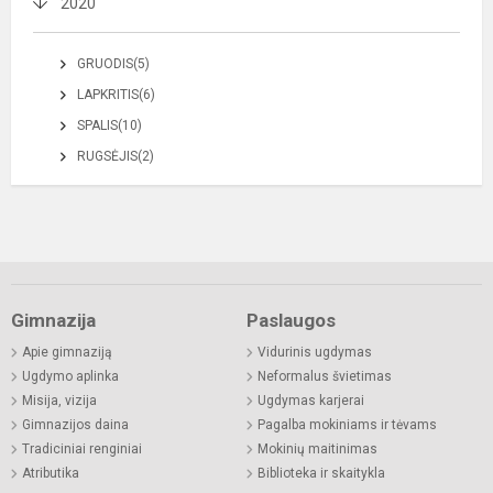
2020
GRUODIS(5)
LAPKRITIS(6)
SPALIS(10)
RUGSĖJIS(2)
Gimnazija
Paslaugos
Apie gimnaziją
Vidurinis ugdymas
Ugdymo aplinka
Neformalus švietimas
Misija, vizija
Ugdymas karjerai
Gimnazijos daina
Pagalba mokiniams ir tėvams
Tradiciniai renginiai
Mokinių maitinimas
Atributika
Biblioteka ir skaitykla