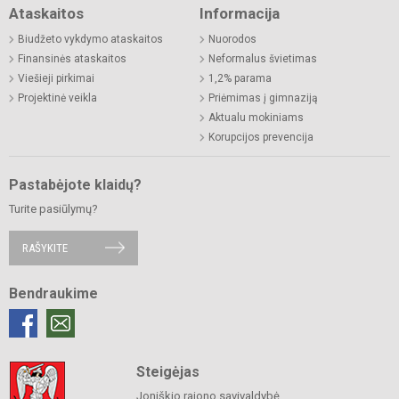
Ataskaitos
Informacija
Biudžeto vykdymo ataskaitos
Nuorodos
Finansinės ataskaitos
Neformalus švietimas
Viešieji pirkimai
1,2% parama
Projektinė veikla
Priėmimas į gimnaziją
Aktualu mokiniams
Korupcijos prevencija
Pastabėjote klaidų?
Turite pasiūlymų?
RAŠYKITE
Bendraukime
Steigėjas
Joniškio rajono savivaldybė