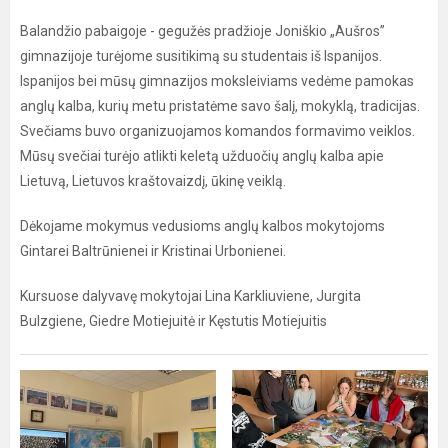
Balandžio pabaigoje - gegužės pradžioje Joniškio „Aušros”
gimnazijoje turėjome susitikimą su studentais iš Ispanijos.
Ispanijos bei mūsų gimnazijos moksleiviams vedėme pamokas
anglų kalba, kurių metu pristatėme savo šalį, mokyklą, tradicijas.
Svečiams buvo organizuojamos komandos formavimo veiklos.
Mūsų svečiai turėjo atlikti keletą užduočių anglų kalba apie
Lietuvą, Lietuvos kraštovaizdį, ūkinę veiklą.
Dėkojame mokymus vedusioms anglų kalbos mokytojoms
Gintarei Baltrūnienei ir Kristinai Urbonienei.
Kursuose dalyvavę mokytojai Lina Karkliuviene, Jurgita
Bulzgiene, Giedre Motiejuitė ir Kęstutis Motiejuitis