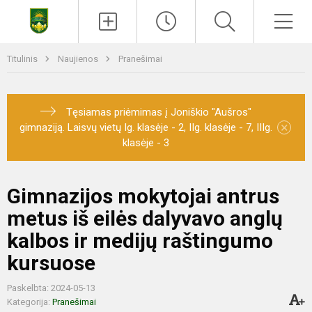
Titulinis
Naujienos
Pranešimai
Tęsiamas priėmimas į Joniškio "Aušros"
×
gimnaziją. Laisvų vietų Ig. klasėje - 2, IIg. klasėje - 7, IIIg.
klasėje - 3
Gimnazijos mokytojai antrus
metus iš eilės dalyvavo anglų
kalbos ir medijų raštingumo
kursuose
Paskelbta: 2024-05-13
Kategorija:
Pranešimai