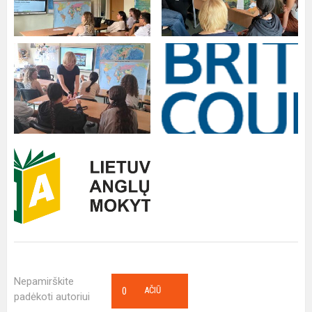
Nepamirškite
0
AČIŪ
padėkoti autoriui