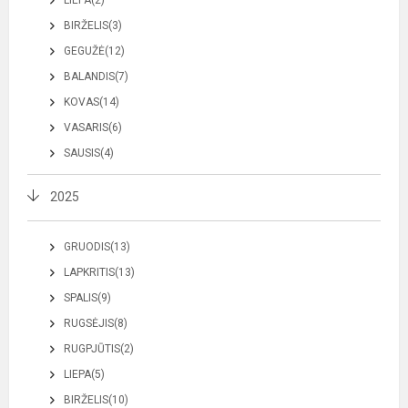
BIRŽELIS(3)
GEGUŽĖ(12)
BALANDIS(7)
KOVAS(14)
VASARIS(6)
SAUSIS(4)
2025
GRUODIS(13)
LAPKRITIS(13)
SPALIS(9)
RUGSĖJIS(8)
RUGPJŪTIS(2)
LIEPA(5)
BIRŽELIS(10)