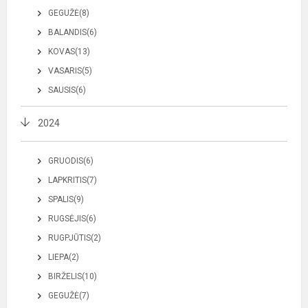
GEGUŽĖ(8)
BALANDIS(6)
KOVAS(13)
VASARIS(5)
SAUSIS(6)
2024
GRUODIS(6)
LAPKRITIS(7)
SPALIS(9)
RUGSĖJIS(6)
RUGPJŪTIS(2)
LIEPA(2)
BIRŽELIS(10)
GEGUŽĖ(7)