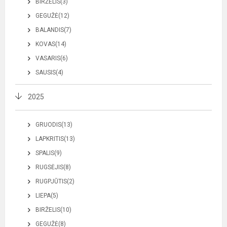
BIRŽELIS(3)
GEGUŽĖ(12)
BALANDIS(7)
KOVAS(14)
VASARIS(6)
SAUSIS(4)
2025
GRUODIS(13)
LAPKRITIS(13)
SPALIS(9)
RUGSĖJIS(8)
RUGPJŪTIS(2)
LIEPA(5)
BIRŽELIS(10)
GEGUŽĖ(8)