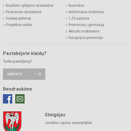
Biudžeto vykdymo ataskaitos
Nuorodos
Finansinės ataskaitos
Neformalus švietimas
Viešieji pirkimai
1,2% parama
Projektinė veikla
Priėmimas į gimnaziją
Aktualu mokiniams
Korupcijos prevencija
Pastabėjote klaidų?
Turite pasiūlymų?
RAŠYKITE
Bendraukime
Steigėjas
Joniškio rajono savivaldybė