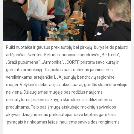
Puiki nuotaika ir gausus prekiautojų bei pirkėjų būrys leido pajusti
artėjančias šventes. Keturios jaunosios bendrovės „Be fresh“,
„Graži puošmena“, „Armonika“, „CORTI“ pristatė savo kurtą ir
gamintą produkciją. Tai puikus pasiruošimas jauniesiems
verslininkams artėjančiai LJA jaunųjų bendrovių regioninei
mugei. Velykinės dekoracijos, aksesuarai, gardūs skanėstai viliojo
ne vieną. Džiaugiamės mugėje pasirodžius naujoms,
nematytoms prekėmis: knygų skirtukams, liofilizuotiems
produktams. Taip pat į mugę atskubėjo mokinių savivaldos
aktyvas džiugindamas prekiautojus savo keptais gardžiais
pyragais ir rinkdamas lėšas naujiems savivaldos renginiams.