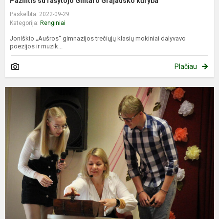
Pažintis su rašytojo Gintaro Grajausko kūryba
Paskelbta: 2022-09-29
Kategorija:
Renginiai
Joniškio „Aušros“ gimnazijos trečiųjų klasių mokiniai dalyvavo
poezijos ir muzik...
Plačiau