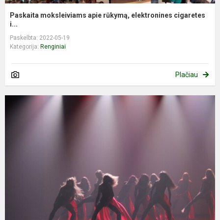
Paskaita moksleiviams apie rūkymą, elektronines cigaretes
i...
Paskelbta: 2022-05-19
Kategorija:
Renginiai
Plačiau