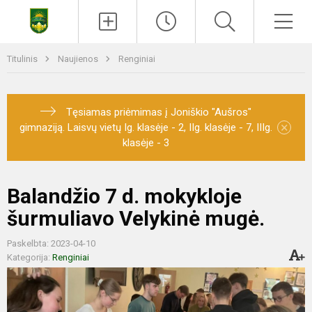
Titulinis
Naujienos
Renginiai
Tęsiamas priėmimas į Joniškio "Aušros"
×
gimnaziją. Laisvų vietų Ig. klasėje - 2, IIg. klasėje - 7, IIIg.
klasėje - 3
Balandžio 7 d. mokykloje
šurmuliavo Velykinė mugė.
Paskelbta: 2023-04-10
Kategorija:
Renginiai