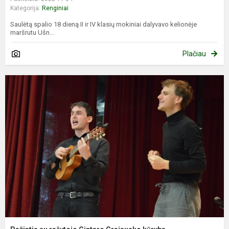
Kategorija:
Renginiai
Saulėtą spalio 18 dieną II ir IV klasių mokiniai dalyvavo kelionėje
maršrutu Ušn...
Plačiau