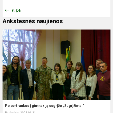
Grįžti
Ankstesnės naujienos
Po pertraukos į gimnaziją sugrįžo „Sugrįžimai“
Paskelbta: 2023-01-31