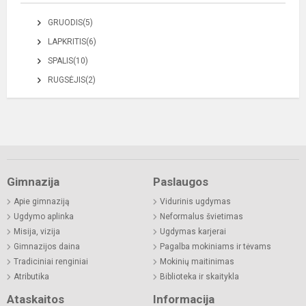
GRUODIS(5)
LAPKRITIS(6)
SPALIS(10)
RUGSĖJIS(2)
Gimnazija
Paslaugos
Apie gimnaziją
Vidurinis ugdymas
Ugdymo aplinka
Neformalus švietimas
Misija, vizija
Ugdymas karjerai
Gimnazijos daina
Pagalba mokiniams ir tėvams
Tradiciniai renginiai
Mokinių maitinimas
Atributika
Biblioteka ir skaitykla
Ataskaitos
Informacija