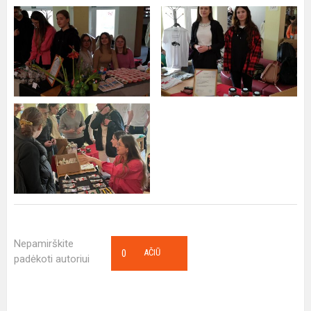
Nepamirškite
0
AČIŪ
padėkoti autoriui