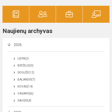
Naujienų archyvas
2026
LIEPA(2)
BIRŽELIS(3)
GEGUŽĖ(12)
BALANDIS(7)
KOVAS(14)
VASARIS(6)
SAUSIS(4)