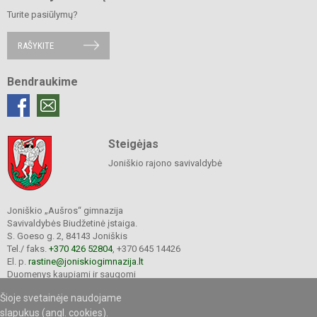
Turite pasiūlymų?
RAŠYKITE
Bendraukime
Steigėjas
Joniškio rajono savivaldybė
Joniškio „Aušros“ gimnazija
Savivaldybės Biudžetinė įstaiga.
S. Goeso g. 2, 84143 Joniškis
Tel./ faks.
+370 426 52804
, +370 645 14426
El. p.
rastine@joniskiogimnazija.lt
Duomenys kaupiami ir saugomi
Juridinių asmenų registre
Šioje svetainėje naudojame
Įmonės kodas 290565040
slapukus (angl. cookies).