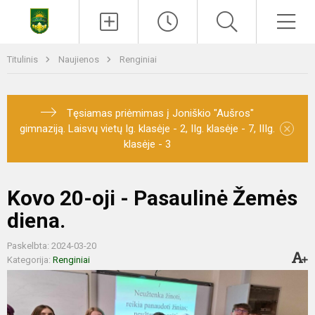
Titulinis
Naujienos
Renginiai
Tęsiamas priėmimas į Joniškio "Aušros"
×
gimnaziją. Laisvų vietų Ig. klasėje - 2, IIg. klasėje - 7, IIIg.
klasėje - 3
Kovo 20-oji - Pasaulinė Žemės
diena.
Paskelbta: 2024-03-20
Kategorija:
Renginiai