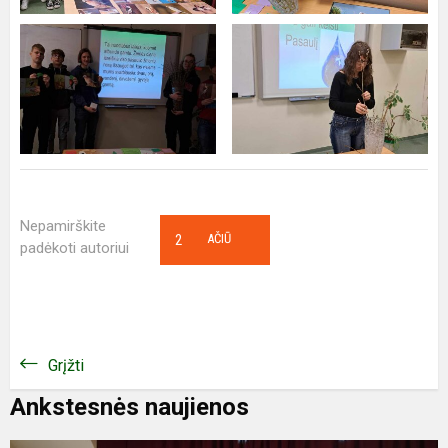
Nepamirškite
2
AČIŪ
padėkoti autoriui
Grįžti
Ankstesnės naujienos