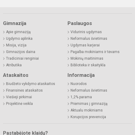
Gimnazija
Paslaugos
Apie gimnaziją
Vidurinis ugdymas
Ugdymo aplinka
Neformalus švietimas
Misija, vizija
Ugdymas karjerai
Gimnazijos daina
Pagalba mokiniams ir tėvams
Tradiciniai renginiai
Mokinių maitinimas
Atributika
Biblioteka ir skaitykla
Ataskaitos
Informacija
Biudžeto vykdymo ataskaitos
Nuorodos
Finansinės ataskaitos
Neformalus švietimas
Viešieji pirkimai
1,2% parama
Projektinė veikla
Priėmimas į gimnaziją
Aktualu mokiniams
Korupcijos prevencija
Pastabėjote klaidų?