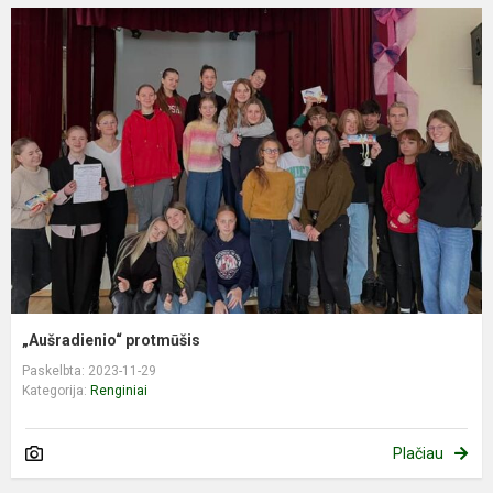
„Aušradienio“ protmūšis
Paskelbta: 2023-11-29
Kategorija:
Renginiai
Plačiau