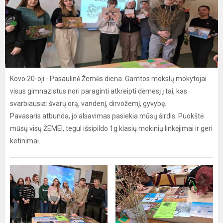
Kovo 20-oji - Pasaulinė Žemės diena. Gamtos mokslų mokytojai
visus gimnazistus nori paraginti atkreipti dėmesį į tai, kas
svarbiausia: švarų orą, vandenį, dirvožemį, gyvybę.
Pavasaris atbunda, jo alsavimas pasiekia mūsų širdis. Puokštė
mūsų visų ŽEMEI, tegul išsipildo 1g klasių mokinių linkėjimai ir geri
ketinimai.