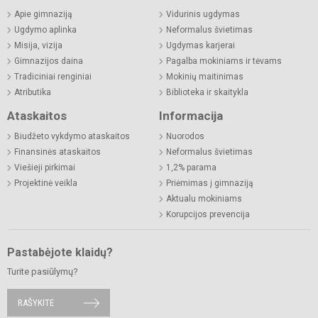
Apie gimnaziją
Vidurinis ugdymas
Ugdymo aplinka
Neformalus švietimas
Misija, vizija
Ugdymas karjerai
Gimnazijos daina
Pagalba mokiniams ir tėvams
Tradiciniai renginiai
Mokinių maitinimas
Atributika
Biblioteka ir skaitykla
Ataskaitos
Informacija
Biudžeto vykdymo ataskaitos
Nuorodos
Finansinės ataskaitos
Neformalus švietimas
Viešieji pirkimai
1,2% parama
Projektinė veikla
Priėmimas į gimnaziją
Aktualu mokiniams
Korupcijos prevencija
Pastabėjote klaidų?
Turite pasiūlymų?
RAŠYKITE