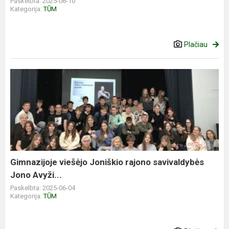
Paskelbta: 2025-06-10
Kategorija:
TŪM
Plačiau
Gimnazijoje viešėjo Joniškio rajono savivaldybės
Jono Avyži...
Paskelbta: 2025-06-04
Kategorija:
TŪM