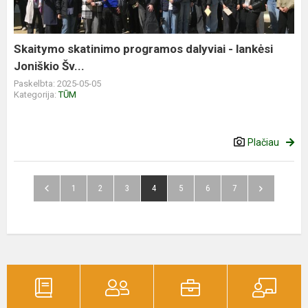
Skaitymo skatinimo programos dalyviai - lankėsi
Joniškio Šv...
Paskelbta: 2025-05-05
Kategorija:
TŪM
Plačiau
1
2
3
4
5
6
7