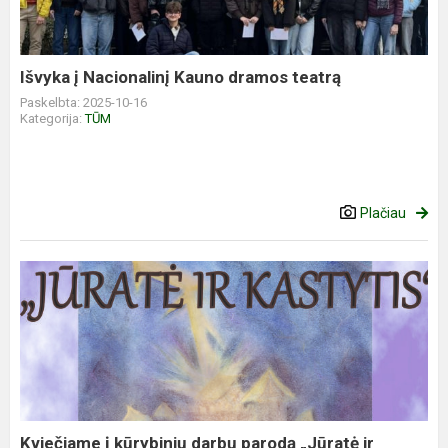
Išvyka į Nacionalinį Kauno dramos teatrą
Paskelbta: 2025-10-16
Kategorija:
TŪM
Plačiau
Kviečiame į kūrybinių darbų parodą „Jūratė ir