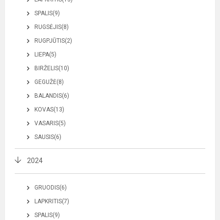
SPALIS(9)
RUGSĖJIS(8)
RUGPJŪTIS(2)
LIEPA(5)
BIRŽELIS(10)
GEGUŽĖ(8)
BALANDIS(6)
KOVAS(13)
VASARIS(5)
SAUSIS(6)
2024
GRUODIS(6)
LAPKRITIS(7)
SPALIS(9)