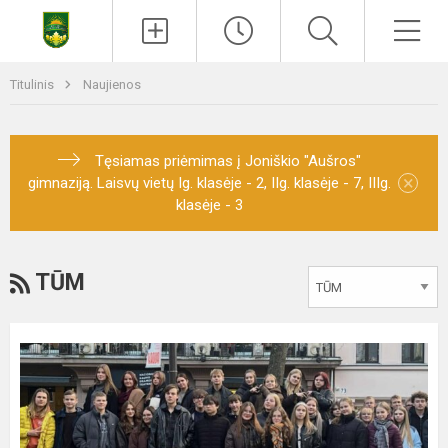
Titulinis
Naujienos
Tęsiamas priėmimas į Joniškio "Aušros"
×
gimnaziją. Laisvų vietų Ig. klasėje - 2, IIg. klasėje - 7, IIIg.
klasėje - 3
TŪM