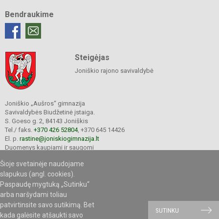
Bendraukime
Steigėjas
Joniškio rajono savivaldybė
Joniškio „Aušros“ gimnazija
Savivaldybės Biudžetinė įstaiga.
S. Goeso g. 2, 84143 Joniškis
Tel./ faks.
+370 426 52804
, +370 645 14426
El. p.
rastine@joniskiogimnazija.lt
Duomenys kaupiami ir saugomi
Juridinių asmenų registre
Šioje svetainėje naudojame
Įmonės kodas 290565040
slapukus (angl. cookies).
Paspaudę mygtuką „Sutinku“
arba naršydami toliau
patvirtinsite savo sutikimą. Bet
© 2020. Joniškio „Aušros“ gimnazija. Visos teisės saugomos.
SUTINKU
kada galėsite atšaukti savo
Kopijuoti turinį be raštiško gimnazijos sutikimo griežtai draudžiama.