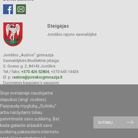
Steigėjas
Joniškio rajono savivaldybė
Joniškio „Aušros“ gimnazija
Savivaldybės Biudžetinė įstaiga.
S. Goeso g. 2, 84143 Joniškis
Tel./ faks.
+370 426 52804
, +370 645 14426
El. p.
rastine@joniskiogimnazija.lt
Duomenys kaupiami ir saugomi
Juridinių asmenų registre
Šioje svetainėje naudojame
Įmonės kodas 290565040
slapukus (angl. cookies).
Paspaudę mygtuką „Sutinku“
arba naršydami toliau
patvirtinsite savo sutikimą. Bet
© 2020. Joniškio „Aušros“ gimnazija. Visos teisės saugomos.
SUTINKU
kada galėsite atšaukti savo
Kopijuoti turinį be raštiško gimnazijos sutikimo griežtai draudžiama.
sutikimą pakeisdami interneto