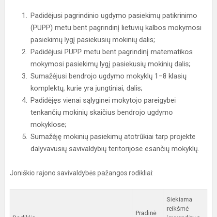
Padidėjusi pagrindinio ugdymo pasiekimų patikrinimo
(PUPP) metu bent pagrindinį lietuvių kalbos mokymosi
pasiekimų lygį pasiekusių mokinių dalis;
Padidėjusi PUPP metu bent pagrindinį matematikos
mokymosi pasiekimų lygį pasiekusių mokinių dalis;
Sumažėjusi bendrojo ugdymo mokyklų 1–8 klasių
komplektų, kurie yra jungtiniai, dalis;
Padidėjęs vienai sąlyginei mokytojo pareigybei
tenkančių mokinių skaičius bendrojo ugdymo
mokyklose;
Sumažėję mokinių pasiekimų atotrūkiai tarp projekte
dalyvavusių savivaldybių teritorijose esančių mokyklų.
Joniškio rajono savivaldybės pažangos rodikliai:
Siekiama
reikšmė
Pradinė