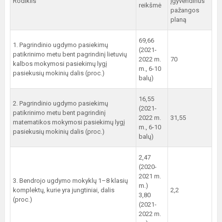
Rodiklis
įgyvendinus
reikšmė
pažangos
planą
69,66
1. Pagrindinio ugdymo pasiekimų
(2021-
patikrinimo metu bent pagrindinį lietuvių
2022 m.
70
kalbos mokymosi pasiekimų lygį
m., 6-10
pasiekusių mokinių dalis (proc.)
balų)
16,55
2. Pagrindinio ugdymo pasiekimų
(2021-
patikrinimo metu bent pagrindinį
2022 m.
31,55
matematikos mokymosi pasiekimų lygį
m., 6-10
pasiekusių mokinių dalis (proc.)
balų)
2,47
(2020-
2021 m.
3. Bendrojo ugdymo mokyklų 1–8 klasių
m.)
komplektų, kurie yra jungtiniai, dalis
2,2
3,80
(proc.)
(2021-
2022 m.