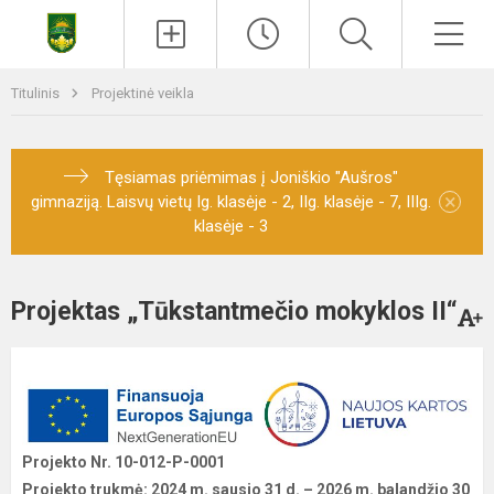
Titulinis
Projektinė veikla
Tęsiamas priėmimas į Joniškio "Aušros"
×
gimnaziją. Laisvų vietų Ig. klasėje - 2, IIg. klasėje - 7, IIIg.
klasėje - 3
Projektas „Tūkstantmečio mokyklos II“
Projekto Nr. 10-012-P-0001
Projekto trukmė: 2024 m. sausio 31 d. – 2026 m. balandžio 30