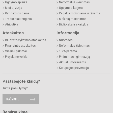
Ugdymo aplinka
Neformalus švietimas
Misija, vizija
Ugdymas karjerai
Gimnazijos daina
Pagalba mokiniams ir tėvams
Tradiciniai renginiai
Mokinių maitinimas
Atributika
Biblioteka ir skaitykla
Ataskaitos
Informacija
Biudžeto vykdymo ataskaitos
Nuorodos
Finansinės ataskaitos
Neformalus švietimas
Viešieji pirkimai
1,2% parama
Projektinė veikla
Priėmimas į gimnaziją
Aktualu mokiniams
Korupcijos prevencija
Pastabėjote klaidų?
Turite pasiūlymų?
RAŠYKITE
Bendraukime