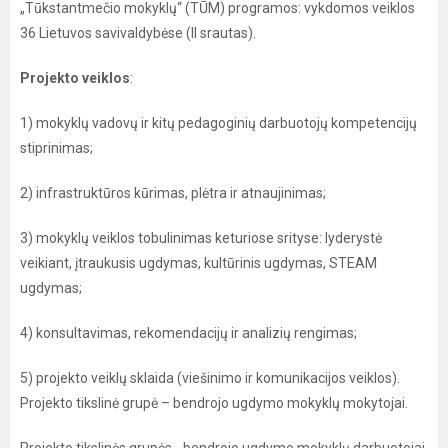
„Tūkstantmečio mokyklų“ (TŪM) programos: vykdomos veiklos
36 Lietuvos savivaldybėse (II srautas).
Projekto veiklos
:
1) mokyklų vadovų ir kitų pedagoginių darbuotojų kompetencijų
stiprinimas;
2) infrastruktūros kūrimas, plėtra ir atnaujinimas;
3) mokyklų veiklos tobulinimas keturiose srityse: lyderystė
veikiant, įtraukusis ugdymas, kultūrinis ugdymas, STEAM
ugdymas;
4) konsultavimas, rekomendacijų ir analizių rengimas;
5) projekto veiklų sklaida (viešinimo ir komunikacijos veiklos).
Projekto tikslinė grupė – bendrojo ugdymo mokyklų mokytojai.