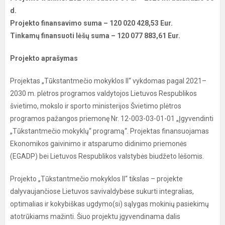
d.
Projekto finansavimo suma – 120 020 428,53 Eur.
Tinkamų finansuoti lėšų suma – 120 077 883,61 Eur.
Projekto aprašymas
Projektas „Tūkstantmečio mokyklos II“ vykdomas pagal 2021–
2030 m. plėtros programos valdytojos Lietuvos Respublikos
švietimo, mokslo ir sporto ministerijos Švietimo plėtros
programos pažangos priemonę Nr. 12-003-03-01-01 „Įgyvendinti
„Tūkstantmečio mokyklų“ programą“. Projektas finansuojamas
Ekonomikos gaivinimo ir atsparumo didinimo priemonės
(EGADP) bei Lietuvos Respublikos valstybės biudžeto lėšomis.
Projekto „Tūkstantmečio mokyklos II“ tikslas – projekte
dalyvaujančiose Lietuvos savivaldybėse sukurti integralias,
optimalias ir kokybiškas ugdymo(si) sąlygas mokinių pasiekimų
atotrūkiams mažinti. Šiuo projektu įgyvendinama dalis