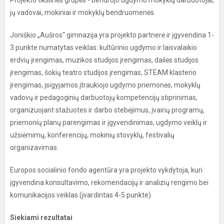
Projekto tikslinės grupės - bendrojo ugdymo mokyklų darbuotojai,
jų vadovai, mokiniai ir mokyklų bendruomenės.
Joniškio „Aušros“ gimnazija yra projekto partnerė ir įgyvendina 1-
3 punkte numatytas veiklas: kultūrinio ugdymo ir laisvalaikio
erdvių įrengimas, muzikos studijos įrengimas, dailės studijos
įrengimas, šokių teatro studijos įrengimas, STEAM klasterio
įrengimas, įsigyjamos įtraukiojo ugdymo priemonės, mokyklų
vadovų ir pedagoginių darbuotojų kompetencijų stiprinimas,
organizuojant stažuotes ir darbo stebėjimus, įvairių programų,
priemonių planų parengimas ir įgyvendinimas, ugdymo veiklų ir
užsiėmimų, konferencijų, mokinių stovyklų, festivalių
organizavimas.
Europos socialinio fondo agentūra yra projekto vykdytoja, kuri
įgyvendina konsultavimo, rekomendacijų ir analizių rengimo bei
komunikacijos veiklas (įvardintas 4-5 punkte).
Siekiami rezultatai