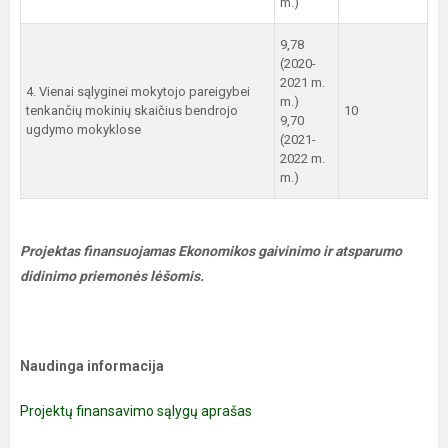
m.)
9,78
(2020-
2021 m.
4. Vienai sąlyginei mokytojo pareigybei
m.)
tenkančių mokinių skaičius bendrojo
10
9,70
ugdymo mokyklose
(2021-
2022 m.
m.)
Projektas finansuojamas Ekonomikos gaivinimo ir atsparumo
didinimo priemonės lėšomis.
Naudinga informacija
Projektų finansavimo sąlygų aprašas