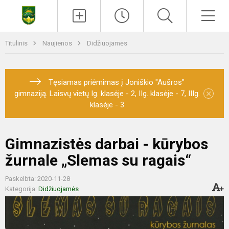
Titulinis
Naujienos
Didžiuojamės
Tęsiamas priėmimas į Joniškio "Aušros"
×
gimnaziją. Laisvų vietų Ig. klasėje - 2, IIg. klasėje - 7, IIIg.
klasėje - 3
Gimnazistės darbai - kūrybos
žurnale „Slemas su ragais“
Paskelbta: 2020-11-28
Kategorija:
Didžiuojamės