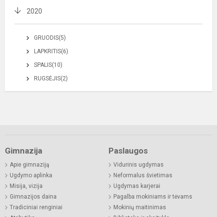
2020
GRUODIS(5)
LAPKRITIS(6)
SPALIS(10)
RUGSĖJIS(2)
Gimnazija
Paslaugos
Apie gimnaziją
Vidurinis ugdymas
Ugdymo aplinka
Neformalus švietimas
Misija, vizija
Ugdymas karjerai
Gimnazijos daina
Pagalba mokiniams ir tėvams
Tradiciniai renginiai
Mokinių maitinimas