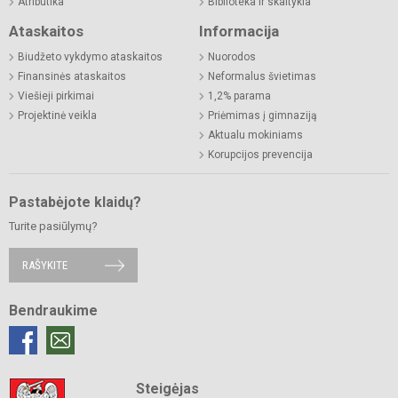
Atributika
Biblioteka ir skaitykla
Ataskaitos
Informacija
Biudžeto vykdymo ataskaitos
Nuorodos
Finansinės ataskaitos
Neformalus švietimas
Viešieji pirkimai
1,2% parama
Projektinė veikla
Priėmimas į gimnaziją
Aktualu mokiniams
Korupcijos prevencija
Pastabėjote klaidų?
Turite pasiūlymų?
RAŠYKITE
Bendraukime
Steigėjas