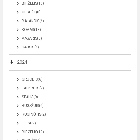
BIRŽELIS(10)
GEGUŽĖ(8)
BALANDIS(6)
KOVAS(13)
VASARIS(5)
SAUSIS(6)
2024
GRUODIS(6)
LAPKRITIS(7)
SPALIS(9)
RUGSĖJIS(6)
RUGPJŪTIS(2)
LIEPA(2)
BIRŽELIS(10)