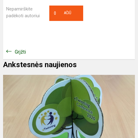
Nepamirškite
0
AČIŪ
padėkoti autoriui
Grįžti
Ankstesnės naujienos