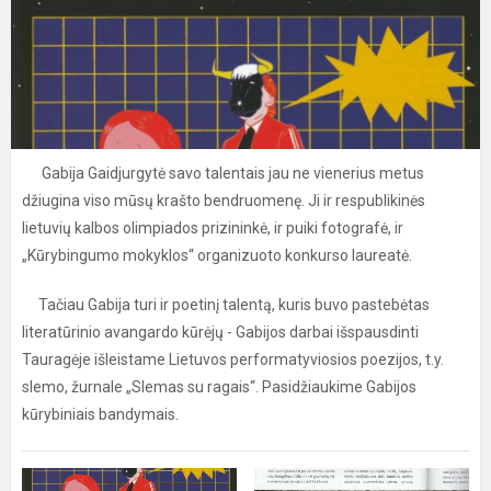
Gabija Gaidjurgytė savo talentais jau ne vienerius metus
džiugina viso mūsų krašto bendruomenę. Ji ir respublikinės
lietuvių kalbos olimpiados prizininkė, ir puiki fotografė, ir
„Kūrybingumo mokyklos“ organizuoto konkurso laureatė.
Tačiau Gabija turi ir poetinį talentą, kuris buvo pastebėtas
literatūrinio avangardo kūrėjų - Gabijos darbai išspausdinti
Tauragėje išleistame Lietuvos performatyviosios poezijos, t.y.
slemo, žurnale „Slemas su ragais“. Pasidžiaukime Gabijos
kūrybiniais bandymais.