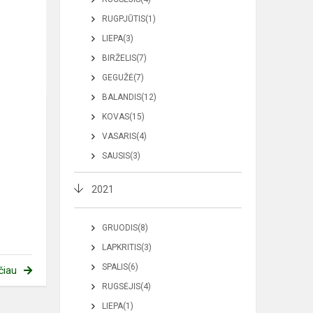
RUGPJŪTIS(1)
LIEPA(3)
BIRŽELIS(7)
GEGUŽĖ(7)
BALANDIS(12)
KOVAS(15)
VASARIS(4)
SAUSIS(3)
2021
GRUODIS(8)
LAPKRITIS(3)
SPALIS(6)
čiau
RUGSĖJIS(4)
LIEPA(1)