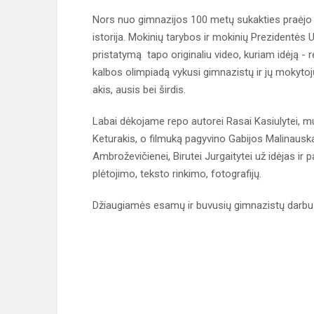
Nors nuo gimnazijos 100 metų sukakties praėjo j
istorija. Mokinių tarybos ir mokinių Prezidentės
pristatymą tapo originaliu video, kuriam idėją - re
kalbos olimpiadą vykusi gimnazistų ir jų mokytoj
akis, ausis bei širdis.
Labai dėkojame repo autorei Rasai Kasiulytei, m
Keturakis, o filmuką pagyvino Gabijos Malinau
Ambroževičienei, Birutei Jurgaitytei už idėjas ir 
plėtojimo, teksto rinkimo, fotografijų.
Džiaugiamės esamų ir buvusių gimnazistų darbu 