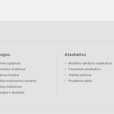
augos
Ataskaitos
rinis ugdymas
Biudžeto vykdymo ataskaitos
rmalus švietimas
Finansinės ataskaitos
mas karjerai
Viešieji pirkimai
lba mokiniams ir tėvams
Projektinė veikla
nių maitinimas
ioteka ir skaitykla