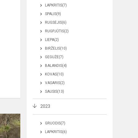
LAPKRITIS(7)
SPALIS(9)
RUGSĖJIS(6)
RUGPJŪTIS(2)
LIEPA(2)
BIRŽELIS(10)
GEGUŽĖ(7)
BALANDIS(4)
KOVAS(10)
VASARIS(2)
SAUSIS(13)
2023
GRUODIS(7)
LAPKRITIS(6)