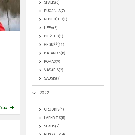
SPALIS(6)
RUGSĖJIS(7)
RUGPJŪTIS(1)
LIEPA(2)
BIRŽELIS(1)
GEGUŽĖ(11)
BALANDIS(6)
KOVAS(9)
VASARIS(2)
SAUSIS(9)
2022
čiau
GRUODIS(4)
LAPKRITIS(5)
SPALIS(7)
RUGSĖJIS(4)