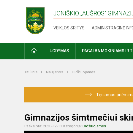
JONIŠKIO „AUŠROS“ GIMNAZI
VEIKLOS SRITYS
ADMINISTRACINĖ IN
UGDYMAS
PAGALBA MOKINIAMS IR 
Titulinis
Naujienos
Didžiuojamės
Tęsiamas priėmimas į
Gimnazijos šimtmečiui ski
Paskelbta: 2020-12-11
Kategorija:
Didžiuojamės