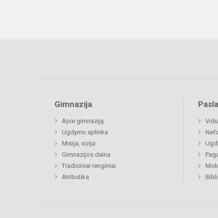
Gimnazija
Pasl
Apie gimnaziją
Vidu
Ugdymo aplinka
Nefo
Misija, vizija
Ugdy
Gimnazijos daina
Paga
Tradiciniai renginiai
Moki
Atributika
Bibl