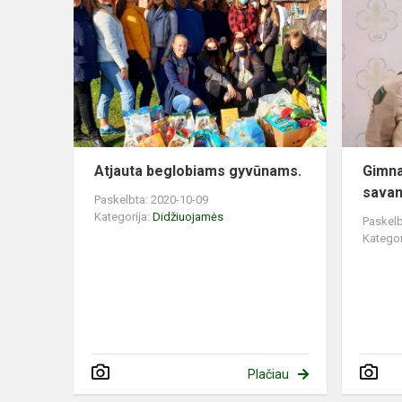
Atjauta beglobiams gyvūnams.
Gimna
savan
Paskelbta: 2020-10-09
Kategorija:
Didžiuojamės
Paskelb
Kategor
Plačiau