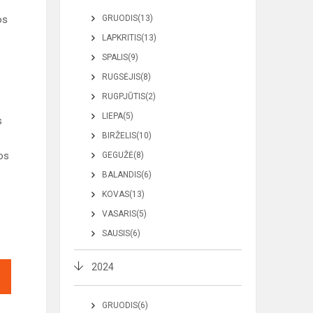
os
GRUODIS(13)
LAPKRITIS(13)
SPALIS(9)
RUGSĖJIS(8)
RUGPJŪTIS(2)
LIEPA(5)
s
BIRŽELIS(10)
jos
GEGUŽĖ(8)
BALANDIS(6)
KOVAS(13)
VASARIS(5)
SAUSIS(6)
2024
GRUODIS(6)