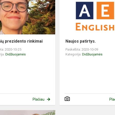
ių prezidento rinkimai
Naujos patirtys.
ta: 2020-10-25
Paskelbta: 2020-10-09
ija:
Didžiuojamės
Kategorija:
Didžiuojamės
Plačiau
Pla