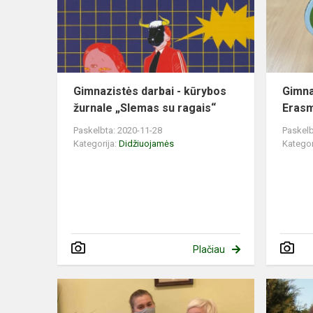
Gimnazistės darbai - kūrybos
Gimna
žurnale „Slemas su ragais“
Erasm
Paskelbta: 2020-11-28
Paskelb
Kategorija:
Didžiuojamės
Kategor
Plačiau