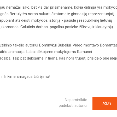
au nemažai laiko, bet vis dar prisimename, kokia didinga yra mokykl
 Ugnės Bertulytės noras sukurti šimtametę gimnaziją reprezentuojatį
puojant atskleisti mokyklos istoriją - pasiūlė į respublikinę lietuvių
ų komanda. Galutinis darbas pagaliau pasiekė žiūrovų ir klausytojų
uzikinio takelio autoriui Dominykui Bubeliui. Video montavo Domanta
skaitės animacija. Labai dėkojame mokytojoms Ramunei
pagalbą. Taip pat dėkojame ir tiems, kas nors truputį prisidėjo prie idė
ir linkime smagaus žiūrėjimo!
Nepamirškite
8
AČIŪ
padėkoti autoriui