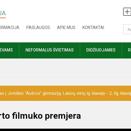
JA
FORMACIJA
PASLAUGOS
APIE MUS
KONTAKTAI
TĖVAMS
NEFORMALUS ŠVIETIMAS
DIDŽIUOJAMĖS
R
 Joniškio "Aušros" gimnaziją. Laisvų vietų Ig. klasėje - 2, IIg. klasėje 
rto filmuko premjera