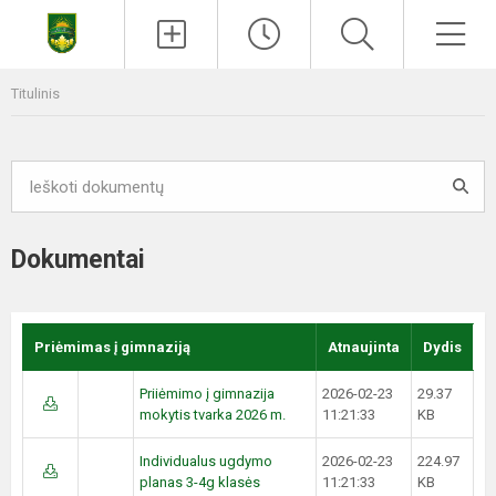
Titulinis
Dokumentai
Priėmimas į gimnaziją
Atnaujinta
Dydis
Priiėmimo į gimnazija
2026-02-23
29.37
mokytis tvarka 2026 m.
11:21:33
KB
Individualus ugdymo
2026-02-23
224.97
planas 3-4g klasės
11:21:33
KB