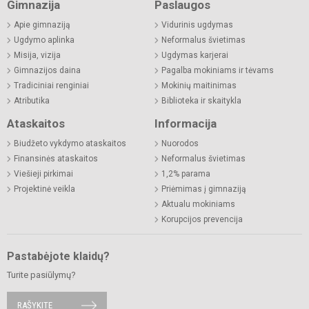
Gimnazija
Paslaugos
Apie gimnaziją
Vidurinis ugdymas
Ugdymo aplinka
Neformalus švietimas
Misija, vizija
Ugdymas karjerai
Gimnazijos daina
Pagalba mokiniams ir tėvams
Tradiciniai renginiai
Mokinių maitinimas
Atributika
Biblioteka ir skaitykla
Ataskaitos
Informacija
Biudžeto vykdymo ataskaitos
Nuorodos
Finansinės ataskaitos
Neformalus švietimas
Viešieji pirkimai
1,2% parama
Projektinė veikla
Priėmimas į gimnaziją
Aktualu mokiniams
Korupcijos prevencija
Pastabėjote klaidų?
Turite pasiūlymų?
RAŠYKITE