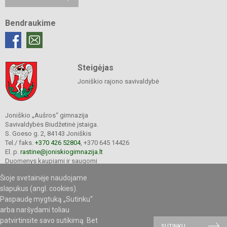
Bendraukime
Steigėjas
Joniškio rajono savivaldybė
Joniškio „Aušros“ gimnazija
Savivaldybės Biudžetinė įstaiga.
S. Goeso g. 2, 84143 Joniškis
Tel./ faks.
+370 426 52804
, +370 645 14426
El. p.
rastine@joniskiogimnazija.lt
Duomenys kaupiami ir saugomi
Juridinių asmenų registre
Šioje svetainėje naudojame
Įmonės kodas 290565040
slapukus (angl. cookies).
Paspaudę mygtuką „Sutinku“
arba naršydami toliau
patvirtinsite savo sutikimą. Bet
© 2020. Joniškio „Aušros“ gimnazija. Visos teisės saugomos.
SUTINKU